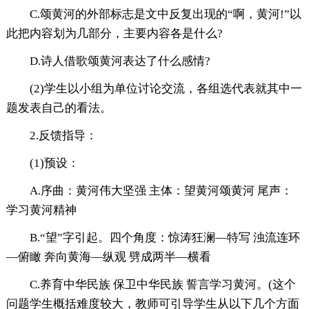
C.颂黄河的外部标志是文中反复出现的“啊，黄河!”以
此把内容划为几部分，主要内容各是什么?
D.诗人借歌颂黄河表达了什么感情?
(2)学生以小组为单位讨论交流，各组选代表就其中一
题发表自己的看法。
2.反馈指导：
(1)预设：
A.序曲：黄河伟大坚强 主体：望黄河颂黄河 尾声：
学习黄河精神
B.“望”字引起。四个角度：惊涛狂澜—特写 浊流连环
—俯瞰 奔向黄海—纵观 劈成两半—横看
C.养育中华民族 保卫中华民族 誓言学习黄河。(这个
问题学生概括难度较大，教师可引导学生从以下几个方面