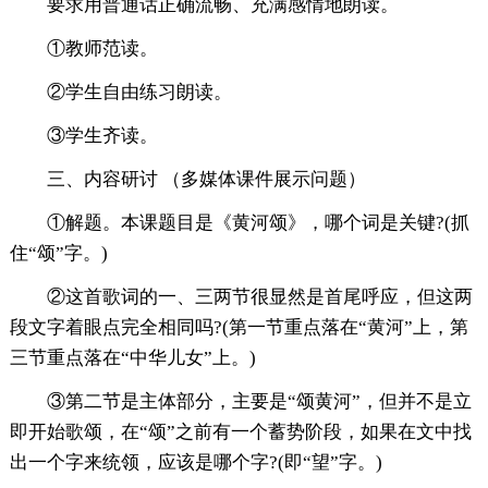
要求用普通话正确流畅、充满感情地朗读。
①教师范读。
②学生自由练习朗读。
③学生齐读。
三、内容研讨 （多媒体课件展示问题）
①解题。本课题目是《黄河颂》，哪个词是关键?(抓
住“颂”字。)
②这首歌词的一、三两节很显然是首尾呼应，但这两
段文字着眼点完全相同吗?(第一节重点落在“黄河”上，第
三节重点落在“中华儿女”上。)
③第二节是主体部分，主要是“颂黄河”，但并不是立
即开始歌颂，在“颂”之前有一个蓄势阶段，如果在文中找
出一个字来统领，应该是哪个字?(即“望”字。)