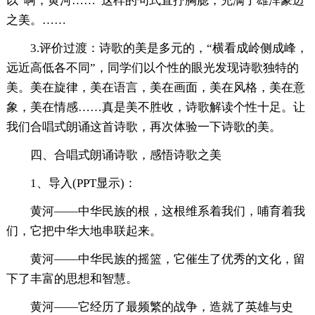
以“啊，黄河……”这样的句式直抒胸臆，充满了雄浑豪迈
之美。……
3.评价过渡：诗歌的美是多元的，“横看成岭侧成峰，
远近高低各不同”，同学们以个性的眼光发现诗歌独特的
美。美在旋律，美在语言，美在画面，美在风格，美在意
象，美在情感……真是美不胜收，诗歌解读个性十足。让
我们合唱式朗诵这首诗歌，再次体验一下诗歌的美。
四、合唱式朗诵诗歌，感悟诗歌之美
1、导入(PPT显示)：
黄河——中华民族的根，这根维系着我们，哺育着我
们，它把中华大地串联起来。
黄河——中华民族的摇篮，它催生了优秀的文化，留
下了丰富的思想和智慧。
黄河——它经历了最频繁的战争，造就了英雄与史