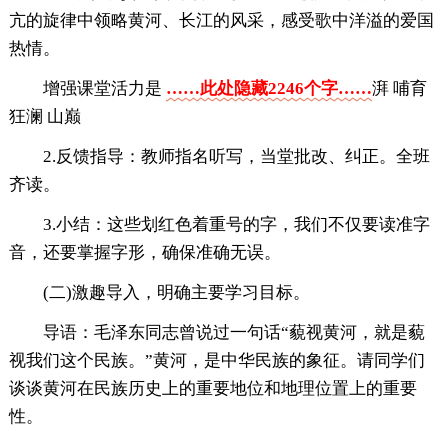
亢的旋律中领略黄河、长江的风采，感受歌中洋溢的爱国
热情。
增强课堂活力是
……此处隐藏2246个字……
湃 哺育
狂澜 山巅
2.反馈指导：教师指名听写，当堂批改、纠正。全班
齐读。
3.小结：这些划红色着重号的字，我们不仅要读准字
音，还要掌握字形，确保准确无误。
(二)激趣导入，明确主要学习目标。
导语：毛泽东同志曾说过一句话“藐视黄河，就是藐
视我们这个民族。”黄河，是中华民族的象征。请同学们
谈谈黄河在民族历史上的重要地位和地理位置上的重要
性。