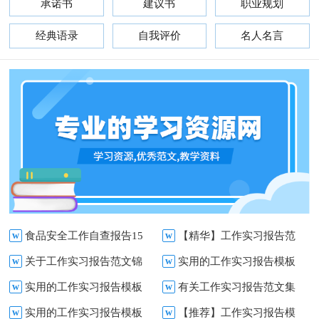
承诺书
建议书
职业规划
经典语录
自我评价
名人名言
演讲稿
发言稿
w
食品安全工作自查报告15
w
【精华】工作实习报告范
w
关于工作实习报告范文锦
w
实用的工作实习报告模板
篇
文集合9篇
w
实用的工作实习报告模板
w
有关工作实习报告范文集
集7篇
合集9篇
w
实用的工作实习报告模板
w
【推荐】工作实习报告模
汇总五篇
合8篇