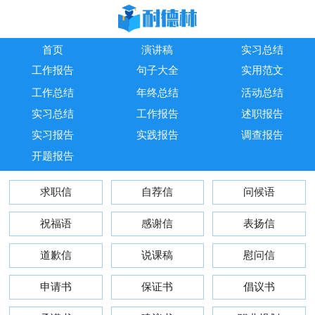
首页
演讲稿
实习总结
工作报告
句子大全
实用范文
工作总结
年终总结
活动总结
实习总结
工作报告
述职报告
实习报告
实践报告
调查报告
开题报告
求职信
自荐信
问候语
祝福语
感谢信
表扬信
道歉信
说课稿
慰问信
申请书
保证书
倡议书