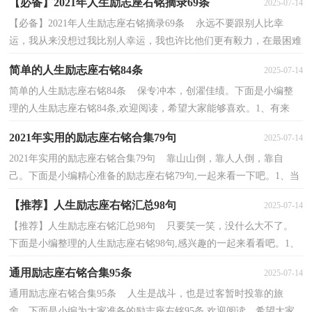
【必备】2021年人生励志座右铭摘录69条
2025-07-14
【必备】2021年人生励志座右铭摘录69条 永远不要跟别人比幸
运，我从来没想过我比别人幸运，我也许比他们更有毅力，在最困难
的时候，他们熬不住了，我能够多熬一秒钟两秒钟。下面是...
简单的人生励志座右铭84条
2025-07-14
简单的人生励志座右铭84条 保专冲本，创濯佳绩。下面是小编整
理的人生励志座右铭84条,欢迎阅读，希望大家能够喜欢。1、有来
路，没退路；留退路，是绝路。2、青春时代是一个短暂的...
2021年实用的励志座右铭合集79句
2025-07-14
2021年实用的励志座右铭合集79句 靠山山倒，靠人人倒，靠自
己。下面是小编精心准备的励志座右铭79句,一起来看一下吧。1、当
权者的观点就是最有力的法律。——爱·科克2、君...
【推荐】人生励志座右铭汇总98句
2025-07-14
【推荐】人生励志座右铭汇总98句 只要笑一笑，没什么大不了。
下面是小编整理的人生励志座右铭98句,感兴趣的一起来看看吧。1、
要有梦想，即使遥远。2、当你停止尝试时，就是失...
通用励志座右铭合集95条
2025-07-14
通用励志座右铭合集95条 人生是战斗，也是过客暂时投靠的旅
舍。下面是小编为大家准备的励志座右铭95条,欢迎阅读，希望大家