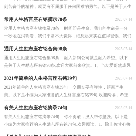
刻苦奋斗的精神，就要有不屈服于任何困难的勇气。以下是关于人生
励志座右铭46条,欢迎大家借鉴与参考，希望对大家...
常用人生格言座右铭摘录78条
2025-07-14
常用人生格言座右铭摘录78条 时间即是生命。我们的生命是一分
一秒地在消耗着，我们平常不大觉得，细想起来实在值得警惕。我们
每天有许多的零碎时间于不知不觉中浪费掉了。我...
通用人生励志座右铭合集98条
2025-07-14
通用人生励志座右铭合集98条 融入新钢公司就是融入希望。以下
是关于人生励志座右铭98条,欢迎大家前来欣赏。1、当友爱蔚然成风
的时候，法律也就可以告废除了。——亨·布林...
2021年简单的人生格言座右铭39句
2025-07-14
2021年简单的人生格言座右铭39句 交朋友要有弹性，距离产生
美。以下是小编为大家准备的人生格言座右铭39句,欢迎阅读，希望
能够对大家有所帮助。1、可以宽尉自己，但不要欺骗自...
有关人生励志座右铭摘录74句
2025-07-14
有关人生励志座右铭摘录74句 你不勇敢，没人帮你坚强。以下是
小编为大家推荐的人生励志座右铭74句,欢迎阅读。1、除非你甘心接
受失败，否篇绝对不会被击败。2、在艺术家看来，...