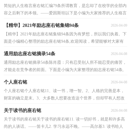
简短的人生格言座右铭汇编79条所谓教育，是忘却了在校学的全部内
容之后剩下的本领。——爱因斯坦以下是小编为大家推荐的人生格言
座右铭79条,供各位参考。1、态度造就成功，它会...
【精华】2021年励志座右铭集锦94条
2026-04-09
【精华】2021年励志座右铭集锦94条因为有梦想，所以我们执着。下
面是小编精心整理的励志座右铭94条,欢迎阅读，希望能够对大家有
所帮助。1、当你停止尝试时，就是失败的时候。2、...
通用励志座右铭摘录54条
2026-04-08
通用励志座右铭摘录54条陈肖霞：只有忍受别人所不能忍受的痛苦，
才能走在竞争者的前面。下面是小编为大家整理的励志座右铭54条,
欢迎阅读，希望大家能够喜欢。1、愈影正者端其表。...
个人座右铭
2026-04-08
个人座右铭个人座右铭11、读一书，增一智。2、人格的完善是本，
财富的确立是末。3、大多数人想要改造这个世界，但却罕有人想改
造自己。4、人家怕你，并不是一种福，人家欺你，并不是一...
关于读书的座右铭
2026-04-08
关于读书的座右铭关于读书的座右铭11. 读一切好书，就是和许多高
尚的人谈话。——笛卡儿2. 学习永远不晚。——高尔基3. 读书给人