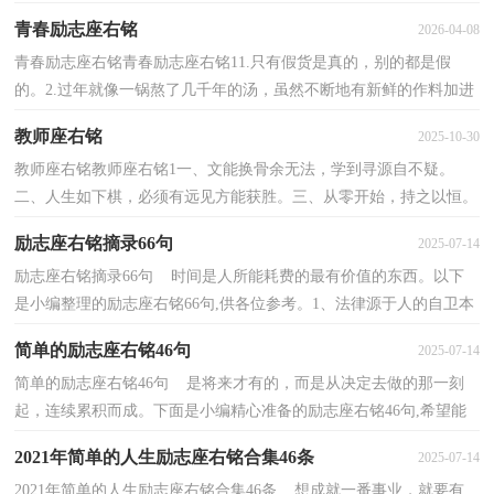
以快乐、给人以光彩、给人以才干。——培根4....
青春励志座右铭
2026-04-08
青春励志座右铭青春励志座右铭11.只有假货是真的，别的都是假
的。2.过年就像一锅熬了几千年的汤，虽然不断地有新鲜的作料加进
来，但是原来的味道却越来越淡。3.怀才就像怀孕，时间...
教师座右铭
2025-10-30
教师座右铭教师座右铭1一、文能换骨余无法，学到寻源自不疑。
二、人生如下棋，必须有远见方能获胜。三、从零开始，持之以恒。
四、学生的需求，我们不懈的追求。五、不求闻达，但得心...
励志座右铭摘录66句
2025-07-14
励志座右铭摘录66句 时间是人所能耗费的最有价值的东西。以下
是小编整理的励志座右铭66句,供各位参考。1、法律源于人的自卫本
能。——格索尔2、虚荣的人为智者所轻蔑，愚...
简单的励志座右铭46句
2025-07-14
简单的励志座右铭46句 是将来才有的，而是从决定去做的那一刻
起，连续累积而成。下面是小编精心准备的励志座右铭46句,希望能
够帮助到大家。1、虚荣的人为智者所轻蔑，愚者所叹...
2021年简单的人生励志座右铭合集46条
2025-07-14
2021年简单的人生励志座右铭合集46条 想成就一番事业，就要有