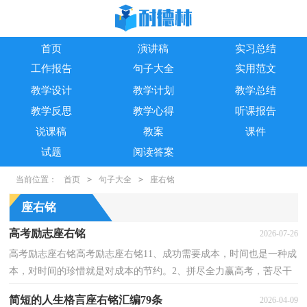
首页
演讲稿
实习总结
工作报告
句子大全
实用范文
教学设计
教学计划
教学总结
教学反思
教学心得
听课报告
说课稿
教案
课件
试题
阅读答案
当前位置：
首页
>
句子大全
>
座右铭
座右铭
高考励志座右铭
2026-07-26
高考励志座右铭高考励志座右铭11、成功需要成本，时间也是一种成
本，对时间的珍惜就是对成本的节约。2、拼尽全力赢高考，苦尽干
来齐欢笑3、昨晚多几分钟的准备，今天少几小时的麻烦...
简短的人生格言座右铭汇编79条
2026-04-09