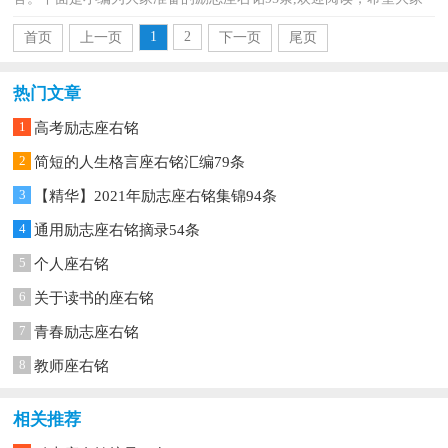
能够喜欢。1、不发奋，则心日颓废。不检束，则心日恣肆...
1
2
首页
上一页
下一页
尾页
热门文章
1
高考励志座右铭
2
简短的人生格言座右铭汇编79条
3
【精华】2021年励志座右铭集锦94条
4
通用励志座右铭摘录54条
5
个人座右铭
6
关于读书的座右铭
7
青春励志座右铭
8
教师座右铭
相关推荐