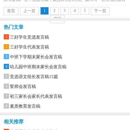
稿呢？下面是小编整理的家长会上发言稿，希望对大家有所...
1
2
3
4
5
首页
上一页
下一页
尾页
热门文章
1
三好学生竞选发言稿
2
三好学生代表发言稿
3
中班下学期末家长会发言稿
4
幼儿园中班期末家长会发言稿
5
竞选语文组长发言稿15篇
6
誓师会发言稿
7
初三家长会家长代表发言稿
8
素质教育发言稿
相关推荐