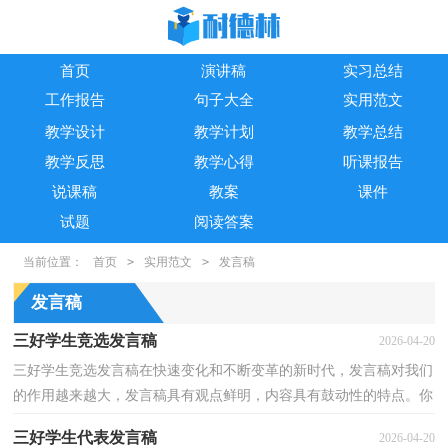
首页
演讲稿
实习总结
工作报告
句子大全
实用范文
教学设计
教学计划
教学总结
教学反思
教学心得
听课报告
说课稿
教案
课件
试题
阅读答案
当前位置：
首页
>
实用范文
>
发言稿
发言稿
三好学生竞选发言稿
2026-04-20
三好学生竞选发言稿在快速变化和不断变革的新时代，发言稿对我们
的作用越来越大，发言稿具有观点鲜明，内容具有鼓动性的特点。你
知道发言稿怎样写才规范吗？以下是小编为大家整理的...
三好学生代表发言稿
2026-04-20