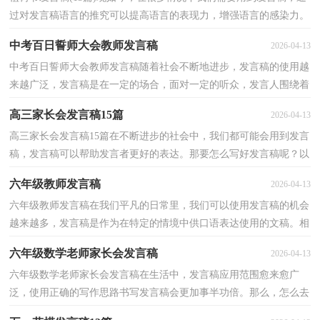
过对发言稿语言的推究可以提高语言的表现力，增强语言的感染力。
那么你有了解过发言稿吗？以下是小编为大家整理的植...
中考百日誓师大会教师发言稿
2026-04-13
中考百日誓师大会教师发言稿随着社会不断地进步，发言稿的使用越
来越广泛，发言稿是在一定的场合，面对一定的听众，发言人围绕着
主题讲话的文稿。那么发言稿一般是怎么写的呢？以下是...
高三家长会发言稿15篇
2026-04-13
高三家长会发言稿15篇在不断进步的社会中，我们都可能会用到发言
稿，发言稿可以帮助发言者更好的表达。那要怎么写好发言稿呢？以
下是小编精心整理的高三家长会发言稿，欢迎大家分享...
六年级教师发言稿
2026-04-13
六年级教师发言稿在我们平凡的日常里，我们可以使用发言稿的机会
越来越多，发言稿是作为在特定的情境中供口语表达使用的文稿。相
信许多人会觉得发言稿很难写吧，下面是小编精心整...
六年级数学老师家长会发言稿
2026-04-13
六年级数学老师家长会发言稿在生活中，发言稿应用范围愈来愈广
泛，使用正确的写作思路书写发言稿会更加事半功倍。那么，怎么去
写发言稿呢？以下是小编整理的六年级数学老师家长会发...