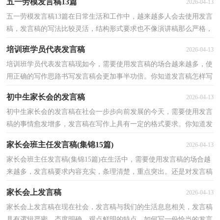
五一劳模发言稿13篇
2026-04-13
五一劳模发言稿13篇在日常生活和工作中，越来越多人会去使用发言
稿，发言稿的写法比较灵活，结构形式要求也不像演讲稿那么严格，
可以根据会议的内容、一件事事后的感想、需要等情况...
培训班学员代表发言稿
2026-04-13
培训班学员代表发言稿现如今，需要使用发言稿的场合越来越多，使
用正确的写作思路书写发言稿会更加事半功倍。你知道发言稿怎样写
才规范吗？下面是小编精心整理的培训班学员代表发...
初中生家长会的发言稿
2026-04-13
初中生家长会的发言稿在社会一步步向前发展的今天，需要使用发言
稿的事情愈发增多，发言稿在写作上具有一定的格式要求。你知道发
言稿怎样写才规范吗？以下是小编精心整理的初中生...
家长会班主任发言稿(集锦15篇)
2026-04-13
家长会班主任发言稿(集锦15篇)在生活中，需要使用发言稿的场合越
来越多，发言稿要求内容充实，条理清楚，重点突出。还是对发言稿
一筹莫展吗？以下是小编帮大家整理的家长会班主任发言...
家长会上发言稿
2026-04-13
家长会上发言稿在现在社会，发言稿与我们的生活息息相关，发言稿
具有逻辑严密，态度明确，观点鲜明的特点。如何写一份恰当的发言