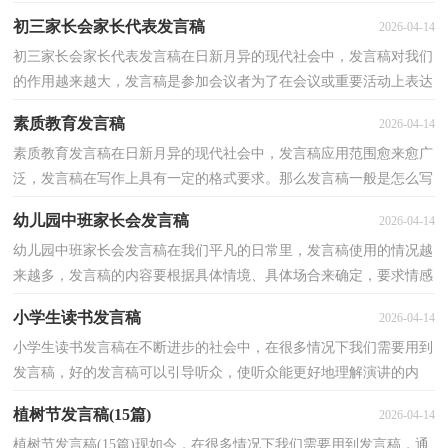
好吗？下面是小编精心整理的誓师会发言稿，仅供参考，欢迎...
初三家长会家长代表发言稿
2026-04-14
初三家长会家长代表发言稿在日新月异的现代社会中，发言稿对我们
的作用越来越大，发言稿是参加会议者为了在会议或重要活动上表达
自己意见、看法或汇报思想工作情况而事先准备好...
素质教育发言稿
2026-04-14
素质教育发言稿在日新月异的现代社会中，发言稿应用范围愈来愈广
泛，发言稿在写作上具有一定的格式要求。那么发言稿一般是怎么写
的呢？以下是小编为大家整理的素质教育发言稿，希望...
幼儿园中班家长会发言稿
2026-04-14
幼儿园中班家长会发言稿在我们平凡的日常里，发言稿使用的情况越
来越多，发言稿的内容要根据具体情境、具体场合来确定，要求情感
真实，尊重观众。你写发言稿时总是无从下笔？下面是小...
小学生读书发言稿
2026-04-14
小学生读书发言稿在不断进步的社会中，在很多情况下我们需要用到
发言稿，好的发言稿可以引导听众，使听众能更好地理解演讲的内
容。那么问题来了，到底应如何写好一份发言稿呢？下面是...
植树节发言稿(15篇)
2026-04-14
植树节发言稿(15篇)现如今，在很多情况下我们需要用到发言稿，通