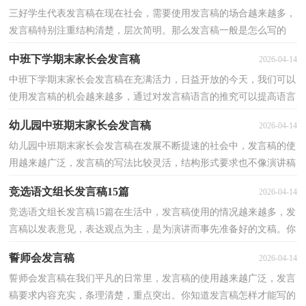
三好学生代表发言稿在现在社会，需要使用发言稿的场合越来越多，
发言稿特别注重结构清楚，层次简明。那么发言稿一般是怎么写的
呢？以下是小编精心整理的三好学生代表发言稿，希望对大...
中班下学期末家长会发言稿
2026-04-14
中班下学期末家长会发言稿在充满活力，日益开放的今天，我们可以
使用发言稿的机会越来越多，通过对发言稿语言的推究可以提高语言
的表现力，增强语言的感染力。那么发言稿一般是怎么...
幼儿园中班期末家长会发言稿
2026-04-14
幼儿园中班期末家长会发言稿在发展不断提速的社会中，发言稿的使
用越来越广泛，发言稿的写法比较灵活，结构形式要求也不像演讲稿
那么严格，可以根据会议的内容、一件事事后的感想、...
竞选语文组长发言稿15篇
2026-04-14
竞选语文组长发言稿15篇在生活中，发言稿使用的情况越来越多，发
言稿以发表意见，表达观点为主，是为演讲而事先准备好的文稿。你
知道发言稿怎样写才规范吗？以下是小编精心整理的竞选...
誓师会发言稿
2026-04-14
誓师会发言稿在我们平凡的日常里，发言稿的使用越来越广泛，发言
稿要求内容充实，条理清楚，重点突出。你知道发言稿怎样才能写的