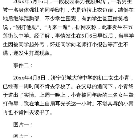
20xx年5月16日，一段校园暴力视频疯传，一名男生
被一名身体强壮的同学殴打，先是边拉上衣边踹，踹倒在
地后继续踹胸部。不少学生围观，有的学生甚至嬉笑着
说，“别打他腮”、“再来一遍”，据网友称，此事发生在五
莲街头中学。经了解，事情发生在5月6日早饭后，当事学
生因被同学起外号，怀疑同学向老师打小报告等产生不
满，遂发生打骂现象。
事件二：
20xx年4月8日，济宁邹城大律中学的初二女生小青，
已经有一周时间不肯去学校了。在父母的追问下，小青终
于道出了实情。上周一晚上，小青被同年级的三名女生殴
打侮辱，跪在地上自扇耳光长达一小时。不堪其辱的小青
再也不肯回去读书了。
图片一：
图片二：