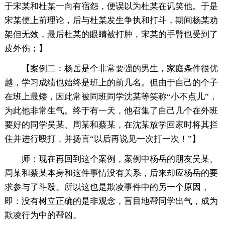
于宋某和杜某一向有宿怨，便误以为杜某在讥笑他。于是
宋某便上前理论，后与杜某发生争执和打斗，期间杨某劝
架但无效，最后杜某的眼睛被打肿，宋某的手臂也受到了
皮外伤；】
【案例二：杨岳是个非常要强的男生，家庭条件很优
越，学习成绩也始终是班上的前几名。但由于自己的个子
在班上最矮，因此常被同班同学沈某等笑称“小不点儿”，
为此他非常生气。终于有一天，他召集了自己几个在外班
要好的同学吴某、周某和蔡某，在沈某放学回家时将其拦
住并进行殴打，并扬言“以后再说见一次打一次！”】
师：现在再回到这个案例，案例中杨岳的朋友吴某、
周某和蔡某本身和这件事情没有关系，后来却应杨岳的要
求参与了斗殴。所以这也是欺凌事件中的另一个原因，
即：没有树立正确的是非观念，盲目地帮同学出气，成为
欺凌行为中的帮凶。