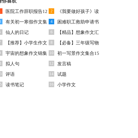
告模板锦集9篇
猜你喜欢
告
1
2
医院工作辞职报告12
《我要做好孩子》读
3
4
篇
有关初一寒假作文集
后感15篇
困难职工救助申请书
5
6
合九篇
仙人的日记
【精品】想象作文汇
7
8
【推荐】小学生作文
总五篇
【必备】三年级写物
9
10
八篇
宇宙的想象作文锦集
的作文300字四篇
初一写景作文集合15
1
12
六篇
拟人句
篇
发言稿
3
14
评语
试题
5
16
读书笔记
小学作文