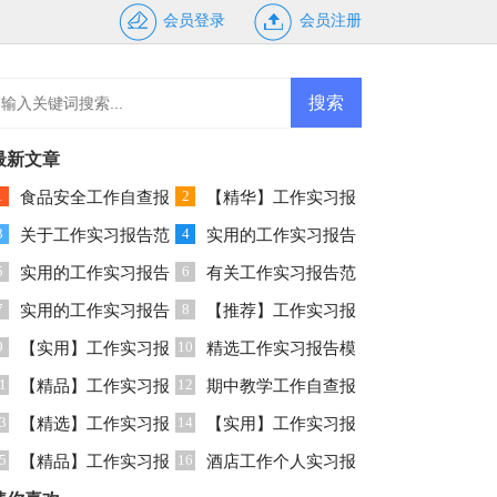
会员登录
会员注册
最新文章
1
2
食品安全工作自查报
【精华】工作实习报
3
4
告15篇
关于工作实习报告范
告范文集合9篇
实用的工作实习报告
5
6
文锦集7篇
实用的工作实习报告
模板合集9篇
有关工作实习报告范
7
8
模板汇总五篇
实用的工作实习报告
文集合8篇
【推荐】工作实习报
9
10
模板汇编六篇
【实用】工作实习报
告模板汇编七篇
精选工作实习报告模
1
12
告模板锦集7篇
【精品】工作实习报
板锦集八篇
期中教学工作自查报
3
14
告模板锦集6篇
【精选】工作实习报
告3篇
【实用】工作实习报
5
16
告模板锦集九篇
【精品】工作实习报
告模板锦集9篇
酒店工作个人实习报