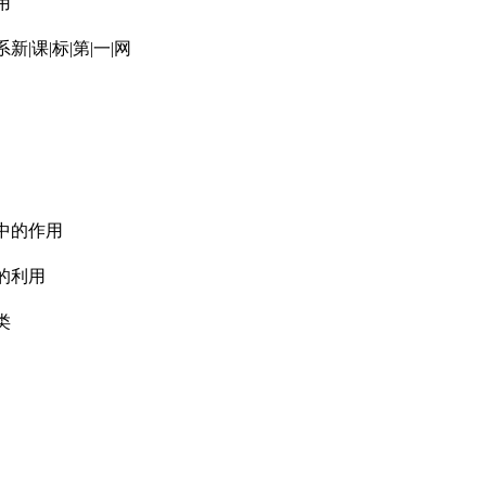
用
|课|标|第|一|网
界中的作用
菌的利用
类