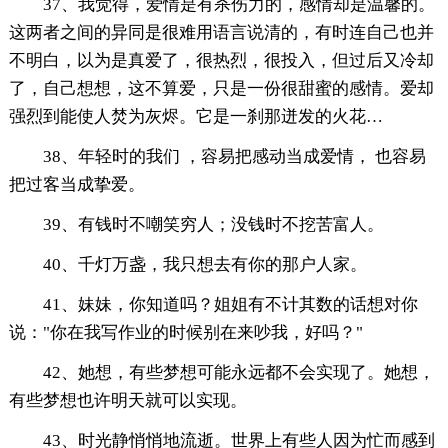
37、我觉得，爱情是有杀伤力的，感情却是温馨的。
这两者之间的异同是很难用语言说清的，有时连自己也并
不明白，以为是真爱了，很热烈，很投入，但过后又冷却
了，自己想想，这不算爱，只是一份很甜蜜的感情。爱却
强烈到能使人焚为灰烬。它是一刹那迸发的火花…
38、年轻时的我们 ，容易把感动当成爱情， 也容易
把过客当成挚爱。
39、有钱时不嘲笑穷人；没钱时不挖苦富人。
40、千灯万盏，我只想去有你的那户人家。
41、妹妹，你知道吗？姐姐有不计其数的话想对你
说："你在我写作业的时候别在来吵我，好吗？"
42、她想，有些梦想可能永远都不会实现了。她想，
有些梦想也许明天就可以实现。
43、时光静悄悄地流逝。世界上有些人因为忙而感到