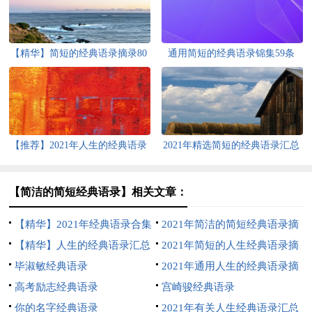
【精华】简短的经典语录摘录80
通用简短的经典语录锦集59条
句
【推荐】2021年人生的经典语录
2021年精选简短的经典语录汇总
合集79句
96条
【简洁的简短经典语录】相关文章：
【精华】2021年经典语录合集
2021年简洁的简短经典语录摘
59句
【精华】人生的经典语录汇总
录46条
2021年简短的人生经典语录摘
99句
毕淑敏经典语录
录36条
2021年通用人生的经典语录摘
高考励志经典语录
录49条
宫崎骏经典语录
你的名字经典语录
2021年有关人生经典语录汇总