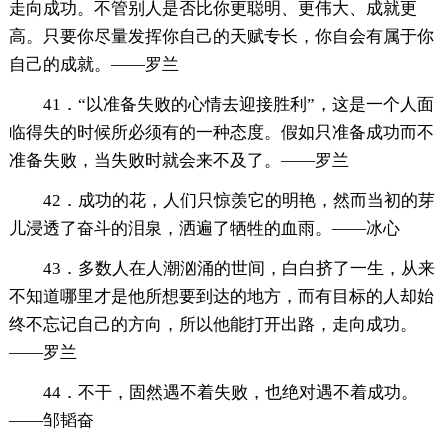
走向成功。不管别人是否比你更聪明、更伟大、成就更
高。只要你尽量发挥你自己的天赋专长，你自会有属于你
自己的成就。——罗兰
41．“以准备失败的心情去迎接胜利”，这是一个人面
临得失的时候所必须有的一种态度。假如只准备成功而不
准备失败，当失败时就会来不及了。——罗兰
42．成功的花，人们只惊羡它的明艳，然而当初的芽
儿浸透了奋斗的泪泉，洒遍了牺牲的血雨。——冰心
43．多数人在人潮汹涌的世间，白白挤了一生，从来
不知道哪里才是他所想要到达的地方，而有目标的人却始
终不忘记自己的方向，所以他能打开出路，走向成功。
——罗兰
44．不干，固然遇不着失败，也绝对遇不着成功。
——邹韬奋