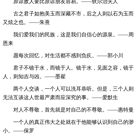
原谅敌人要比原谅朋友容易。——狄尔治夫人
古之君子如抱美玉而深藏不市，后之人则以石为玉而
又炫之也。——朱熹
我们爱我们的民族，这是我们自信心的源泉。——周
恩来
愿每次回忆，对生活都不感到负疚。——郭小川
君子不镜于水，而镜于人。镜于水，见面之容，镜于
人，则知吉与凶。——墨翟
两个人交谈，一个人可以洗耳恭听。但是，三个人则
无法互谈这人世最严肃而应深究的事。——爱默生
对人不尊敬，首先就是对自己的不尊敬。——惠特曼
一个人的真正伟大之处就在于他能够认识到自己的渺
小。——保罗