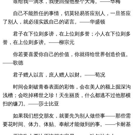
谁给我一滴水，我便回报他整个大海。——华梅
自己不能胜任的事情，切莫轻易答应别人，一旦答应
了别人，就必须实践自己的诺言。——华盛顿
君子在下位则多谤，在上位则多誉；小人在下位则多
誉，在上位则多谤。——柳宗元
你若要喜爱你自己的价值，你就得给世界创造价值。
——歌德
君子赠人以言，庶人赠人以财。——荀况
时间会刺破青春表面的彩饰，会在美人的额上掘深沟
浅槽；会吃掉稀世之珍！天生丽质，什么都逃不过他那横
扫的镰刀。——莎士比亚
如果我们想交朋友，就要先为别人做些事——那些需
要花时间、体力、体贴、奉献才能做到的事。——卡耐基