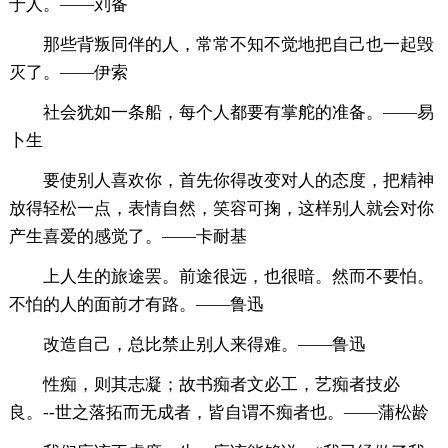
于人。——刘备
那些背叛同伴的人，常常不知不觉地把自己也一起毁
灭了。——伊索
社会犹如一条船，每个人都要有掌舵的准备。——易
卜生
要使别人喜欢你，首先你得改变对人的态度，把精神
放得轻松一点，表情自然，笑容可掬，这样别人就会对你
产生喜爱的感觉了。——卡耐基
上人生的旅途罢。前途很远，也很暗。然而不要怕。
不怕的人的面前才有路。——鲁迅
改造自己，总比禁止别人来得难。——鲁迅
性痴，则其志凝；故书痴者文必工，艺痴者技必
良。--世之落拓而无成者，皆自谓不痴者也。——蒲松龄