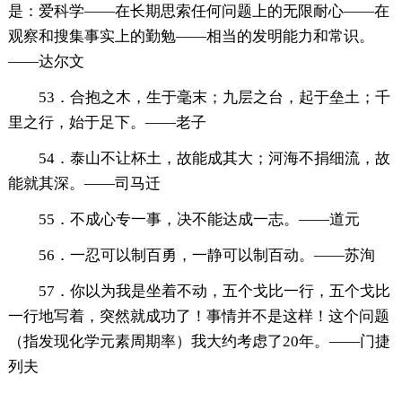
是：爱科学——在长期思索任何问题上的无限耐心——在
观察和搜集事实上的勤勉——相当的发明能力和常识。
——达尔文
53．合抱之木，生于毫末；九层之台，起于垒土；千
里之行，始于足下。——老子
54．泰山不让杯土，故能成其大；河海不捐细流，故
能就其深。——司马迁
55．不成心专一事，决不能达成一志。——道元
56．一忍可以制百勇，一静可以制百动。——苏洵
57．你以为我是坐着不动，五个戈比一行，五个戈比
一行地写着，突然就成功了！事情并不是这样！这个问题
（指发现化学元素周期率）我大约考虑了20年。——门捷
列夫