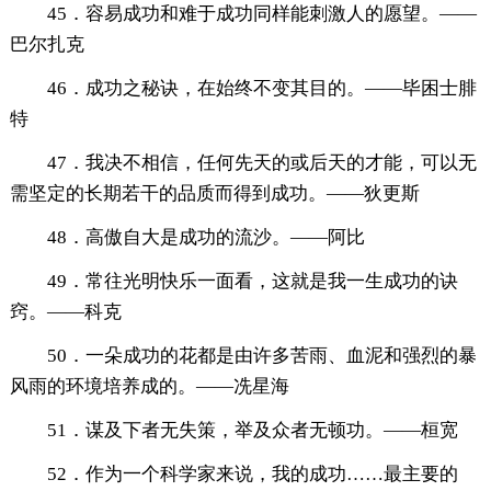
45．容易成功和难于成功同样能刺激人的愿望。——
巴尔扎克
46．成功之秘诀，在始终不变其目的。——毕困士腓
特
47．我决不相信，任何先天的或后天的才能，可以无
需坚定的长期若干的品质而得到成功。——狄更斯
48．高傲自大是成功的流沙。——阿比
49．常往光明快乐一面看，这就是我一生成功的诀
窍。——科克
50．一朵成功的花都是由许多苦雨、血泥和强烈的暴
风雨的环境培养成的。——冼星海
51．谋及下者无失策，举及众者无顿功。——桓宽
52．作为一个科学家来说，我的成功……最主要的