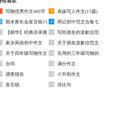
3篇
猜你喜欢
汇编8篇
1
2
写物优秀作文400字
表妹写人作文(15篇)
3
4
三篇
期末家长会发言稿15
周记初中范文合集七
5
6
篇
【精华】经典语录摘
篇
写给朋友的道歉信范
7
8
录70条
家乡风俗初中作文
文汇总9篇
关于朋友道歉信范文
9
10
关于四年级写物作文
合集6篇
实用的三年级写物的
1
12
合集5篇
合同
作文3篇
满分作文
3
14
调查报告
小升初作文
5
16
发言稿
排比句