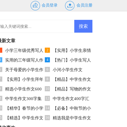
会员登录
会员注册
最新文章
1
2
小学三年级优秀写人
【实用】小学生亲情
3
4
作文合集6篇
实用的三年级写人作
作文四篇
【热门】小学生写人
5
6
文300字五篇
关于母爱的小学生作
作文300字集合十篇
小河小学生作文
7
8
文汇总九篇
【实用】小学生拜年
【精品】中学生作文
9
10
作文四篇
精选小学生作文600
300字集合六篇
【精品】写物的作文
1
12
字集合8篇
中学生作文300字集
汇总十篇
中学生作文400字汇
3
14
锦六篇
【精华】春节的小学
编十篇
【必备】中秋节的小
5
16
生作文400字合集5篇
【精选】中学生作文
学生作文9篇
精选我是中学生作文