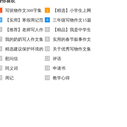
告范文汇总8篇
猜你喜欢
范文集合6篇
1
2
写状物作文300字集
【精选】小学生上网
3
4
合八篇
【实用】寒假周记范
作文9篇
三年级写物作文15篇
5
6
文六篇
【推荐】老师写人作
【精品】我是中学生
7
8
文300字集锦八篇
我的奶奶写人作文集
作文锦集八篇
实用的春节叙事作文
9
10
锦15篇
精选建议保护环境的
600字四篇
关于优秀写物作文集
1
12
建议书3篇
慰问信
锦9篇
评语
3
14
同义词
申请书
5
16
周记
教学心得