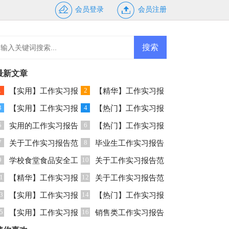
会员登录
会员注册
最新文章
1
2
【实用】工作实习报
【精华】工作实习报
3
4
告模板集锦十篇
【实用】工作实习报
告范文汇总5篇
【热门】工作实习报
5
6
告范文汇总5篇
实用的工作实习报告
告范文汇总8篇
【热门】工作实习报
7
8
锦集五篇
关于工作实习报告范
告范文锦集5篇
毕业生工作实习报告
9
10
文集合八篇
学校食堂食品安全工
锦集9篇
关于工作实习报告范
1
12
作自查报告
【精华】工作实习报
文锦集6篇
关于工作实习报告范
3
14
告范文合集七篇
【实用】工作实习报
文汇总七篇
【热门】工作实习报
5
16
告范文集锦五篇
【实用】工作实习报
告范文锦集8篇
销售类工作实习报告