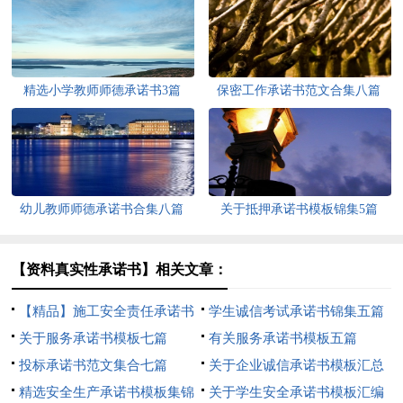
精选小学教师师德承诺书3篇
保密工作承诺书范文合集八篇
幼儿教师师德承诺书合集八篇
关于抵押承诺书模板锦集5篇
【资料真实性承诺书】相关文章：
【精品】施工安全责任承诺书
学生诚信考试承诺书锦集五篇
四篇
关于服务承诺书模板七篇
有关服务承诺书模板五篇
投标承诺书范文集合七篇
关于企业诚信承诺书模板汇总
精选安全生产承诺书模板集锦
7篇
关于学生安全承诺书模板汇编