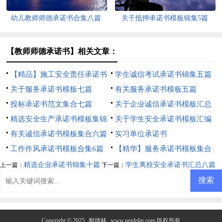
幼儿教师师德承诺书合集八篇
关于抵押承诺书模板锦集5篇
【教师师德承诺书】相关文章：
【精品】施工安全责任承诺书
学生诚信考试承诺书锦集五篇
四篇
关于服务承诺书模板七篇
有关服务承诺书模板五篇
投标承诺书范文集合七篇
关于企业诚信承诺书模板汇总
精选安全生产承诺书模板集锦
7篇
关于学生安全承诺书模板汇编
9篇
有关诚信承诺书模板集合六篇
10篇
实习单位承诺书
工作作风承诺书模板合集6篇
【精华】服务承诺书模板集合
9篇
精选企业承诺书锦集十篇
学生离校安全承诺书汇总八篇
上一篇：
下一篇：
Copyright © 2025
耐德林
www.nerdelin.com 版权所有