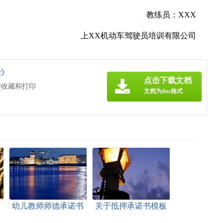
教练员：XXX
上XX机动车驾驶员培训有限公司
c》
点击下载文档
便收藏和打印
文档为doc格式
文
幼儿教师师德承诺书
关于抵押承诺书模板
合集八篇
锦集5篇