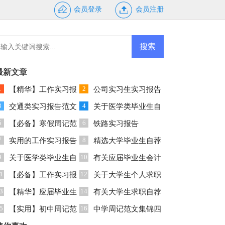
会员登录
会员注册
最新文章
1
2
【精华】工作实习报
公司实习生实习报告
3
4
告模板锦集六篇
交通类实习报告范文
集合9篇
关于医学类毕业生自
5
6
汇编9篇
【必备】寒假周记范
荐信范文汇总九篇
铁路实习报告
7
8
文合集六篇
实用的工作实习报告
精选大学毕业生自荐
9
10
汇总七篇
关于医学类毕业生自
信范文汇编5篇
有关应届毕业生会计
1
12
荐信模板锦集九篇
【必备】工作实习报
专业自荐信三篇
关于大学生个人求职
3
14
告模板锦集7篇
【精华】应届毕业生
自荐信范文汇总六篇
有关大学生求职自荐
5
16
会计专业自荐信四篇
【实用】初中周记范
信
中学周记范文集锦四