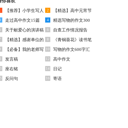
文合集五篇
猜你喜欢
篇
1
2
【推荐】小学生写人
【精选】高中元宵节
3
4
作文300字锦集八篇
走过高中作文15篇
作文合集十篇
精选写物的作文300
5
6
关于献爱心的演讲稿
字集锦10篇
自查工作情况报告
7
8
【精选】感谢单位的
《青铜葵花》读书笔
9
10
感谢信三篇
【必备】我的老师写
记
写物的作文600字汇
1
12
人作文300字集锦八篇
发言稿
总6篇
高中作文
3
14
座右铭
日记
5
16
反问句
寄语