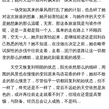
以至于她对天边不知何时飘来的一抹灰色而毫不在意…
一场突如其来的暴风雨打乱了她的计划，也击碎了她
对这次旅途的想象，她开始害怕起来，与她作伴的天空不
是她想象的那么温暖，无害。那这条旅途我是与谁作伴
呢，还是一直都是我一个人，孤单的走在路上？环顾四
周，空无一人…她开始害怕起来，是继续前进还是回到自
己熟悉的地方？她不知道…在没做出决定之前，她在略带
试探性的步伐中往前走着，走着…泥泞的道路让这一切都
变的那么的糟糕，这是她此刻最直观的感受…
天空又恢复到明朗的状态，阳光依然那么的细碎，周
围的风景也在慢慢的变回原来鸟语花香的样子，她却不敢
走的那么惬意了，尽管似乎一切都回复到初始状态，但不
一样了，终究还是不一样了，背后不远处的天空依然是灰
色的，或许再往前走走就看不到了，但现在还需提高警
惕，与防备。经历总会让人成熟，不是吗…