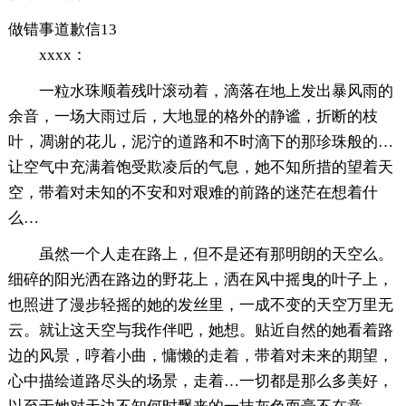
做错事道歉信13
xxxx：
一粒水珠顺着残叶滚动着，滴落在地上发出暴风雨的
余音，一场大雨过后，大地显的格外的静谧，折断的枝
叶，凋谢的花儿，泥泞的道路和不时滴下的那珍珠般的…
让空气中充满着饱受欺凌后的气息，她不知所措的望着天
空，带着对未知的不安和对艰难的前路的迷茫在想着什
么…
虽然一个人走在路上，但不是还有那明朗的天空么。
细碎的阳光洒在路边的野花上，洒在风中摇曳的叶子上，
也照进了漫步轻摇的她的发丝里，一成不变的天空万里无
云。就让这天空与我作伴吧，她想。贴近自然的她看着路
边的风景，哼着小曲，慵懒的走着，带着对未来的期望，
心中描绘道路尽头的场景，走着…一切都是那么多美好，