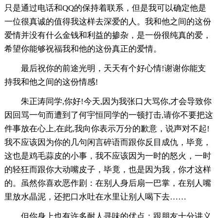
只是通过电话和QQ的保持着联系，但是我可以确定他是
一位很真诚的值得我这样去深爱的人。我和他之间的这份
爱情并没有什么金钱和利益的掺杂，是一份很纯真的爱，
希望你能够祝福我和他的这份真正的爱情。
最后祝你的前途光明，天天有个好心情!谢谢你能支
持我和他之间的这份情感!
朱正涛同学,你好!今天,因为我张口大骂你,才会导致你
因回骂一句而遭到了何宇恒同学的一顿打击,请你不要把这
件事放在心上,在此,我向你表示万分的歉意，说声对不起!
我不应该因为你的几句闲言碎语而跟你反目成仇，毕竟，
这也是鸡毛蒜皮的小事，我不应该因为一时的怒火，一时
的轻狂而跟你大动嘴皮子，毕竟，也是因为我，你才这样
的。虽然你喜欢恶作剧：在别人身后扇一巴掌，在别人嘴
里放水晶泥，还把口水吐在水里让别人喝下去……
但你身上也有许多耐人寻味的优点：跟朋友十分讲义