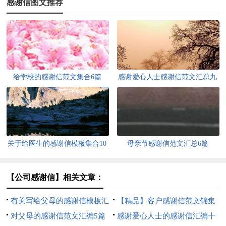
感谢信图文推荐
给学校的感谢信范文集合6篇
感谢爱心人士感谢信范文汇总九
篇
关于给医生的感谢信模板集合10
母亲节感谢信范文汇总6篇
篇
【公司感谢信】相关文章：
有关写给父母的感谢信模板汇
【精品】客户感谢信范文锦集
总八篇
对父母的感谢信范文汇编5篇
八篇
感谢爱心人士的感谢信汇编十