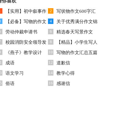
报告合集5篇
猜你喜欢
告模板锦集10篇
1
2
【实用】初中叙事作
写状物作文600字汇
3
4
文锦集六篇
【必备】写物的作文
总8篇
关于优秀满分作文锦
5
6
300字合集十篇
劳动仲裁申请书
集8篇
精选春天写景作文
7
8
校园消防安全领导发
300字五篇
【精品】小学生写人
9
10
言稿
《燕子》教学设计
作文400字三篇
写物的作文汇总五篇
1
12
成语
道歉信
3
14
语文学习
教学心得
5
16
俗语
感谢信