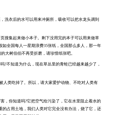
菜，洗衣后的水可以用来冲厕所，吸收可以把水龙头调到
一页搜集起来做小本子。剩下没用完的本子可以用来做草
假如全国每人一星期浪费35张纸，全国那么多人，那一年
们的大树伯伯不再受折磨，请珍惜纸张吧。
好吗?不知道为什么，现在草丛里的青蛙已经越来越少了，
是被人类吃掉了。所以，请大家爱护动物、不吃对人类有
厉害，你知道吗?它把空气给污染了，它在水里阻止着水的
重的占用土地，我们人类对它完全没有办法，烧了它，还