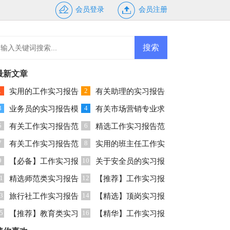
会员登录
会员注册
最新文章
1
2
实用的工作实习报告
有关助理的实习报告
3
4
范文锦集10篇
业务员的实习报告模
范文十篇
有关市场营销专业求
5
6
板10篇
有关工作实习报告范
职信集合五篇
精选工作实习报告范
7
8
文集合六篇
有关工作实习报告范
文汇编9篇
实用的班主任工作实
9
10
文合集十篇
【必备】工作实习报
习报告三篇
关于安全员的实习报
1
12
告模板锦集五篇
精选师范类实习报告
告四篇
【推荐】工作实习报
3
14
十篇
旅行社工作实习报告
告模板锦集5篇
【精选】顶岗实习报
5
16
四篇
【推荐】教育类实习
告范文汇总八篇
【精华】工作实习报