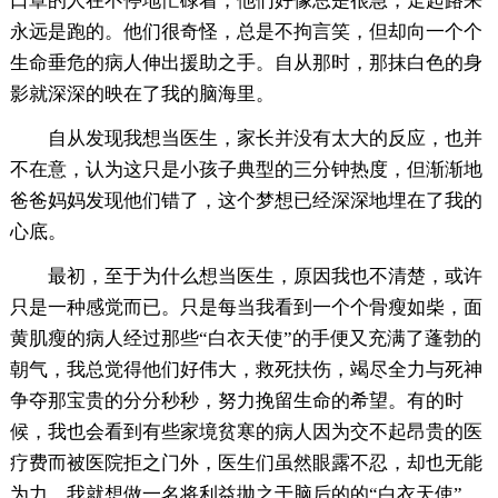
口罩的人在不停地忙碌着，他们好像总是很急，走起路来
永远是跑的。他们很奇怪，总是不拘言笑，但却向一个个
生命垂危的病人伸出援助之手。自从那时，那抹白色的身
影就深深的映在了我的脑海里。
自从发现我想当医生，家长并没有太大的反应，也并
不在意，认为这只是小孩子典型的三分钟热度，但渐渐地
爸爸妈妈发现他们错了，这个梦想已经深深地埋在了我的
心底。
最初，至于为什么想当医生，原因我也不清楚，或许
只是一种感觉而已。只是每当我看到一个个骨瘦如柴，面
黄肌瘦的病人经过那些“白衣天使”的手便又充满了蓬勃的
朝气，我总觉得他们好伟大，救死扶伤，竭尽全力与死神
争夺那宝贵的分分秒秒，努力挽留生命的希望。有的时
候，我也会看到有些家境贫寒的病人因为交不起昂贵的医
疗费而被医院拒之门外，医生们虽然眼露不忍，却也无能
为力。我就想做一名将利益抛之于脑后的的“白衣天使”，