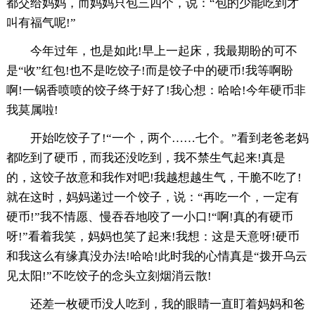
都交给妈妈，而妈妈只包三四个，说：“包的少能吃到才
叫有福气呢!”
今年过年，也是如此!早上一起床，我最期盼的可不
是“收”红包!也不是吃饺子!而是饺子中的硬币!我等啊盼
啊!一锅香喷喷的饺子终于好了!我心想：哈哈!今年硬币非
我莫属啦!
开始吃饺子了!“一个，两个……七个。”看到老爸老妈
都吃到了硬币，而我还没吃到，我不禁生气起来!真是
的，这饺子故意和我作对吧!我越想越生气，干脆不吃了!
就在这时，妈妈递过一个饺子，说：“再吃一个，一定有
硬币!”我不情愿、慢吞吞地咬了一小口!“啊!真的有硬币
呀!”看着我笑，妈妈也笑了起来!我想：这是天意呀!硬币
和我这么有缘真没办法!哈哈!此时我的心情真是“拨开乌云
见太阳!”不吃饺子的念头立刻烟消云散!
还差一枚硬币没人吃到，我的眼睛一直盯着妈妈和爸