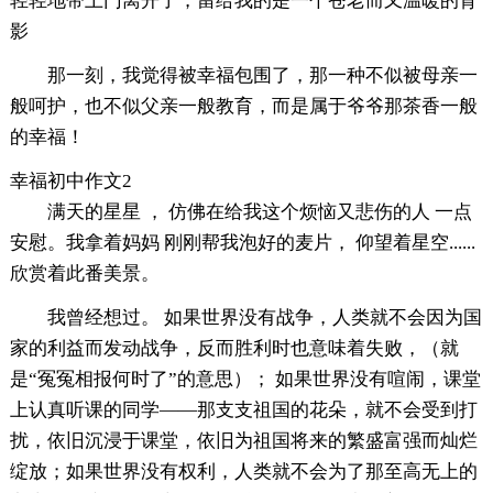
轻轻地带上门离开了，留给我的是一个苍老而又温暖的背
影
那一刻，我觉得被幸福包围了，那一种不似被母亲一
般呵护，也不似父亲一般教育，而是属于爷爷那茶香一般
的幸福！
幸福初中作文2
满天的星星 ， 仿佛在给我这个烦恼又悲伤的人 一点
安慰。我拿着妈妈 刚刚帮我泡好的麦片， 仰望着星空......
欣赏着此番美景。
我曾经想过。 如果世界没有战争，人类就不会因为国
家的利益而发动战争，反而胜利时也意味着失败，（就
是“冤冤相报何时了”的意思）； 如果世界没有喧闹，课堂
上认真听课的同学——那支支祖国的花朵，就不会受到打
扰，依旧沉浸于课堂，依旧为祖国将来的繁盛富强而灿烂
绽放；如果世界没有权利，人类就不会为了那至高无上的