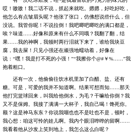
有一次吃冰欺凌，哇~是我最喜欢的巧克力的味儿的
哎！嗷嗷！我二话不说，抓起来就吃。摁摁，好吃好吃，
他怎么有点皱眉头呢？他张了张口，仿佛想说些什么，但
没说。我管你呢！不说拉倒！我吧唧吧唧吃的满口都是，
唉？味道……好像和原来有什么不同哦？我翻了翻，结
果……我的神啊，我顿时两行泪就下来了，谁给我块豆
腐，我去屎！只见小强还在顽强地蠕动着，好像在
说：“嘿！我是打不死的小强！”“我擦你个@#￥%……”我
抱着粗口。
还有一次，他偷偷往饮水机里加了白醋、盐、还有
糖。可是，可爱的我并不知道啊。结果可想而知……那天
他打完篮球回来，叫我给他倒水，为毛？干嘛给你倒？我
又不是保姆。我接了满满一大杯子，我自己喝！馋死你。
额？这是神马东东？你说我咽也也不是吐也不是，顿时，
我心想：咱这可怜的娃儿啊。我内个眼泪哗哗的留啊……
我看着他从沙发上笑到地上，我怎么这么白呢？