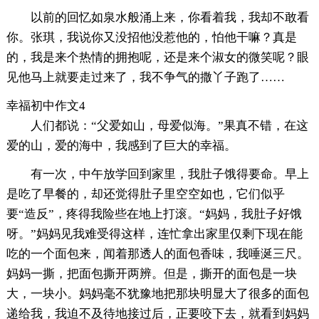
以前的回忆如泉水般涌上来，你看着我，我却不敢看
你。张琪，我说你又没招他没惹他的，怕他干嘛？真是
的，我是来个热情的拥抱呢，还是来个淑女的微笑呢？眼
见他马上就要走过来了，我不争气的撒丫子跑了……
幸福初中作文4
人们都说：“父爱如山，母爱似海。”果真不错，在这
爱的山，爱的海中，我感到了巨大的幸福。
有一次，中午放学回到家里，我肚子饿得要命。早上
是吃了早餐的，却还觉得肚子里空空如也，它们似乎
要“造反”，疼得我险些在地上打滚。“妈妈，我肚子好饿
呀。”妈妈见我难受得这样，连忙拿出家里仅剩下现在能
吃的一个面包来，闻着那透人的面包香味，我唾涎三尺。
妈妈一撕，把面包撕开两辨。但是，撕开的面包是一块
大，一块小。妈妈毫不犹豫地把那块明显大了很多的面包
递给我，我迫不及待地接过后，正要咬下去，就看到妈妈