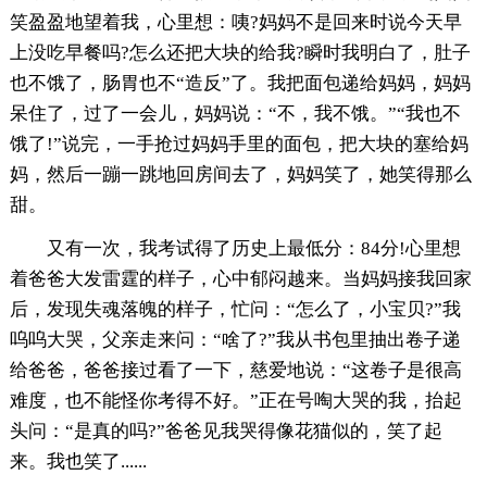
笑盈盈地望着我，心里想：咦?妈妈不是回来时说今天早
上没吃早餐吗?怎么还把大块的给我?瞬时我明白了，肚子
也不饿了，肠胃也不“造反”了。我把面包递给妈妈，妈妈
呆住了，过了一会儿，妈妈说：“不，我不饿。”“我也不
饿了!”说完，一手抢过妈妈手里的面包，把大块的塞给妈
妈，然后一蹦一跳地回房间去了，妈妈笑了，她笑得那么
甜。
又有一次，我考试得了历史上最低分：84分!心里想
着爸爸大发雷霆的样子，心中郁闷越来。当妈妈接我回家
后，发现失魂落魄的样子，忙问：“怎么了，小宝贝?”我
呜呜大哭，父亲走来问：“啥了?”我从书包里抽出卷子递
给爸爸，爸爸接过看了一下，慈爱地说：“这卷子是很高
难度，也不能怪你考得不好。”正在号啕大哭的我，抬起
头问：“是真的吗?”爸爸见我哭得像花猫似的，笑了起
来。我也笑了......