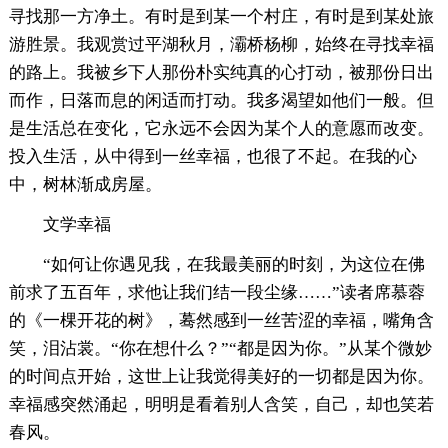
寻找那一方净土。有时是到某一个村庄，有时是到某处旅
游胜景。我观赏过平湖秋月，灞桥杨柳，始终在寻找幸福
的路上。我被乡下人那份朴实纯真的心打动，被那份日出
而作，日落而息的闲适而打动。我多渴望如他们一般。但
是生活总在变化，它永远不会因为某个人的意愿而改变。
投入生活，从中得到一丝幸福，也很了不起。在我的心
中，树林渐成房屋。
文学幸福
“如何让你遇见我，在我最美丽的时刻，为这位在佛
前求了五百年，求他让我们结一段尘缘……”读者席慕蓉
的《一棵开花的树》，蓦然感到一丝苦涩的幸福，嘴角含
笑，泪沾裳。“你在想什么？”“都是因为你。”从某个微妙
的时间点开始，这世上让我觉得美好的一切都是因为你。
幸福感突然涌起，明明是看着别人含笑，自己，却也笑若
春风。