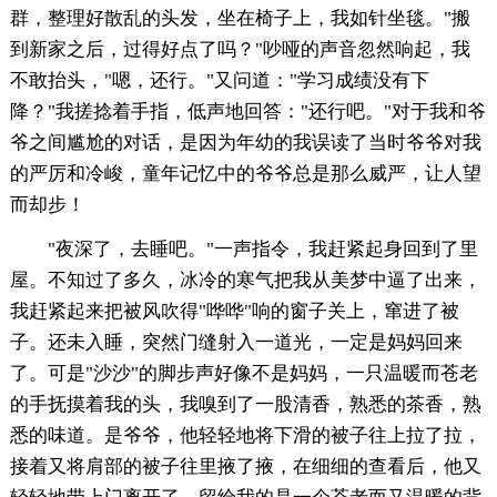
群，整理好散乱的头发，坐在椅子上，我如针坐毯。"搬
到新家之后，过得好点了吗？"吵哑的声音忽然响起，我
不敢抬头，"嗯，还行。"又问道："学习成绩没有下
降？"我搓捻着手指，低声地回答："还行吧。"对于我和爷
爷之间尴尬的对话，是因为年幼的我误读了当时爷爷对我
的严厉和冷峻，童年记忆中的爷爷总是那么威严，让人望
而却步！
"夜深了，去睡吧。"一声指令，我赶紧起身回到了里
屋。不知过了多久，冰冷的寒气把我从美梦中逼了出来，
我赶紧起来把被风吹得"哗哗"响的窗子关上，窜进了被
子。还未入睡，突然门缝射入一道光，一定是妈妈回来
了。可是"沙沙"的脚步声好像不是妈妈，一只温暖而苍老
的手抚摸着我的头，我嗅到了一股清香，熟悉的茶香，熟
悉的味道。是爷爷，他轻轻地将下滑的被子往上拉了拉，
接着又将肩部的被子往里掖了掖，在细细的查看后，他又