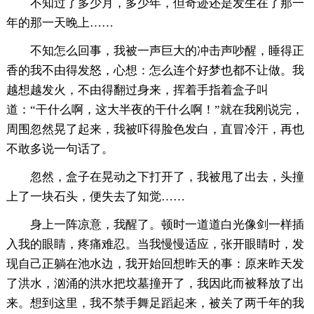
不知过了多少月，多少年，但奇迹还是发生在了那一
年的那一天晚上……
不知怎么回事，我被一声巨大的冲击声吵醒，睡得正
香的我不由得发怒，心想：怎么连个好梦也都不让做。我
越想越发火，不由得翻过身来，挥着手指着盒子叫
道：“干什么啊，这大半夜的干什么啊！”就在我刚说完，
周围忽然晃了起来，我被吓得脸色发白，直冒冷汗，再也
不敢多说一句话了。
忽然，盒子在晃动之下打开了，我被甩了出去，头撞
上了一块石头，便失去了知觉……
身上一阵凉意，我醒了。顿时一道道白光像剑一样插
入我的眼睛，疼痛难忍。当我慢慢适应，张开眼睛时，发
现自己正躺在池水边，我开始回想昨天的事：原来昨天发
了洪水，汹涌的洪水把坟墓撞开了，我因此而被释放了出
来。想到这里，我不禁手舞足蹈起来，被关了两千年的我