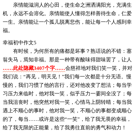
亲情能滋润人的心田，使生命之洲洒满阳光，充满生
机，永远不会溶化。亲情能使人懂得怎样善待生命，仁爱
一生。亲情能让一个孤儿脱离悲伤，能让每一个人感到幸
福。
幸福初中作文5
有时候，为何所有的痛都是坏事？熟话说的不错：塞
翁失马，焉知非福。那是一种带有酸味得甜味罢了，让人
……此处隐藏3407个字……
会慈祥地对我们笑一笑，并对
我们说：“再见，明天见！”我们每一次都是十分无语。慢
慢的，我们习惯了他的言行，还对他改变了想法；每当学
习压力来临时，他对我一笑，似乎压力一霎间全没了；每
当我沮丧时，他突然对我一笑，心情马上阴转晴；每当我
遇上不顺心的事时，他对我一笑，不顺心的事都变成顺心
的了，每当……或许是这些“一笑”，给了我无畏的幸福，
给了我无限的正能量，给了我勇往直前的勇气和动力！