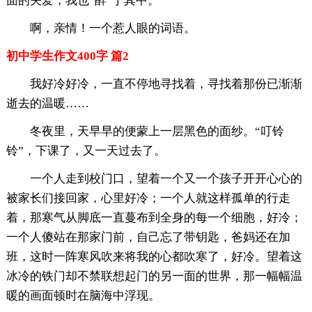
面的关爱，我也“醉”于其中。
啊，亲情！一个惹人眼的词语。
初中学生作文400字 篇2
我好冷好冷，一直不停地寻找着，寻找着那份已渐渐
逝去的温暖……
冬夜里，天早早的便蒙上一层黑色的面纱。“叮铃
铃”，下课了，又一天过去了。
一个人走到校门口，望着一个又一个孩子开开心心的
被家长们接回家，心里好冷；一个人就这样孤单的行走
着，那寒气从脚底一直蔓布到全身的每一个细胞，好冷；
一个人傻站在那家门前，自己忘了带钥匙，爸妈还在加
班，这时一阵寒风吹来将我的心都吹寒了，好冷。望着这
冰冷的铁门却不禁联想起门的另一面的世界，那一幅幅温
暖的画面顿时在脑海中浮现。