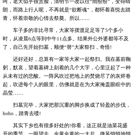
呵，老天似乎很赏脸，清明节一改以往“雨纷纷”，变得晴
朗，而路上行人呢，不再就是“欲断魂”，都怀着喜悦去踏
青，怀着崇敬的心情去祭奠。所以……
车子多的非比寻常，大家等摆渡足足等了5个多小
时，从凌晨6点等到中午11点多。结果外公外婆都等不及
了，自己先开始扫墓，顺便“替”大家祭扫，奇怪!
还好还好，总算有一家等大家一起祭扫。我在墓前鞠
躬，默哀，望着墓碑上刻着的几个大字，心里泛起了一种
从未有过的悲酸。一阵风吹过把地上的焚烧尽了的灰烬卷
起，吹进每个人的眼里，仿佛就是在为大家掩盖眼眶中的
晶莹……
扫墓完毕，大家把那沉重的脚步换成了轻盈的步伐，
hoho，踏青去喽!
其实下乡也有很多好处的!你看，这正就是油菜花盛
开的季节。一眼望去，金黄金黄的一大片。微风悄悄地悄