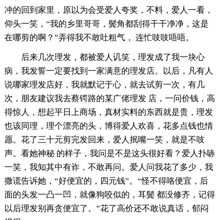
冲的回到家里，原以为会受爱人夸奖，不料，爱人一看，
仰头一笑，“我的乡里哥哥，鬓角都刮得干干净净，这是
在哪剪的啊？”弄得我不敢吐粗气， 连忙吱吱唔唔。
后来几次理发，都被爱人讥笑，理发成了我一块心
病，我发誓一定要找到一家满意的理发店。以后，凡有人
说哪家理发店好，我就默记于心，就去试剪一次，有几
次，朋友建议我去蔡锷路的某广佬理发 店，一问价钱，高
得惊人，想起平日上商场，真材实料的东西就是贵，理发
也该同理，理个漂亮的头，博得爱人欢喜，花多点钱也情
愿。花了三十元剪完发回来，爱人抿嘴一笑，就是不吱
声。看她神秘 的样子，我问是不是这头很好看？爱人扑哧
一笑，我知其中有诈，不敢再问。爱人问我花了多少，我
撒谎告诉她，“好便宜的，四元钱”。“怪不得咯便宜，后
面的头发一凸一凹，就像狗咬似的，耳鬓 都没修齐，记得
以后理发别再贪便宜了。”花了高价还不敢说真话，郁闷