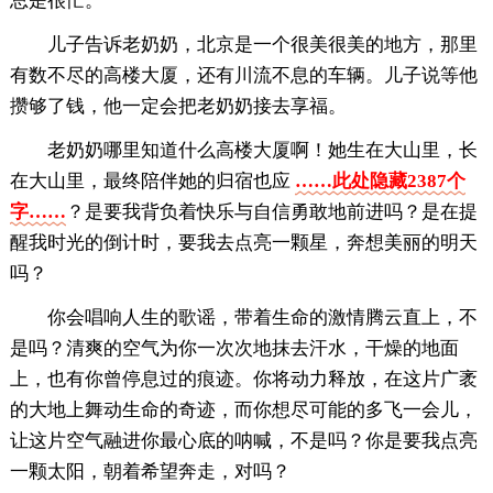
总是很忙。
儿子告诉老奶奶，北京是一个很美很美的地方，那里
有数不尽的高楼大厦，还有川流不息的车辆。儿子说等他
攒够了钱，他一定会把老奶奶接去享福。
老奶奶哪里知道什么高楼大厦啊！她生在大山里，长
在大山里，最终陪伴她的归宿也应
……此处隐藏2387个
字……
？是要我背负着快乐与自信勇敢地前进吗？是在提
醒我时光的倒计时，要我去点亮一颗星，奔想美丽的明天
吗？
你会唱响人生的歌谣，带着生命的激情腾云直上，不
是吗？清爽的空气为你一次次地抹去汗水，干燥的地面
上，也有你曾停息过的痕迹。你将动力释放，在这片广袤
的大地上舞动生命的奇迹，而你想尽可能的多飞一会儿，
让这片空气融进你最心底的呐喊，不是吗？你是要我点亮
一颗太阳，朝着希望奔走，对吗？