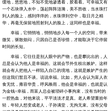
缓地，悠悠地，不知不觉地渗透着，胶着着。可幸福又有
一个石块弹入水中，荡起阵阵涟漪，美不胜收，当水珠打
到人的脸上，感到痒痒的，水珠弹到空中，取日月之精
华，再毫无保留地照射到人的脸上，这同样也是幸福。
幸福，它悄悄地，悄悄地步入每一个人的空间，带来
微笑，驱散烦闷，只因自己是否珍惜，才能取决于它停留
时间的长短。
幸福，它往往是别人眼中的产物，也是攀比出的，人
总是会认为他人是幸福的。这就会节外生枝出嫉妒。这样
就会有人把他人一样陷入自己的境地，这就是嫉妒产生的
但这我们暂且不谈。说说幸福。比如，穷人会认为富人衣
食无忧，雍容华贵，呼风唤雨，他会是幸福的，也就是认
为金钱=幸福，而富人总会被琐碎小事拘束，没有当时的
一腔热血，对他来说，平平淡淡才是真。老人希望重拾年
轻，年轻人想变成老人，子孙满堂，无拘无束。没有父母