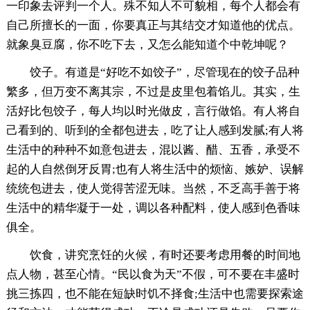
一印象去评判一个人。殊不知人不可貌相，每个人都会有
自己所擅长的一面，你要真正与其结交才知道他的优点。
就象臭豆腐，你不吃下去，又怎么能知道个中乾坤呢？
饺子。有道是“好吃不如饺子”，尽管现在的饺子品种
繁多，但万变不离其宗，不过是皮里包着馅儿。其实，生
活好比包饺子，每人均以时光做皮，言行做馅。有人将自
己看到的、听到的全都包进去，吃了让人感到发腻;有人将
生活中的种种不如意包进去，混以酱、醋、五香，承受不
起的人自然倒牙反胃;也有人将生活中的烦恼、嫉妒、误解
统统包进去，使人觉得苦涩无味。当然，不乏高手善于将
生活中的精华凝于一处，调以各种配料，使人感到色香味
俱全。
饮食，讲究烹饪的火候，有时还要考虑用餐的时间地
点人物，甚至心情。“民以食为天”不假，可不要在丰盛时
挑三拣四，也不能在短缺时饥不择食;生活中也需要探索途