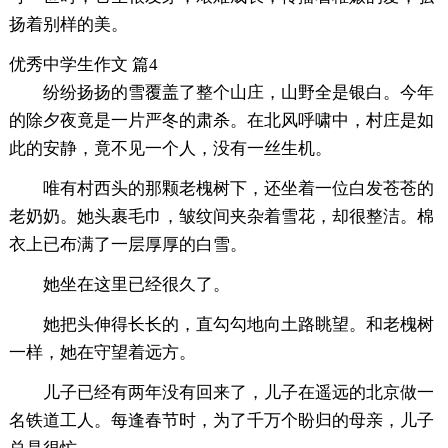
扬着别样的美。
优秀中学生作文 篇4
纷纷扬扬的雪覆盖了整个山庄，山野全是银白。今年
的除夕夜竟是一片严冬的肃杀。在北风呼啸中，村庄是如
此的安静，竟不见一个人，没有一丝生机。
唯有村西头的那颗老槐树下，还坐着一位白发苍苍的
老奶奶。她头裹毛巾，皱纹间夹杂着雪花，却很整洁。棉
衣上已布满了一层厚厚的白雪。
她坐在这里已经很久了。
她把头伸得长长的，直勾勾地向土路眺望。和老槐树
一样，她在守望着远方。
儿子已经有两年没有回来了，儿子在遥远的北京做一
名铁道工人。每逢春节时，为了千万个盼归的母亲，儿子