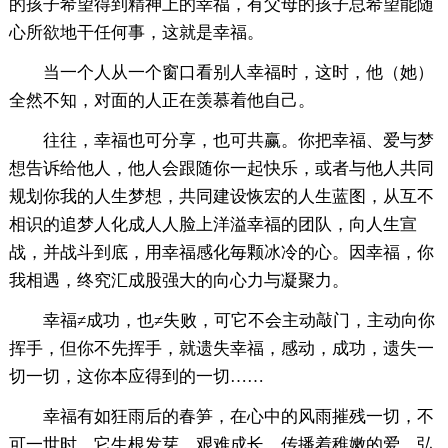
的孩子希望得到精神上的幸福，有父母的孩子总希望能随
心所欲地干任何事，这就是幸福。
当一个人从一个窗口看别人幸福时，这时，他（她）
全然不知，对面的人正在羡慕着他自己。
往往，幸福也可分享，也可共赢。你把幸福、爱与梦
想告诉给他人，他人会跟随你一起快乐，或者与他人共同
规划你我的人生梦想，共同建设恢宏的人生蓝图，从互不
相识的追梦人化成人人脸上洋溢幸福的团队，向人生宣
战，并战斗到底，用幸福感化毎颗冰冷的心。因幸福，你
我相遇，终究汇成股强大的向心力与凝聚力。
幸福≠成功，也≠失败，可它不会主动敲门，主动向你
挥手，但你不先挥手，就遗失幸福，感动，成功，遗失一
切一切，这你本应得到的一切……
幸福有如狂雨后的春笋，在心中的风雨摧残一切，不
可一世时，它生根发芽，艰难成长，传播着稚嫩的爱，弘