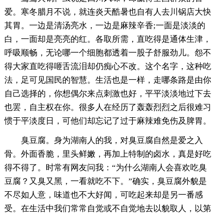
爱。寒冬腊月不说，就连炎天酷暑也自有人去川锅店大快
其胃。一边是清汤亮水，一边是麻辣辛香;一面是淡淡的
白，一面却是亮亮的红。各取所需，直吃得是通体生津，
呼吸顺畅，无论哪一个细胞都透着一股子舒服劲儿。怨不
得大家直吃得咂舌流泪却仍痴心不改。这个名字，这种吃
法，足可见国民的智慧。生活也是一样，走哪条路是由你
自己选择的，你想偶尔来点刺激也好，平平淡淡地过下去
也罢，自主权在你。很多人在经历了轰轰烈烈之后很难习
惯于平淡度日，可他们却忘记了过于麻辣难免伤及脾胃。
臭豆腐。身为湖南人的我，对臭豆腐自然是爱之入
骨。外面香脆，里头鲜嫩，再加上特制的卤水，真是好吃
得不得了。时常有网友问我：“为什么湖南人会喜欢吃臭
豆腐？又臭又黑，一看就吃不下。”确实，臭豆腐外貌是
不尽如人意，味道也不大好闻，可吃起来却是另一番感
受。在生活中我们常常自觉或不自觉地去以貌取人，以第