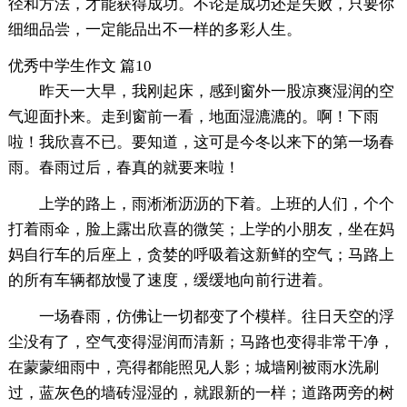
径和方法，才能获得成功。不论是成功还是失败，只要你
细细品尝，一定能品出不一样的多彩人生。
优秀中学生作文 篇10
昨天一大早，我刚起床，感到窗外一股凉爽湿润的空
气迎面扑来。走到窗前一看，地面湿漉漉的。啊！下雨
啦！我欣喜不已。要知道，这可是今冬以来下的第一场春
雨。春雨过后，春真的就要来啦！
上学的路上，雨淅淅沥沥的下着。上班的人们，个个
打着雨伞，脸上露出欣喜的微笑；上学的小朋友，坐在妈
妈自行车的后座上，贪婪的呼吸着这新鲜的空气；马路上
的所有车辆都放慢了速度，缓缓地向前行进着。
一场春雨，仿佛让一切都变了个模样。往日天空的浮
尘没有了，空气变得湿润而清新；马路也变得非常干净，
在蒙蒙细雨中，亮得都能照见人影；城墙刚被雨水洗刷
过，蓝灰色的墙砖湿湿的，就跟新的一样；道路两旁的树