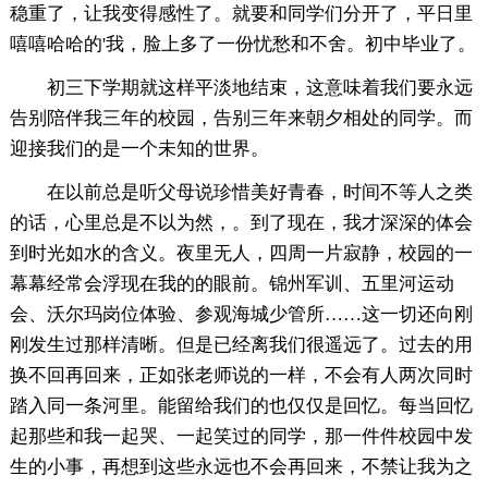
稳重了，让我变得感性了。就要和同学们分开了，平日里
嘻嘻哈哈的'我，脸上多了一份忧愁和不舍。初中毕业了。
初三下学期就这样平淡地结束，这意味着我们要永远
告别陪伴我三年的校园，告别三年来朝夕相处的同学。而
迎接我们的是一个未知的世界。
在以前总是听父母说珍惜美好青春，时间不等人之类
的话，心里总是不以为然，。到了现在，我才深深的体会
到时光如水的含义。夜里无人，四周一片寂静，校园的一
幕幕经常会浮现在我的的眼前。锦州军训、五里河运动
会、沃尔玛岗位体验、参观海城少管所……这一切还向刚
刚发生过那样清晰。但是已经离我们很遥远了。过去的用
换不回再回来，正如张老师说的一样，不会有人两次同时
踏入同一条河里。能留给我们的也仅仅是回忆。每当回忆
起那些和我一起哭、一起笑过的同学，那一件件校园中发
生的小事，再想到这些永远也不会再回来，不禁让我为之