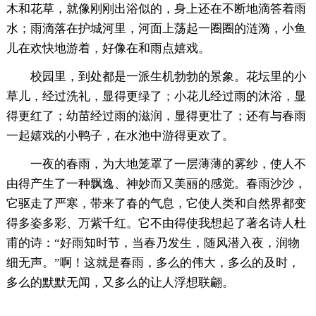
木和花草，就像刚刚出浴似的，身上还在不断地滴答着雨
水；雨滴落在护城河里，河面上荡起一圈圈的涟漪，小鱼
儿在欢快地游着，好像在和雨点嬉戏。
校园里，到处都是一派生机勃勃的景象。花坛里的小
草儿，经过洗礼，显得更绿了；小花儿经过雨的沐浴，显
得更红了；幼苗经过雨的滋润，显得更壮了；还有与春雨
一起嬉戏的小鸭子，在水池中游得更欢了。
一夜的春雨，为大地笼罩了一层薄薄的雾纱，使人不
由得产生了一种飘逸、神妙而又美丽的感觉。春雨沙沙，
它驱走了严寒，带来了春的气息，它使人类和自然界都变
得多姿多彩、万紫千红。它不由得使我想起了著名诗人杜
甫的诗：“好雨知时节，当春乃发生，随风潜入夜，润物
细无声。”啊！这就是春雨，多么的伟大，多么的及时，
多么的默默无闻，又多么的让人浮想联翩。