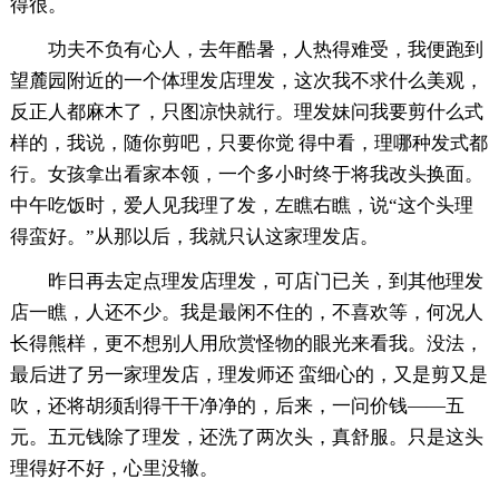
得很。
功夫不负有心人，去年酷暑，人热得难受，我便跑到
望麓园附近的一个体理发店理发，这次我不求什么美观，
反正人都麻木了，只图凉快就行。理发妹问我要剪什么式
样的，我说，随你剪吧，只要你觉 得中看，理哪种发式都
行。女孩拿出看家本领，一个多小时终于将我改头换面。
中午吃饭时，爱人见我理了发，左瞧右瞧，说“这个头理
得蛮好。”从那以后，我就只认这家理发店。
昨日再去定点理发店理发，可店门已关，到其他理发
店一瞧，人还不少。我是最闲不住的，不喜欢等，何况人
长得熊样，更不想别人用欣赏怪物的眼光来看我。没法，
最后进了另一家理发店，理发师还 蛮细心的，又是剪又是
吹，还将胡须刮得干干净净的，后来，一问价钱——五
元。五元钱除了理发，还洗了两次头，真舒服。只是这头
理得好不好，心里没辙。