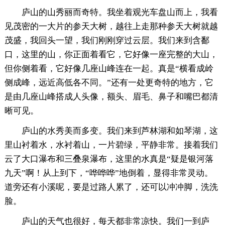
庐山的山秀丽而奇特。我坐着观光车盘山而上，我看
见茂密的一大片的参天大树，越往上走那种参天大树就越
茂盛，我回头一望，我们刚刚穿过云层。我们来到含鄱
口，这里的山，你正面着看它，它好像一座完整的大山，
但你侧着看，它好像几座山峰连在一起。真是“横看成岭
侧成峰，远近高低各不同。”还有一处更奇特的地方，它
是由几座山峰搭成人头像，额头、眉毛、鼻子和嘴巴都清
晰可见。
庐山的水秀美而多变。我们来到芦林湖和如琴湖，这
里山衬着水，水衬着山，一片碧绿，平静非常。接着我们
云了大口瀑布和三叠泉瀑布，这里的水真是“疑是银河落
九天”啊！从上到下，“哗哗哗”地倒着，显得非常灵动。
道旁还有小溪呢，要是过路人累了，还可以冲冲脚，洗洗
脸。
庐山的天气也很好，每天都非常凉快。我们一到庐