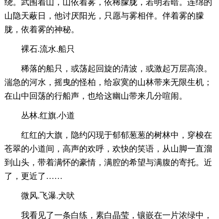
绕。武围着山，山依着雾，依稀朦胧，若明若暗。连绵的
山隐天蔽日，他讨厌阳光，只愿与雾相伴。伴着雾的朦
胧，依着雾的神秘。
裸石.流水.船只
稀落的船只，或荡起回旋的清波，或激起万层高浪。
湍急的河水，摇曳的怪柏，给寂寞的山林带来无限生机；
在山中回荡的行船声，也给这幽山带来几分喧闹。
丛林.红旗.小道
红红的大旗，隐约闪现于郁郁葱葱的树林中，穿梭在
苍翠的小道间，高声的欢呼，欢快的笑语，从山脚一直溜
到山头，带着满怀的豪情，满腔的希望与满腹的寄托。近
了，更近了……
微风.飞瀑.犬吠
我看见了一条白练，素白晶莹，镶嵌在一片浓绿中，