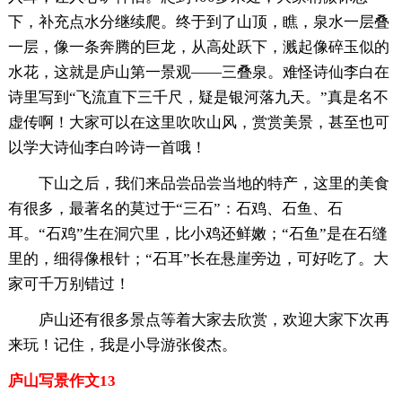
下，补充点水分继续爬。终于到了山顶，瞧，泉水一层叠
一层，像一条奔腾的巨龙，从高处跃下，溅起像碎玉似的
水花，这就是庐山第一景观——三叠泉。难怪诗仙李白在
诗里写到“飞流直下三千尺，疑是银河落九天。”真是名不
虚传啊！大家可以在这里吹吹山风，赏赏美景，甚至也可
以学大诗仙李白吟诗一首哦！
下山之后，我们来品尝品尝当地的特产，这里的美食
有很多，最著名的莫过于“三石”：石鸡、石鱼、石
耳。“石鸡”生在洞穴里，比小鸡还鲜嫩；“石鱼”是在石缝
里的，细得像根针；“石耳”长在悬崖旁边，可好吃了。大
家可千万别错过！
庐山还有很多景点等着大家去欣赏，欢迎大家下次再
来玩！记住，我是小导游张俊杰。
庐山写景作文13