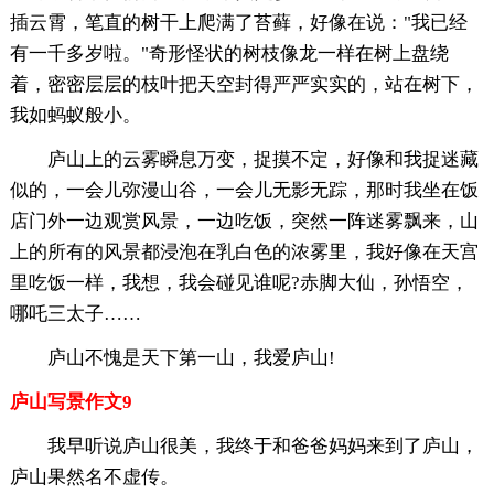
插云霄，笔直的树干上爬满了苔藓，好像在说："我已经
有一千多岁啦。"奇形怪状的树枝像龙一样在树上盘绕
着，密密层层的枝叶把天空封得严严实实的，站在树下，
我如蚂蚁般小。
庐山上的云雾瞬息万变，捉摸不定，好像和我捉迷藏
似的，一会儿弥漫山谷，一会儿无影无踪，那时我坐在饭
店门外一边观赏风景，一边吃饭，突然一阵迷雾飘来，山
上的所有的风景都浸泡在乳白色的浓雾里，我好像在天宫
里吃饭一样，我想，我会碰见谁呢?赤脚大仙，孙悟空，
哪吒三太子……
庐山不愧是天下第一山，我爱庐山!
庐山写景作文9
我早听说庐山很美，我终于和爸爸妈妈来到了庐山，
庐山果然名不虚传。