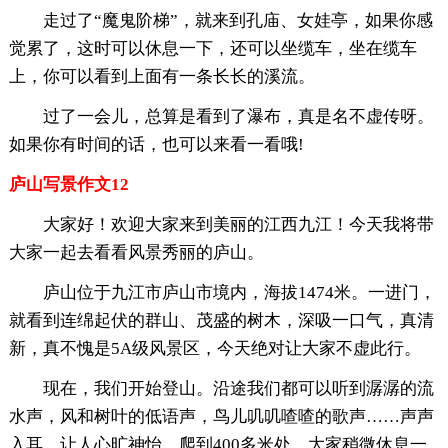
走过了“魔鬼阶梯”，就来到孔庙、女娃亭，如果你感
觉累了，这时可以休息一下，还可以坐缆车，坐在缆车
上，你可以看到上面有一条长长的溪流。
过了一会儿，总算是看到了瀑布，真是名不虚传呀。
如果你有时间的话，也可以来看一看哦!
庐山写景作文12
大家好！欢迎大家来到美丽的江西九江！今天我将带
大家一起去看看风景秀丽的庐山。
庐山位于九江市庐山市境内，海拔1474米。一进门，
就看到连绵起伏的群山、茂盛的树木，深吸一口气，真清
新，真不愧是5A级风景区，今天绝对让大家不虚此行。
现在，我们开始登山。沿途我们都可以听到潺潺的流
水声，风和树叶的低语声，鸟儿叽叽喳喳的歌声……声声
入耳，让人心旷神怡。爬到400多米处，大家稍微休息一