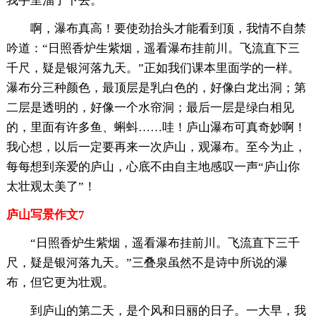
我手里溜了下去。
啊，瀑布真高！要使劲抬头才能看到顶，我情不自禁
吟道：“日照香炉生紫烟，遥看瀑布挂前川。飞流直下三
千尺，疑是银河落九天。”正如我们课本里面学的一样。
瀑布分三种颜色，最顶层是乳白色的，好像白龙出洞；第
二层是透明的，好像一个水帘洞；最后一层是绿白相见
的，里面有许多鱼、蝌蚪……哇！庐山瀑布可真奇妙啊！
我心想，以后一定要再来一次庐山，观瀑布。至今为止，
每每想到亲爱的庐山，心底不由自主地感叹一声“庐山你
太壮观太美了”！
庐山写景作文7
“日照香炉生紫烟，遥看瀑布挂前川。飞流直下三千
尺，疑是银河落九天。”三叠泉虽然不是诗中所说的瀑
布，但它更为壮观。
到庐山的第二天，是个风和日丽的日子。一大早，我