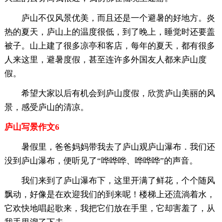
庐山不仅风景优美，而且还是一个避暑的好地方。炎
热的夏天，庐山上的温度很低，到了晚上，睡觉时还要盖
被子。山上建了很多凉亭和客店，每年的夏天，都有很多
人来这里，避暑度假，甚至连许多外国友人都来庐山度
假。
希望大家以后有机会到庐山度假，欣赏庐山美丽的风
景，感受庐山的清凉。
庐山写景作文6
暑假里，爸爸妈妈带我去了庐山观庐山瀑布．我们还
没到庐山瀑布，便听见了“哗哗哗、哗哗哗”的声音。
我们来到了庐山瀑布下，这里开满了鲜花，个个随风
飘动，好像是在欢迎我们的到来呢！楼梯上还流淌着水，
它欢快地唱起歌来，我把它们放在手里，它却害羞了，从