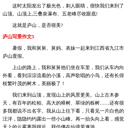
这时太阳发出了极光色，刺人眼睛，很快我们来到了
山顶。山顶上,三叠泉瀑布、五老峰尽收眼底!
这就是庐山，是否很美?
庐山写景作文5
暑假，我和舅舅、舅妈、表妹一起来到江西省九江市
庐山度假。
上山的路上，我和舅舅他们坐在车里，我们从车内向
外看，看到淙淙流着的小溪，高声歌唱的小鸟，还有长得
枝繁叶茂的树木，美丽极了！
我们来到山顶，发现山上的风景更美。山上古木参
天，有百年的松柏、高大的樟树、翠绿的栎树……还有很
多我都说不出名字。我从山上往下看，只看见一片白色的
汪洋，隐隐约约露出一些小山峰。再一抬头向上看，感觉
天上的云雾离我很近，我仿佛在仙境里遨游。