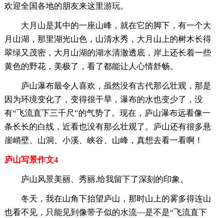
欢迎全国各地的朋友来这里游玩。
大月山是其中的一座山峰，就在它的脚下，有一个大
月山湖，那里湖光山色，山清水秀，大月山上的树木长得
翠绿又茂密，大月山湖的湖水清澈透底，岸上还长着一些
黄色的野花，美极了，看了都能让人心情舒畅。
庐山瀑布最令人喜欢，虽然没有古代那么壮观，那是
因为环境变化了，变得很干旱，瀑布的水也变少了，没
有“飞流直下三千尺”的气势了。现在，庐山瀑布远看像一
条长长的白线，近看也没有那么壮观了。庐山还有很多悬
崖峭壁、山洞、小溪、峡谷、山峰，真想去看一看啊！
庐山写景作文4
庐山风景美丽、秀丽,给我留下了深刻的印象。
冬天，我在山角下抬望庐山，那时山上的雾多得连山
也看不见，只能见到像带子似的水流—是不是“飞流直下