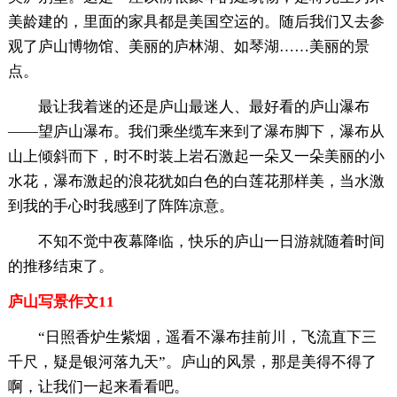
美龄建的，里面的家具都是美国空运的。随后我们又去参
观了庐山博物馆、美丽的庐林湖、如琴湖……美丽的景
点。
最让我着迷的还是庐山最迷人、最好看的庐山瀑布
——望庐山瀑布。我们乘坐缆车来到了瀑布脚下，瀑布从
山上倾斜而下，时不时装上岩石激起一朵又一朵美丽的小
水花，瀑布激起的浪花犹如白色的白莲花那样美，当水激
到我的手心时我感到了阵阵凉意。
不知不觉中夜幕降临，快乐的庐山一日游就随着时间
的推移结束了。
庐山写景作文11
“日照香炉生紫烟，遥看不瀑布挂前川，飞流直下三
千尺，疑是银河落九天”。庐山的风景，那是美得不得了
啊，让我们一起来看看吧。