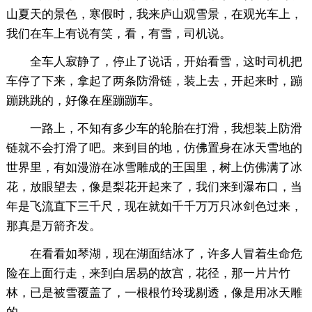
山夏天的景色，寒假时，我来庐山观雪景，在观光车上，
我们在车上有说有笑，看，有雪，司机说。
全车人寂静了，停止了说话，开始看雪，这时司机把
车停了下来，拿起了两条防滑链，装上去，开起来时，蹦
蹦跳跳的，好像在座蹦蹦车。
一路上，不知有多少车的轮胎在打滑，我想装上防滑
链就不会打滑了吧。来到目的地，仿佛置身在冰天雪地的
世界里，有如漫游在冰雪雕成的王国里，树上仿佛满了冰
花，放眼望去，像是梨花开起来了，我们来到瀑布口，当
年是飞流直下三千尺，现在就如千千万万只冰剑色过来，
那真是万箭齐发。
在看看如琴湖，现在湖面结冰了，许多人冒着生命危
险在上面行走，来到白居易的故宫，花径，那一片片竹
林，已是被雪覆盖了，一根根竹玲珑剔透，像是用冰天雕