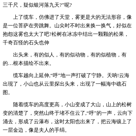
三千尺，疑似银河落九天?”呢?
上了缆车，仿佛进了天堂，雾更是大的无法形容，像
是一位菩萨在旁跳舞。山尖时不时出来换一换气，好似在
抱怨这雾也太大了吧?松树在冰冻中结出一颗颗的松果，
千奇百怪的石头也伸
出头来，有的似人，有的似动物，有的似植物，有
的…根本描绘不出来。
缆车越向上延伸,“呼”地一声打破了宁静。天呐!云海
出现了，小山也从云里探出头来，出现了一幅海中礁石
图。
随着缆车的高度更高，小山变成了大山，山上的松树
变的清楚了，突然山终于堵不住云了,“呼”的一声，云向下
涌去，形成了云瀑布，这时太阳也出来了，把云海镶上了
一层金边，像是夫人的手绢。