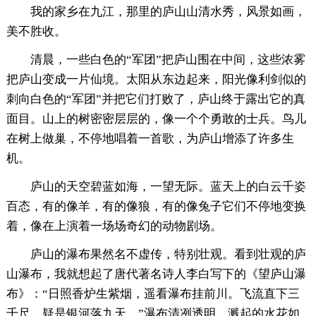
我的家乡在九江，那里的庐山山清水秀，风景如画，
美不胜收。
清晨，一些白色的“军团”把庐山围在中间，这些浓雾
把庐山变成一片仙境。太阳从东边起来，阳光像利剑似的
刺向白色的“军团”并把它们打败了，庐山终于露出它的真
面目。山上的树密密层层的，像一个个勇敢的士兵。鸟儿
在树上做巢，不停地唱着一首歌，为庐山增添了许多生
机。
庐山的天空碧蓝如海，一望无际。蓝天上的白云千姿
百态，有的像羊，有的像狼，有的像兔子它们不停地变换
着，像在上演着一场场奇幻的动物剧场。
庐山的瀑布果然名不虚传，特别壮观。看到壮观的庐
山瀑布，我就想起了唐代著名诗人李白写下的《望庐山瀑
布》：“日照香炉生紫烟，遥看瀑布挂前川。飞流直下三
千尺，疑是银河落九天。”瀑布清冽透明，溅起的水花如