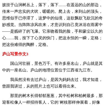
披挂于山涧树丛上，落下，落下……在遥远的山的那边，
传来一声忠实的犬吠，暖暖的。爬上去，来到山的顶头，
思维似乎已停滞了，这梦中的仙境，这欲飘欲飞欲沉的奇
妙感觉。当阵阵凉风吹来，才意识到自己竟沐浴在雨雾中
――是贱碎了的飞瀑。它亲吻着我的脸，手和蒙尘以久的
心……我，按下了心灵的快门，把这永恒的一瞬，定格；
把这份难得的陶醉，定格。
庐山写景作文3
国山河壮丽，景色万千。有许多座名山，庐山就是其
中的一座名山。庐山的地理位置位于江西省九江市。
我虽然没有去过庐山，是因为妈妈去过，我才知道，
曾跟我讲过，从的照片上也可以看得出来。
那里的树木长得郁郁葱葱，其中松树和柏树最多，那
迎客松像人一样招待客人，它的`树枝那样伸展着，好像