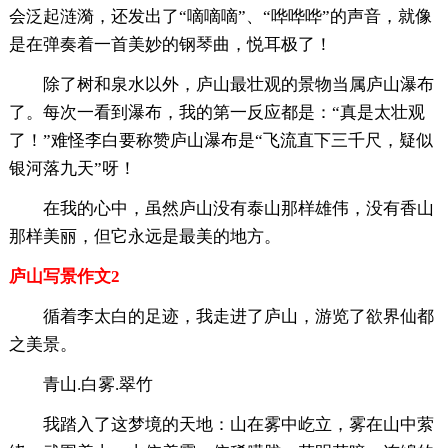
会泛起涟漪，还发出了“嘀嘀嘀”、“哗哗哗”的声音，就像
是在弹奏着一首美妙的钢琴曲，悦耳极了！
除了树和泉水以外，庐山最壮观的景物当属庐山瀑布
了。每次一看到瀑布，我的第一反应都是：“真是太壮观
了！”难怪李白要称赞庐山瀑布是“飞流直下三千尺，疑似
银河落九天”呀！
在我的心中，虽然庐山没有泰山那样雄伟，没有香山
那样美丽，但它永远是最美的地方。
庐山写景作文2
循着李太白的足迹，我走进了庐山，游览了欲界仙都
之美景。
青山.白雾.翠竹
我踏入了这梦境的天地：山在雾中屹立，雾在山中萦