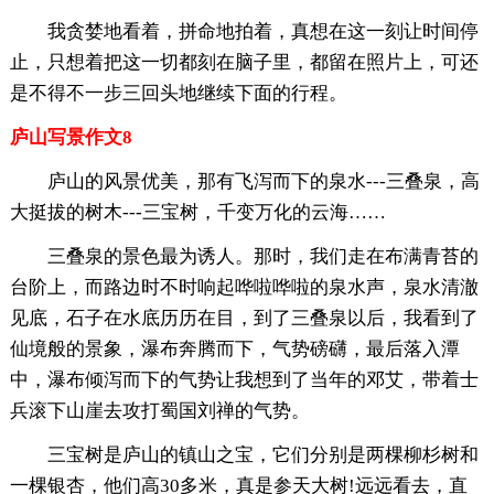
我贪婪地看着，拼命地拍着，真想在这一刻让时间停
止，只想着把这一切都刻在脑子里，都留在照片上，可还
是不得不一步三回头地继续下面的行程。
庐山写景作文8
庐山的风景优美，那有飞泻而下的泉水---三叠泉，高
大挺拔的树木---三宝树，千变万化的云海……
三叠泉的景色最为诱人。那时，我们走在布满青苔的
台阶上，而路边时不时响起哗啦哗啦的泉水声，泉水清澈
见底，石子在水底历历在目，到了三叠泉以后，我看到了
仙境般的景象，瀑布奔腾而下，气势磅礴，最后落入潭
中，瀑布倾泻而下的气势让我想到了当年的邓艾，带着士
兵滚下山崖去攻打蜀国刘禅的气势。
三宝树是庐山的镇山之宝，它们分别是两棵柳杉树和
一棵银杏，他们高30多米，真是参天大树!远远看去，直