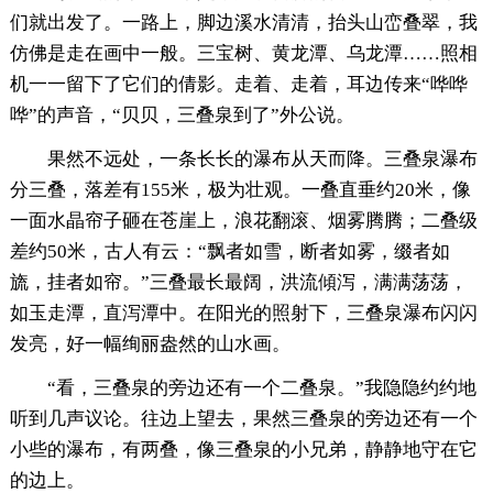
们就出发了。一路上，脚边溪水清清，抬头山峦叠翠，我
仿佛是走在画中一般。三宝树、黄龙潭、乌龙潭……照相
机一一留下了它们的倩影。走着、走着，耳边传来“哗哗
哗”的声音，“贝贝，三叠泉到了”外公说。
果然不远处，一条长长的瀑布从天而降。三叠泉瀑布
分三叠，落差有155米，极为壮观。一叠直垂约20米，像
一面水晶帘子砸在苍崖上，浪花翻滚、烟雾腾腾；二叠级
差约50米，古人有云：“飘者如雪，断者如雾，缀者如
旒，挂者如帘。”三叠最长最阔，洪流傾泻，满满荡荡，
如玉走潭，直泻潭中。在阳光的照射下，三叠泉瀑布闪闪
发亮，好一幅绚丽盎然的山水画。
“看，三叠泉的旁边还有一个二叠泉。”我隐隐约约地
听到几声议论。往边上望去，果然三叠泉的旁边还有一个
小些的瀑布，有两叠，像三叠泉的小兄弟，静静地守在它
的边上。