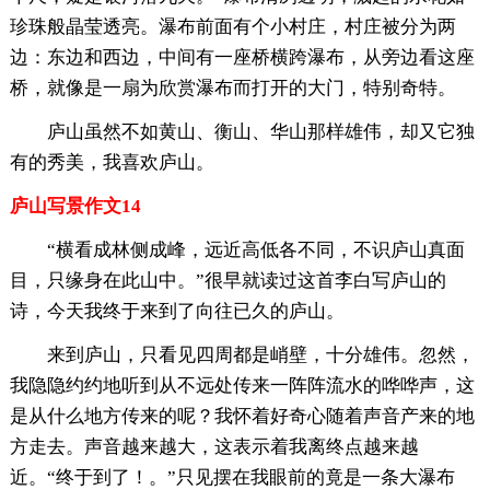
珍珠般晶莹透亮。瀑布前面有个小村庄，村庄被分为两
边：东边和西边，中间有一座桥横跨瀑布，从旁边看这座
桥，就像是一扇为欣赏瀑布而打开的大门，特别奇特。
庐山虽然不如黄山、衡山、华山那样雄伟，却又它独
有的秀美，我喜欢庐山。
庐山写景作文14
“横看成林侧成峰，远近高低各不同，不识庐山真面
目，只缘身在此山中。”很早就读过这首李白写庐山的
诗，今天我终于来到了向往已久的庐山。
来到庐山，只看见四周都是峭壁，十分雄伟。忽然，
我隐隐约约地听到从不远处传来一阵阵流水的哗哗声，这
是从什么地方传来的呢？我怀着好奇心随着声音产来的地
方走去。声音越来越大，这表示着我离终点越来越
近。“终于到了！。”只见摆在我眼前的竟是一条大瀑布