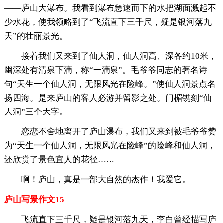
——庐山大瀑布。我看到瀑布急速而下的水把湖面溅起不
少水花，使我领略到了“飞流直下三千尺，疑是银河落九
天”的壮丽景光。
接着我们又来到了仙人洞，仙人洞高、深各约10米，
幽深处有清泉下滴，称“一滴泉”。毛爷爷同志的著名诗
句“天生一个仙人洞，无限风光在险峰。”使仙人洞景点名
扬四海。是来庐山的客人必游并留影之处。门楣镌刻“仙
人洞”三个大字。
恋恋不舍地离开了庐山瀑布，我们又来到被毛爷爷赞
为“天生一个仙人洞，无限风光在险峰”的险峰和仙人洞，
还欣赏了景色宜人的花径……
啊！庐山，真是一部大自然的杰作！我爱它。
庐山写景作文15
飞流直下三千尺，疑是银河落九天，李白曾经描写庐