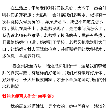
在生活上，李珺老师对我们很关心，天冷了，她会叮
嘱我们多穿衣服；天热时，会叮嘱我们多喝水。记得有一
次我觉得头晕沉沉的.，浑身没劲儿，我也不知道是怎么
啦，就趴在桌子上，李老师发现了，走过来问我怎么了，
我告诉老师有些难受，老师摸了摸我的头，觉得有些烫，
赶紧给妈妈打电话，妈妈到了学校，老师又把我送到大门
口，让妈妈带我去医院做检查，并叮嘱妈妈让我多喝水，
多休息，早点养好病。
“春蚕到死丝方尽，蜡炬成灰泪始干”，这是我们李老
师的真实写照，有这样的好老师，我们只有锻炼好身体，
好好学习，长大后报效国家，才会不辜负老师对我们的付
出和期望！
我的老师写人作文400字 篇6
我的语文老师姓陈，是个女的，她中等身材，淡淡的