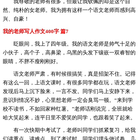
我尊敬的老师有很多，但最让我钦佩的却是这个自
然、纯朴的女老师。我为拥有这样一个语文老师而感到高
兴、自豪！
我的老师写人作文400字 篇7
眨眼间，我上了四年级。我的语文老师是帅气十足的
小伙子，高个子，高鼻梁，乌黑的头发下镶嵌一双睿智的
眼睛，不胖不瘦刚刚好。
语文老师严肃，有时候很搞笑，真是招架不住。记得
有这么一回，上语文课时，有很多同学都在玩，语文老师
发现后马上沉下脸来，一言不发。同学们马上安静下来，
意识到情况不妙，心里想老师一定会臭骂一顿。“来到学
校不读书，不如回家种红薯。”老师话刚说完，全班就哈
哈大笑起来，连平日里不爱笑的同学，也跟着笑了起来。
有一次快期中考试了，老师叫同学们抓紧复习，给我
们讲重点、讲难点。到了考试时，同学们埋头做试卷。几