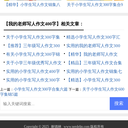
【精华】小学生写人作文锦集八
关于小学生写人作文300字集合9
篇
篇
【我的老师写人作文400字】相关文章：
关于小学生写人作文300字集
精选小学生写人作文300字汇
合7篇
【推荐】三年级写人作文300
编6篇
实用的我的老师写人作文300
字6篇
有关小学生写人作文300字锦
字锦集5篇
【精华】我的老师写人作文
集10篇
关于小学三年级优秀写人作文
300字汇编七篇
【精品】三年级写人作文合集
3篇
实用的小学生写人作文400字
5篇
实用的小学生写人作文锦集七
汇编6篇
实用的小学生写人作文300字
篇
【精选】小学生写人作文300
汇总五篇
字汇编十篇
小学生写人作文300字合集六篇
关于小学生写人作文600
上一篇：
下一篇：
字集锦5篇
Copyright © 2025
耐德林
www.nerdelin.com 版权所有