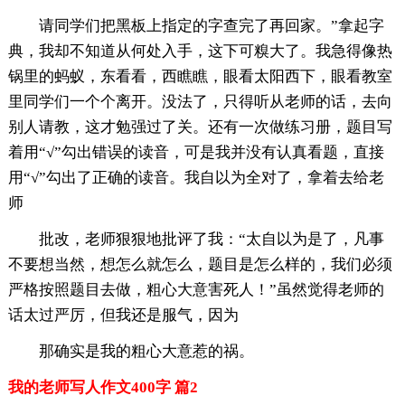
请同学们把黑板上指定的字查完了再回家。”拿起字
典，我却不知道从何处入手，这下可糗大了。我急得像热
锅里的蚂蚁，东看看，西瞧瞧，眼看太阳西下，眼看教室
里同学们一个个离开。没法了，只得听从老师的话，去向
别人请教，这才勉强过了关。还有一次做练习册，题目写
着用“√”勾出错误的读音，可是我并没有认真看题，直接
用“√”勾出了正确的读音。我自以为全对了，拿着去给老
师
批改，老师狠狠地批评了我：“太自以为是了，凡事
不要想当然，想怎么就怎么，题目是怎么样的，我们必须
严格按照题目去做，粗心大意害死人！”虽然觉得老师的
话太过严厉，但我还是服气，因为
那确实是我的粗心大意惹的祸。
我的老师写人作文400字 篇2