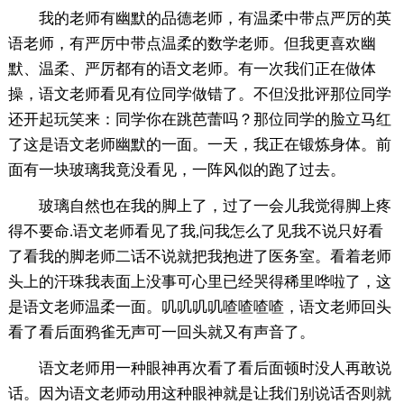
我的老师有幽默的品德老师，有温柔中带点严厉的英
语老师，有严厉中带点温柔的数学老师。但我更喜欢幽
默、温柔、严厉都有的语文老师。有一次我们正在做体
操，语文老师看见有位同学做错了。不但没批评那位同学
还开起玩笑来：同学你在跳芭蕾吗？那位同学的脸立马红
了这是语文老师幽默的一面。一天，我正在锻炼身体。前
面有一块玻璃我竟没看见，一阵风似的跑了过去。
玻璃自然也在我的脚上了，过了一会儿我觉得脚上疼
得不要命.语文老师看见了我,问我怎么了见我不说只好看
了看我的脚老师二话不说就把我抱进了医务室。看着老师
头上的汗珠我表面上没事可心里已经哭得稀里哗啦了，这
是语文老师温柔一面。叽叽叽叽喳喳喳喳，语文老师回头
看了看后面鸦雀无声可一回头就又有声音了。
语文老师用一种眼神再次看了看后面顿时没人再敢说
话。因为语文老师动用这种眼神就是让我们别说话否则就