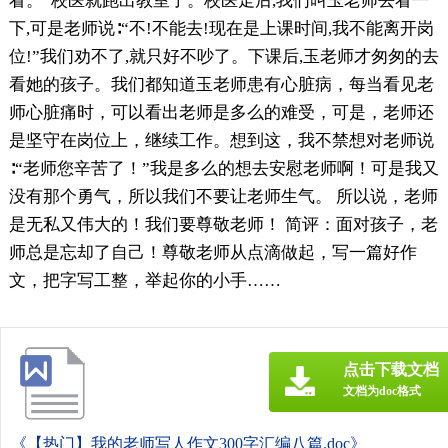
看。”校医就跑出教室了。校医走后,我们叫玉老师去看一
下,可是老师说∶“不!不能去!现在是上课时间,我不能离开岗
位!”我们劝不了,就只好不吵了。下课后,玉老师才匆匆的去
看她的孩子。我们都知道玉老师患有心脏病，每当看见老
师心脏痛时，可以看出老师是多么的难受，可是，老师还
是坚守在岗位上，继续工作。想到这，我不禁想对老师说
∶“老师您辛苦了！”我是多么的想去安慰老师啊！可是我又
没有那个勇气，所以我们不要让老师生气。 所以说，老师
是无私又伟大的！我们要尊敬老师！ 简评：面对孩子，老
师总是忘却了自己！尊敬老师从点滴做起，写一篇好作
文，把字写工整，举起你的小手……
点击下载文档
文档为doc格式
《【热门】我的老师写人作文300字汇编八篇.doc》