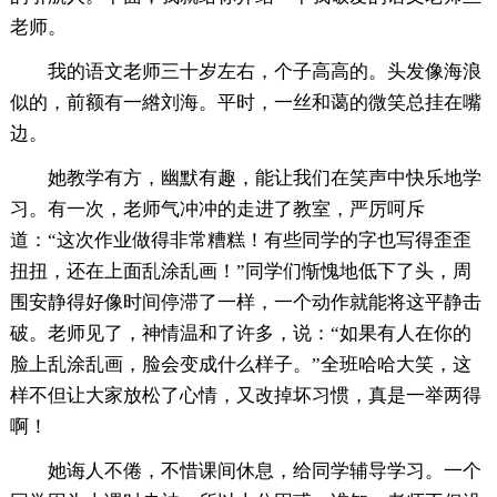
老师。
我的语文老师三十岁左右，个子高高的。头发像海浪
似的，前额有一綹刘海。平时，一丝和蔼的微笑总挂在嘴
边。
她教学有方，幽默有趣，能让我们在笑声中快乐地学
习。有一次，老师气冲冲的走进了教室，严厉呵斥
道：“这次作业做得非常糟糕！有些同学的字也写得歪歪
扭扭，还在上面乱涂乱画！”同学们惭愧地低下了头，周
围安静得好像时间停滞了一样，一个动作就能将这平静击
破。老师见了，神情温和了许多，说：“如果有人在你的
脸上乱涂乱画，脸会变成什么样子。”全班哈哈大笑，这
样不但让大家放松了心情，又改掉坏习惯，真是一举两得
啊！
她诲人不倦，不惜课间休息，给同学辅导学习。一个