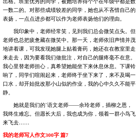
出格。班里优秀的同学，被她培养得个个在年级中都是数
一数二的。对那些成绩较差的同学，她也从不吝惜自己的
表扬，一点点进步都可以作为老师表扬他们的理由。
我印象中，老师经常笑，见到我们总会微笑点头。但
老师也总把疲惫藏在微笑中。那一天，老师依旧声情并茂
地讲着课，可我发现她腿上贴着膏药，她还在在教室里走
来走去，因为要看我们做批注，对自己的腿疼毫不在意。
我心里替老师担心，真希望她能坐下来休息休息。下课铃
响了，同学们喧闹起来，老师终于坐下来了，来不及喝一
口水，却开始批改那小山似的作业，我的心中久久不能平
静。
她就是我们的`语文老师——余玲老师，插柳之恩，
我终生难忘。但愿长大后，我也成为你，领着一群小鸟飞
来飞去……
我的老师写人作文300字 篇7