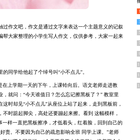
触过作文吧，作文是通过文字来表达一个主题意义的记叙
编帮大家整理的小学生写人作文，仅供参考，大家一起来
1
里的同学给他起了个绰号叫“小不点儿”。
1
那是在上学期一天的下午，上课铃向后。语文老师走进教
1
，就问：“今天谁值日？怎么忘记擦黑板了？” 教室里
在这时却见“小不点儿”从座位上站了起来，走到黑板前，
，不时踮起脚尖，高处还要蹦起来擦。看到 这幅模样，
没事一样一直把黑板擦净，才低着头，红着脸，回到自己的
好责。不要因为自己的疏忽影响全班 同学上课。”老师