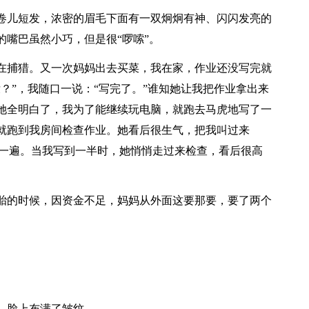
卷儿短发，浓密的眉毛下面有一双炯炯有神、闪闪发亮的
嘴巴虽然小巧，但是很“啰嗦”。
在捕猎。又一次妈妈出去买菜，我在家，作业还没写完就
？”，我随口一说：“写完了。”谁知她让我把作业拿出来
她全明白了，我为了能继续玩电脑，就跑去马虎地写了一
就跑到我房间检查作业。她看后很生气，把我叫过来
了一遍。当我写到一半时，她悄悄走过来检查，看后很高
胎的时候，因资金不足，妈妈从外面这要那要，要了两个
，脸上布满了皱纹。