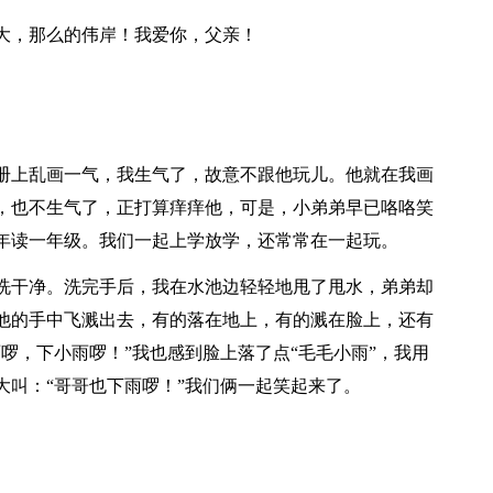
大，那么的伟岸！我爱你，父亲！
册上乱画一气，我生气了，故意不跟他玩儿。他就在我画
，也不生气了，正打算痒痒他，可是，小弟弟早已咯咯笑
年读一年级。我们一起上学放学，还常常在一起玩。
洗干净。洗完手后，我在水池边轻轻地甩了甩水，弟弟却
他的手中飞溅出去，有的落在地上，有的溅在脸上，还有
啰，下小雨啰！”我也感到脸上落了点“毛毛小雨”，我用
大叫：“哥哥也下雨啰！”我们俩一起笑起来了。