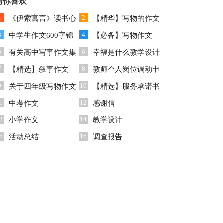
作文四篇
猜你喜欢
合七篇
1
2
《伊索寓言》读书心
【精华】写物的作文
3
4
得15篇
中学生作文600字锦
汇总6篇
【必备】写物作文
5
6
集五篇
有关高中写事作文集
300字集锦七篇
幸福是什么教学设计
7
8
锦九篇
【精选】叙事作文
教师个人岗位调动申
9
10
600字集锦5篇
关于四年级写物作文
请书
【精选】服务承诺书
1
12
300字集锦六篇
中考作文
锦集八篇
感谢信
3
14
小学作文
教学设计
5
16
活动总结
调查报告