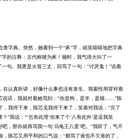
在查字典。突然，她看到一个“豕”字，就笑嘻嘻地把字典
豕”字的注释：古代称猪为豕！顿时，我气得大叫了一
补了一句。我更是火冒三丈，回骂了一句：“讨厌鬼！”说着
，在认真听讲，好像什么事也没有发生。我索性用背对着
芯说话，我就对着她骂到：“你是狗，是羊，是猫……”陈
了，我停下来，陈芯见我停下来了，笑着对我说：“完了
？”我说：“‘岂有此理’你来了个‘八有此外’是逗我笑
好吧，那你就再骂我一句‘乌龟王八蛋’吧。”我听了，气不
脸，陈芯又用平和的口气说：“都骂了谁也不欠谁的了，