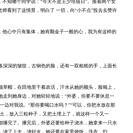
，不知哪个同学说：“今天不是王少培值日”。接着两个女
老师看到了这情景，明白了 一切，向“小不点”投去去赞许
人，他心中只有集体，她有颗金子一般的心，我为有这样的
条深深的皱纹，古铜色的脸，还有一双粗糙的手，上面长
顶草帽，在田地里干着农活，汗水从她的额头，脸颊上，
地走到她身边，对她轻轻地说：“外婆，你要不要休息一
，一边对我说。“那你要喝口水吗？”“可以，你把水放在那
泥土，放入三粒种子，又把土埋上了，就这样一个又一
都播完了。播完后，外婆还要给种子浇水，她拿来一只水
，浇了上去，浇好水，她还要在家里烧饭，洗衣，扫