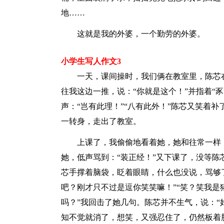
地……
这就是我的外婆，一个勤劳的外婆。
小学生写人作文3
一天，课间操时，我们俩在教室里，陈芯
往我这边一推，说：“你就是这个！”并指着“
声：“岂有此理！”“八有此外！”陈芯又笑着
一转身，走出了教室。
上课了，我偷偷地看着她，她和往常一样
她，低声骂到：“装正经！”又下课了，没等陈
芯手撑着脑袋，眨着眼睛，什么也没说，骂够
吧？刚才只不过是逗你笑笑嘛！”“笑？笑我是猪
吗？”我回击了她几句。陈芯并不生气，说：“
知不觉就消了，想笑，又强忍住了，仍然板着