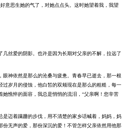
不好意思生她的气了，对她点点头。这时她望着我，我望
了几丝爱的阴影。也许是因为长期对父亲的不解，拉远了
，眼神依然是那么的沧桑与疲惫。青春早已逝去，那一根
经过岁月的侵蚀，他白皙的双颊现在是那么的粗糙，每一
着她憔悴的面容，我总是悄悄的流泪，“父亲啊！您辛苦
总是迈着蹒跚的步伐，用不清楚的家乡话喊着，妈妈，妈
那份无声的爱，那份深沉的爱！不管怎样父亲依然用他那