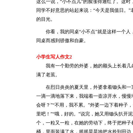
这么一说，“小不点儿”的脸涨得通红了。这时
同学不好意思的站起来说：“今天是我值日。”
的目光。
你看，我的同桌“小不点”就是这样一个
同桌而感到骄傲和自豪。
小学生写人作文2
我有一个勤劳的外婆，她的额头上长着几
满了老茧。
在烈日炎炎的夏天里，外婆拿着锄头和一
一滴一滴地落下来，我端着一壶凉开水，慢慢
会呀？”“不用，我不累。”外婆一边下着种子
里吧！”“哦，好的。”说完，她又用锄头扒开
个，一粒又一粒，在她的劳动下，终于把种子
桶，里面装满了水，摇摇晃晃地把水拎到田边