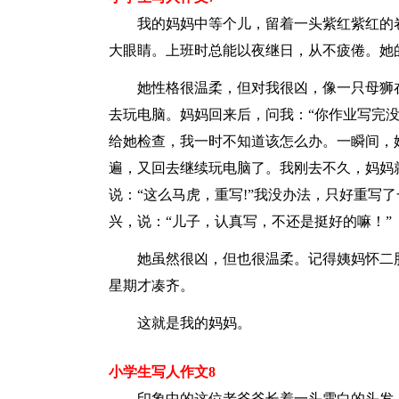
我的妈妈中等个儿，留着一头紫红紫红的
大眼睛。上班时总能以夜继日，从不疲倦。她的
她性格很温柔，但对我很凶，像一只母狮
去玩电脑。妈妈回来后，问我：“你作业写完没
给她检查，我一时不知道该怎么办。一瞬间，
遍，又回去继续玩电脑了。我刚去不久，妈妈
说：“这么马虎，重写!”我没办法，只好重写
兴，说：“儿子，认真写，不还是挺好的嘛！”
她虽然很凶，但也很温柔。记得姨妈怀二
星期才凑齐。
这就是我的妈妈。
小学生写人作文8
印象中的这位老爷爷长着一头雪白的头发