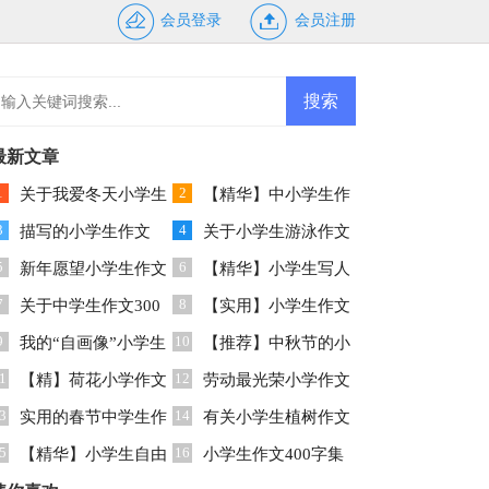
会员登录
会员注册
最新文章
1
2
关于我爱冬天小学生
【精华】中小学生作
3
4
作文汇编5篇
描写的小学生作文
文合集六篇
关于小学生游泳作文
5
6
300字七篇
新年愿望小学生作文
3篇
【精华】小学生写人
7
8
300字锦集6篇
关于中学生作文300
作文锦集八篇
【实用】小学生作文
9
10
字集合五篇
我的“自画像”小学生
600字集锦7篇
【推荐】中秋节的小
1
12
作文
【精】荷花小学作文
学生作文3篇
劳动最光荣小学作文
3
14
实用的春节中学生作
2篇
有关小学生植树作文
5
16
文汇编4篇
【精华】小学生自由
三篇
小学生作文400字集