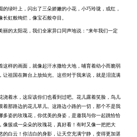
圆的绿叶上，闪出了三朵娇嫩的小花，小巧玲珑，或红，
像长虹般绚烂，像宝石般夺目。
美丽的太阳花，我们全家异口同声地说：“来年我们一定
着这样的画面，就像起汗水撒给大地，哺育着幼小而脆弱
，让祖国在舞台上放灿光。这些对于我来说，就是泪流满
花浇着水，这应该你们也看到过吧。花儿露着笑脸，鸟儿
摸着那路边的花儿草儿。这路边小路的一切，那个不是我
娜多姿的玫瑰花，你优美的身姿，是邀我与你一起跳恰恰
，像簇成一朵朵的玫瑰花，真好看！有时又像一把把大
悠的白云！你洁白的身影，让天空充满宁静，变得更加湛