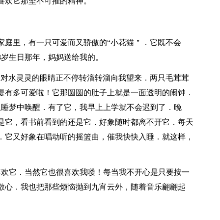
喜欢它那坚不可摧的精神。
家庭里，有一只可爱而又骄傲的“小花猫＂．它既不会
8岁生日那年，妈妈送给我的。
一对水灵灵的眼睛正不停转溜转溜向我望来．两只毛茸茸
提有多可爱啦！它那圆圆的肚子上就是一面透明的闹钟．
从睡梦中唤醒．有了它，我早上上学就不会迟到了．晚
是它，看书前看到的还是它．好象随时都离不开它．每天
．它又好象在唱动听的摇篮曲，催我快快入睡．就这样，
喜欢它．当然它也很喜欢我喽！每当我不开心是只要按一
散心．我也把那些烦恼抛到九宵云外，随着音乐翩翩起