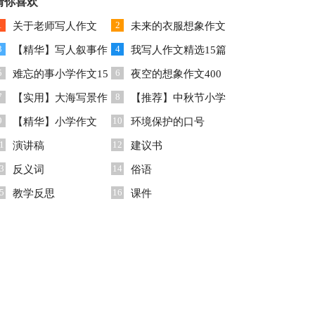
【热】
猜你喜欢
实习报告4篇
1
2
关于老师写人作文
未来的衣服想象作文
3
4
300字合集十篇
【精华】写人叙事作
(集锦15篇)
我写人作文精选15篇
5
6
文汇编9篇
难忘的事小学作文15
夜空的想象作文400
7
8
篇
【实用】大海写景作
字5篇
【推荐】中秋节小学
9
10
文锦集6篇
【精华】小学作文
生作文合集9篇
环境保护的口号
1
12
300字3篇
演讲稿
建议书
3
14
反义词
俗语
5
16
教学反思
课件