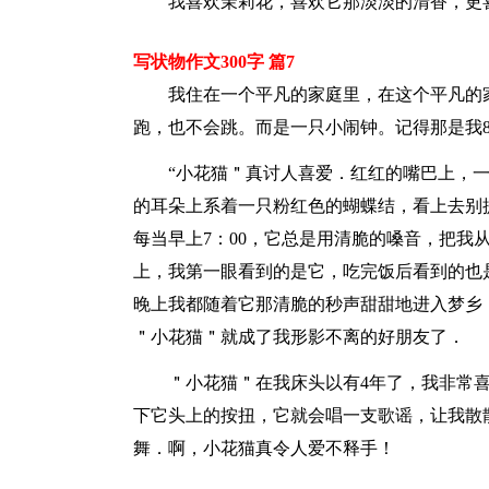
我喜欢茉莉花，喜欢它那淡淡的清香，更
写状物作文300字 篇7
我住在一个平凡的家庭里，在这个平凡的
跑，也不会跳。而是一只小闹钟。记得那是我
“小花猫＂真讨人喜爱．红红的嘴巴上，
的耳朵上系着一只粉红色的蝴蝶结，看上去别
每当早上7：00，它总是用清脆的嗓音，把我
上，我第一眼看到的是它，吃完饭后看到的也
晚上我都随着它那清脆的秒声甜甜地进入梦乡
＂小花猫＂就成了我形影不离的好朋友了．
＂小花猫＂在我床头以有4年了，我非常
下它头上的按扭，它就会唱一支歌谣，让我散
舞．啊，小花猫真令人爱不释手！