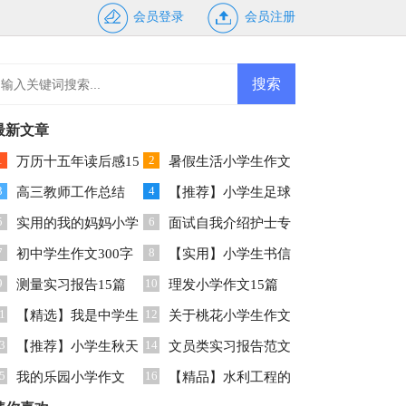
会员登录
会员注册
最新文章
1
2
万历十五年读后感15
暑假生活小学生作文
3
4
篇
高三教师工作总结
400字集锦7篇
【推荐】小学生足球
5
6
实用的我的妈妈小学
作文9篇
面试自我介绍护士专
7
8
生作文7篇
初中学生作文300字
业
【实用】小学生书信
9
10
集合九篇
测量实习报告15篇
作文三篇
理发小学作文15篇
1
12
【精选】我是中学生
关于桃花小学生作文
3
14
作文锦集八篇
【推荐】小学生秋天
300字集合7篇
文员类实习报告范文
5
16
作文三篇
我的乐园小学作文
集合7篇
【精品】水利工程的