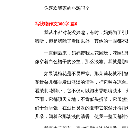
你喜欢我家的小鸡吗？
写状物作文300字 篇6
我从小都对花没兴趣，有时，妈妈为了引
我听，但是我除了看图以外，其他的一眼都不
一直到后来，妈妈带我去花园玩，花园里
像穿着白色裙子的公主，那么淡雅。我就是那
如果说梅花是不畏严寒。那茉莉花就不怕
花骨朵儿都会发出淡淡的清香，把它种在凉台
看茉莉花弱小，它不仅可以泡出香喷喷茶水，
下雨，它都顶天立地，不肯低头折节，它虽然
们十分坚强，在烈日炎炎的夏季它依然开得灿
几朵，闻着它那淡淡的清香，使我一整天都神