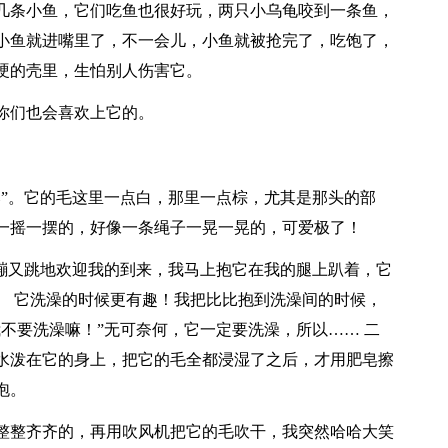
几条小鱼，它们吃鱼也很好玩，两只小乌龟咬到一条鱼，
小鱼就进嘴里了，不一会儿，小鱼就被抢完了，吃饱了，
硬的壳里，生怕别人伤害它。
你们也会喜欢上它的。
比”。它的毛这里一点白，那里一点棕，尤其是那头的部
一摇一摆的，好像一条绳子一晃一晃的，可爱极了！
又蹦又跳地欢迎我的到来，我马上抱它在我的腿上趴着，它
。 它洗澡的时候更有趣！我把比比抱到洗澡间的时候，
不要洗澡嘛！”无可奈何，它一定要洗澡，所以…… 二
水泼在它的身上，把它的毛全都浸湿了之后，才用肥皂擦
泡。
整整齐齐的，再用吹风机把它的毛吹干，我突然哈哈大笑