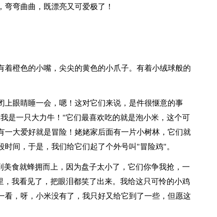
，弯弯曲曲，既漂亮又可爱极了！
有着橙色的小嘴，尖尖的黄色的小爪子。有着小绒球般的
闭上眼睛睡一会，嗯！这对它们来说，是件很惬意的事
"我是一只大力牛！"它们最喜欢吃的就是泡小米，这个可
有一大爱好就是冒险！姥姥家后面有一片小树林，它们就
段时间，于是，我们给它们起了个外号叫"冒险鸡"。
看到美食就蜂拥而上，因为盘子太小了，它们你争我抢，一
"里，我看见了，把眼泪都笑了出来。我给这只可怜的小鸡
一看，呀，小米没有了，我只好又给它到了一些，但愿这