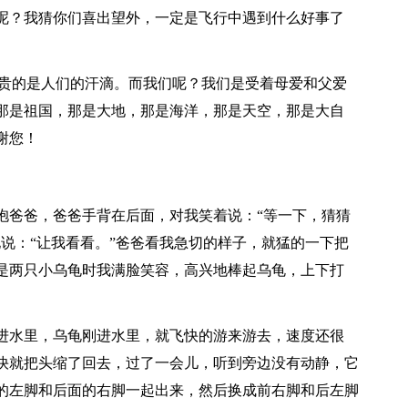
呢？我猜你们喜出望外，一定是飞行中遇到什么好事了
可贵的是人们的汗滴。而我们呢？我们是受着母爱和父爱
那是祖国，那是大地，那是海洋，那是天空，那是大自
谢您！
抱爸爸，爸爸手背在后面，对我笑着说：“等一下，猜猜
说：“让我看看。”爸爸看我急切的样子，就猛的一下把
是两只小乌龟时我满脸笑容，高兴地棒起乌龟，上下打
。
进水里，乌龟刚进水里，就飞快的游来游去，速度还很
快就把头缩了回去，过了一会儿，听到旁边没有动静，它
的左脚和后面的右脚一起出来，然后换成前右脚和后左脚