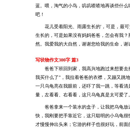
蓝。喂，淘气的小鸟，叽叽喳喳地再谈些什么
吧！
花儿受着阳光、雨露生长的'，可是，最
生长的，可是如果没有妈妈爸爸，怎会有我？
然。我爱我的大自然，谢谢您给我的生命，谢
写状物作文300字 篇3
爸爸下班回到家，我高兴地跑过来想要去
我买什么了”，我拉着爸爸的衣襟，又蹦又跳地
一只乌龟亮在我眼前，还吓了我一跳，等看清
量，左看看、右看看，这只乌龟真是太可爱了
爸爸拿来一个装水的盒子，让我把乌龟放
快，我刚要把手靠近它，这只聪明的小乌龟很
才慢慢伸出头来；它游的样子也很好玩，前面