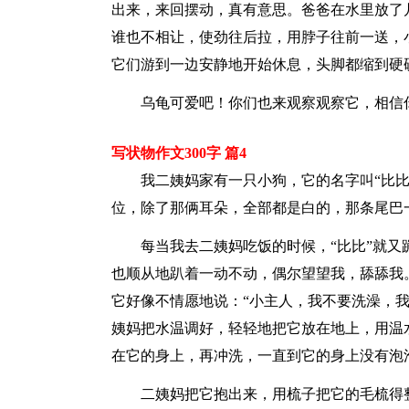
出来，来回摆动，真有意思。爸爸在水里放了
谁也不相让，使劲往后拉，用脖子往前一送，
它们游到一边安静地开始休息，头脚都缩到硬
乌龟可爱吧！你们也来观察观察它，相信
写状物作文300字 篇4
我二姨妈家有一只小狗，它的名字叫“比
位，除了那俩耳朵，全部都是白的，那条尾巴
每当我去二姨妈吃饭的时候，“比比”就
也顺从地趴着一动不动，偶尔望望我，舔舔我
它好像不情愿地说：“小主人，我不要洗澡，我
姨妈把水温调好，轻轻地把它放在地上，用温
在它的身上，再冲洗，一直到它的身上没有泡
二姨妈把它抱出来，用梳子把它的毛梳得