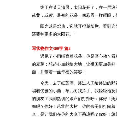
终于在某天清晨，太阳花开了，在一层滚
或黄，或紫。最初的花朵，像彩霞一样耀眼，
阳光越是炽热，它就开得越灿烂。看到这
还要种更多的太阳花。”
写状物作文300字 篇2
遇见了小雨哺育着花朵，你是否心动？看
的麦芽；想起心血献给大地，让祖国更加美好
面，并带着一丝幸福的笑容！
今天，去了红莲湖。路过人工给路边的野
唱着优雅的小曲，草儿向我挥手。我轻轻地抚
的朋友？我都热切的跟它们打招呼：你好！婀
舞吗？你好！茁壮的大树，你的孩子们打闹着
伞，是让我们在你的大伞下乘凉吗？你好！悠