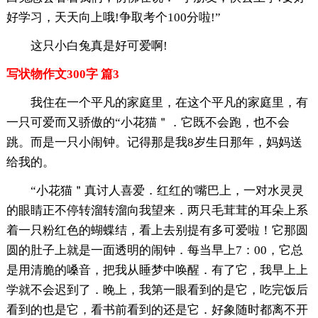
好学习，天天向上哦!争取考个100分啦!”
这只小白兔真是好可爱啊!
写状物作文300字 篇3
我住在一个平凡的家庭里，在这个平凡的家庭里，有
一只可爱而又骄傲的“小花猫＂．它既不会跑，也不会
跳。而是一只小闹钟。记得那是我8岁生日那年，妈妈送
给我的。
“小花猫＂真讨人喜爱．红红的'嘴巴上，一对水灵灵
的眼睛正不停转溜转溜向我望来．两只毛茸茸的耳朵上系
着一只粉红色的蝴蝶结，看上去别提有多可爱啦！它那圆
圆的肚子上就是一面透明的闹钟．每当早上7：00，它总
是用清脆的嗓音，把我从睡梦中唤醒．有了它，我早上上
学就不会迟到了．晚上，我第一眼看到的是它，吃完饭后
看到的也是它，看书前看到的还是它．好象随时都离不开