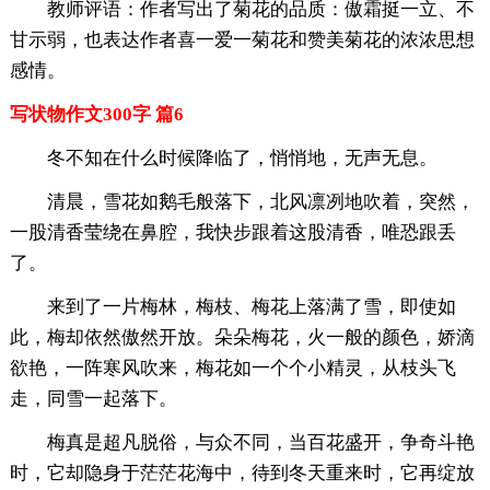
教师评语：作者写出了菊花的品质：傲霜挺一立、不
甘示弱，也表达作者喜一爱一菊花和赞美菊花的浓浓思想
感情。
写状物作文300字 篇6
冬不知在什么时候降临了，悄悄地，无声无息。
清晨，雪花如鹅毛般落下，北风凛冽地吹着，突然，
一股清香莹绕在鼻腔，我快步跟着这股清香，唯恐跟丢
了。
来到了一片梅林，梅枝、梅花上落满了雪，即使如
此，梅却依然傲然开放。朵朵梅花，火一般的颜色，娇滴
欲艳，一阵寒风吹来，梅花如一个个小精灵，从枝头飞
走，同雪一起落下。
梅真是超凡脱俗，与众不同，当百花盛开，争奇斗艳
时，它却隐身于茫茫花海中，待到冬天重来时，它再绽放