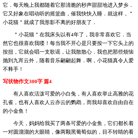
它．每天晚上我都随着它那清脆的秒声甜甜地进入梦乡．
它又好象在唱动听的摇篮曲，催我快快入睡．就这样，＂
小花猫＂就成了我形影不离的好朋友了．
＂小花猫＂在我床头以有4年了，我非常喜欢它．当
然它也很喜欢我喽！每当我不开心是只要按一下它头上的
按扭，它就会唱一支歌谣，让我散散心．我也把那些烦恼
抛到九宵云外，随着音乐翩翩起舞．啊，小花猫真令人爱
不释手！
写状物作文300字 篇4
有人喜欢活泼可爱的小白兔，有人喜欢举止高雅的花
孔雀，也有人喜欢人云亦云的鹦鹉，而我却喜欢自由自在
的小金鱼！
今天，妈妈给我买了两条可爱的小金鱼，它们都长着
一对圆溜溜的大眼睛，像两颗黑葡萄似的，目不转睛的看