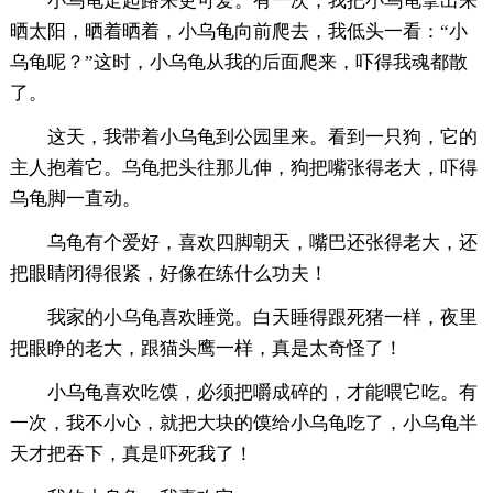
小乌龟走起路来更可爱。有一次，我把小乌龟拿出来
晒太阳，晒着晒着，小乌龟向前爬去，我低头一看：“小
乌龟呢？”这时，小乌龟从我的后面爬来，吓得我魂都散
了。
这天，我带着小乌龟到公园里来。看到一只狗，它的
主人抱着它。乌龟把头往那儿伸，狗把嘴张得老大，吓得
乌龟脚一直动。
乌龟有个爱好，喜欢四脚朝天，嘴巴还张得老大，还
把眼睛闭得很紧，好像在练什么功夫！
我家的小乌龟喜欢睡觉。白天睡得跟死猪一样，夜里
把眼睁的老大，跟猫头鹰一样，真是太奇怪了！
小乌龟喜欢吃馍，必须把嚼成碎的，才能喂它吃。有
一次，我不小心，就把大块的馍给小乌龟吃了，小乌龟半
天才把吞下，真是吓死我了！