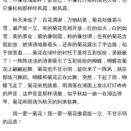
洁，不像玫瑰那样千姿百态，不像牡丹那样国色天香，但
它像松柏那样经风霜，耐风霜。
秋天来临了，百花凋谢，万物枯黄，菊花却傲霜斗
雪，威严挺一立。有的菊花竞相开放，红的似火，白的如
雪，黄的赛金，紫的像朝霞，粉的像丝绸；也有的菊花含
苞欲放，娇滴滴地垂着头；还有的菊花露出了半边脸，似
乎很害羞……菊花在绿叶的衬托下显得五彩缤纷，美丽极
了！一阵阵淡淡的清香吸引了五彩缤纷的蝴蝶，蝴蝶在菊
花上翩翩起舞。菊花也不甘示弱，趁吹来了一阵风，就在
那练习舞蹈。蝴蝶和菊花正在比舞。突然，下起了雨，蝴
蝶飞走了，菊花依然跳着。雨滴落在湖面上发出叮叮咚咚
的声音，这声音是那样清脆，似乎秋姑一娘一在湖边弹
琴。菊花和雨滴为秋天的到来歌舞。
我一爱一菊花！我一爱一菊花傲霜挺一立、不甘示弱
的品质！