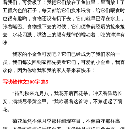
着我们，可爱极了！我把它们放在了鱼缸里，里面放上了
五颜六色的石子，每天都给它们换水喂食，给它们喂食时
也很有趣哟，食物还没有扔下去，它们就早已浮在水上，
张着嘴巴。食物投下去的时候，它们便争前恐后的抢来抢
去，水花四溅，嘴边上的腮有规律的蠕动着，吃的津津有
味。
我家的小金鱼可爱吧？它们已经成为了我们家的一
员，我们每次回到家都先要看它们，可爱的小金鱼，我喜
欢你，因为你给我和我的家人带来着快乐！
写状物作文300字 篇5
“待到秋来九月八，我花开后百花杀。冲天香阵透长
安，满城尽带黄金甲。”我吟诵着这首诗，不禁想起了菊
花。
菊花虽然不像月季那样绚现夺目，不像荷花那样高