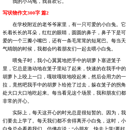
我的小乌龟，我喜欢它。
写状物作文300字 篇2
在学校附近的老爷爷家里，有一只可爱的小白兔。它
长着长长的耳朵，红红的眼睛，圆圆的鼻子，鼻子下是可
爱的一个三瓣小嘴巴，还有一条毛茸茸的短尾巴。每当天
气晴朗的时候，我都会约着朋友们一起去喂小白兔。
喂兔子时，我小心翼翼地把手中的胡萝卜塞进笼子
里，它总是激动地在笼子里站了起来，快速的在我手中的
胡萝卜上咬上一口，嘎吱嘎吱地咬起来，然后会用力的一
拉，竟然吧我手中的胡萝卜给抢了过去，躲在笼子的拐角
处大口大口地吃起来。每当看见这个场景，我和朋友们都
非常的开心。
实际上，每天这开心的时光总是很短暂的。因为，我
们要去上学了。每天我们都不舍得离开小白兔，这时，小
白兔总会看着我们，仿佛在说：“小朋友，快去上学!要好