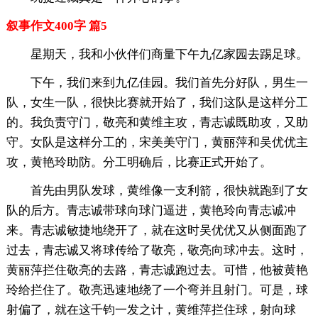
叙事作文400字 篇5
星期天，我和小伙伴们商量下午九亿家园去踢足球。
下午，我们来到九亿佳园。我们首先分好队，男生一
队，女生一队，很快比赛就开始了，我们这队是这样分工
的。我负责守门，敬亮和黄维主攻，青志诚既助攻，又助
守。女队是这样分工的，宋美美守门，黄丽萍和吴优优主
攻，黄艳玲助防。分工明确后，比赛正式开始了。
首先由男队发球，黄维像一支利箭，很快就跑到了女
队的后方。青志诚带球向球门逼进，黄艳玲向青志诚冲
来。青志诚敏捷地绕开了，就在这时吴优优又从侧面跑了
过去，青志诚又将球传给了敬亮，敬亮向球冲去。这时，
黄丽萍拦住敬亮的去路，青志诚跑过去。可惜，他被黄艳
玲给拦住了。敬亮迅速地绕了一个弯并且射门。可是，球
射偏了，就在这千钧一发之计，黄维萍拦住球，射向球