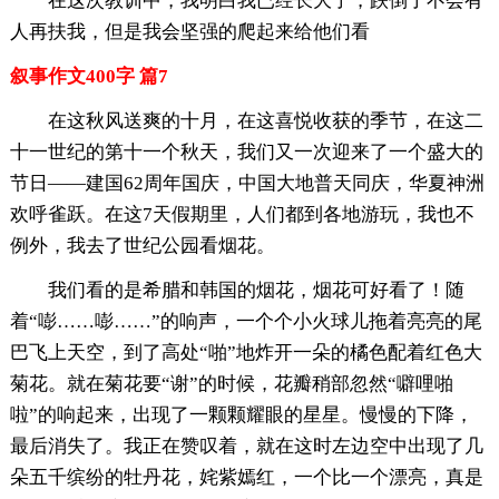
在这次教训中，我明白我已经长大了，跌倒了不会有
人再扶我，但是我会坚强的爬起来给他们看
叙事作文400字 篇7
在这秋风送爽的十月，在这喜悦收获的季节，在这二
十一世纪的第十一个秋天，我们又一次迎来了一个盛大的
节日——建国62周年国庆，中国大地普天同庆，华夏神洲
欢呼雀跃。在这7天假期里，人们都到各地游玩，我也不
例外，我去了世纪公园看烟花。
我们看的是希腊和韩国的烟花，烟花可好看了！随
着“嘭……嘭……”的响声，一个个小火球儿拖着亮亮的尾
巴飞上天空，到了高处“啪”地炸开一朵的橘色配着红色大
菊花。就在菊花要“谢”的时候，花瓣稍部忽然“噼哩啪
啦”的响起来，出现了一颗颗耀眼的星星。慢慢的下降，
最后消失了。我正在赞叹着，就在这时左边空中出现了几
朵五千缤纷的牡丹花，姹紫嫣红，一个比一个漂亮，真是