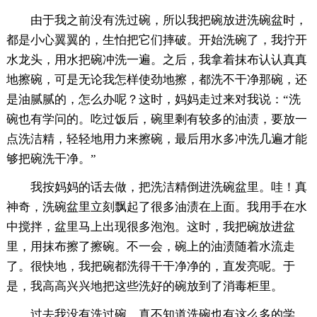
由于我之前没有洗过碗，所以我把碗放进洗碗盆时，
都是小心翼翼的，生怕把它们摔破。开始洗碗了，我拧开
水龙头，用水把碗冲洗一遍。之后，我拿着抹布认认真真
地擦碗，可是无论我怎样使劲地擦，都洗不干净那碗，还
是油腻腻的，怎么办呢？这时，妈妈走过来对我说：“洗
碗也有学问的。吃过饭后，碗里剩有较多的油渍，要放一
点洗洁精，轻轻地用力来擦碗，最后用水多冲洗几遍才能
够把碗洗干净。”
我按妈妈的话去做，把洗洁精倒进洗碗盆里。哇！真
神奇，洗碗盆里立刻飘起了很多油渍在上面。我用手在水
中搅拌，盆里马上出现很多泡泡。这时，我把碗放进盆
里，用抹布擦了擦碗。不一会，碗上的油渍随着水流走
了。很快地，我把碗都洗得干干净净的，直发亮呢。于
是，我高高兴兴地把这些洗好的碗放到了消毒柜里。
过去我没有洗过碗，真不知道洗碗也有这么多的学