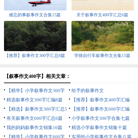
难忘的事叙事作文合集15篇
关于叙事作文400字汇总6篇
【推荐】叙事作文300字汇总8篇
学骑自行车叙事作文合集15篇
【叙事作文400字】相关文章：
【精华】小学叙事作文300字
给予的叙事作文
集锦6篇
精选叙事作文300字汇编8篇
【推荐】叙事作文400字汇编
【精选】叙事作文300字汇总5
九篇
【推荐】叙事作文600字汇编
篇
有关叙事作文600字汇总6篇
五篇
小学叙事作文300字合集七篇
我的妈妈叙事作文锦集10篇
精选小学叙事作文锦集十篇
【精华】小学叙事作文600字
实用的小学叙事作文合集八篇