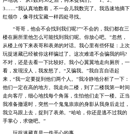
声地说：“从1数到50之后，再来捉我们。”“1、2、
3……”我认真地数着，不一会儿我数完了。我迅速地摘下
红领巾，像寻找宝藏一样四处寻找。
“哥哥，他会不会找到我们呢?”“不会的，我们都在三
楼在厕所里他怎么可能找到我们呢。你放心吧。”忽然，
从楼上传下来表哥和表弟的对话。我心里有些怀疑：上次
玩捉迷藏已经被你这样骗过了。这次难道不会骗我的吗?
不对，还是去看一下比较好。我小心翼翼地走向厕所，一
看，发现没人，我发怒了。“又骗我。”我自言自语起
来，“我一定要捉到他们两个人。”我冷静地分析了一下：
他们一定在高的地方。我走向二楼，到了二楼我第一时间
走向客厅，细心地找每个角落，生怕他们走下一楼。正当
我准备撤退时，突然一个鬼鬼祟祟的身影从我身后走过，
我立马跟上去，捉到了表弟。“哈哈，你还是逃不过我的
手掌心，求饶吧。”
玩捉迷藏真是一件开心的事。