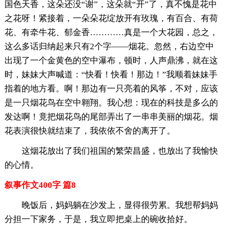
国色天香，这朵还没“谢”，这朵就“开”了，真不愧是花中
之花呀！紧接着，一朵朵花绽放开有玫瑰，有百合、有荷
花、有牵牛花、郁金香…………真是一个大花园，总之，
这么多话归纳起来只有2个字——烟花。忽然，右边空中
出现了一个金黄色的空中瀑布，顿时，人声鼎沸，就在这
时，妹妹大声喊道：“快看！快看！那边！”我顺着妹妹手
指着的地方看。啊！那边有一只亮着的风筝，不对，应该
是一只烟花鸟在空中翱翔。我心想：现在的科技是多么的
发达啊！竟把烟花鸟的尾部弄出了一串串美丽的烟花。烟
花表演很快就结束了，我依依不舍的离开了。
这烟花放出了我们祖国的繁荣昌盛，也放出了我愉快
的心情。
叙事作文400字 篇8
晚饭后，妈妈躺在沙发上，显得很劳累。我想帮妈妈
分担一下家务，于是，我立即把桌上的碗收拾好。