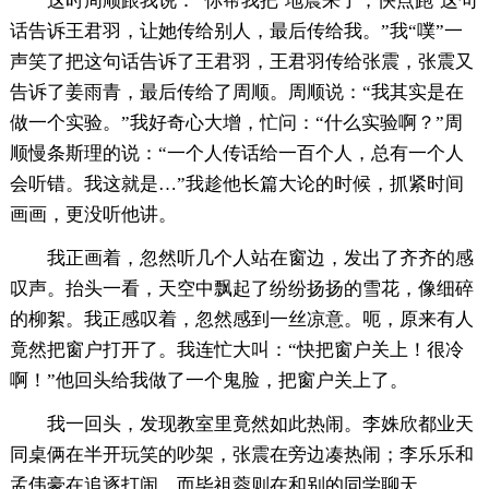
这时周顺跟我说：“你帮我把‘地震来了，快点跑’这句
话告诉王君羽，让她传给别人，最后传给我。”我“噗”一
声笑了把这句话告诉了王君羽，王君羽传给张震，张震又
告诉了姜雨青，最后传给了周顺。周顺说：“我其实是在
做一个实验。”我好奇心大增，忙问：“什么实验啊？”周
顺慢条斯理的说：“一个人传话给一百个人，总有一个人
会听错。我这就是…”我趁他长篇大论的时候，抓紧时间
画画，更没听他讲。
我正画着，忽然听几个人站在窗边，发出了齐齐的感
叹声。抬头一看，天空中飘起了纷纷扬扬的雪花，像细碎
的柳絮。我正感叹着，忽然感到一丝凉意。呃，原来有人
竟然把窗户打开了。我连忙大叫：“快把窗户关上！很冷
啊！”他回头给我做了一个鬼脸，把窗户关上了。
我一回头，发现教室里竟然如此热闹。李姝欣都业天
同桌俩在半开玩笑的吵架，张震在旁边凑热闹；李乐乐和
孟伟豪在追逐打闹，而毕祖蓉则在和别的同学聊天。