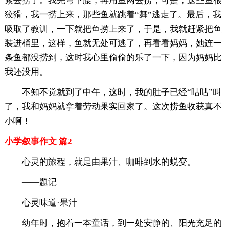
紧去捞了。我先弯下腰，再用鱼网去捞，可是，这些鱼很
狡猾，我一捞上来，那些鱼就跳着“舞”逃走了。最后，我
吸取了教训，一下就把鱼捞上来了，于是，我就赶紧把鱼
装进桶里，这样，鱼就无处可逃了，再看看妈妈，她连一
条鱼都没捞到，这时我心里偷偷的乐了一下，因为妈妈比
我还没用。
不知不觉就到了中午，这时，我的肚子已经“咕咕”叫
了，我和妈妈就拿着劳动果实回家了。这次捞鱼收获真不
小啊！
小学叙事作文 篇2
心灵的旅程，就是由果汁、咖啡到水的蜕变。
——题记
心灵味道·果汁
幼年时，抱着一本童话，到一处安静的、阳光充足的