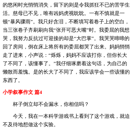
的悠闲时光悄悄消失，留下的则是令我抓狂不已的苦学生
活。慈母已不见，唯有凶妈虎视眈眈。一有不慎就是一
顿“暴风骤雨”。我只好含泪，不断填写着卷子上的空白，
当三张卷子齐刷刷向我“张开可恶大嘴”时。我委屈的我想
哭，我努力反抗过可迎接的却是“大巴掌”。我哭哭啼啼的
回了房间，倒在床上将所有的委屈都哭了出来。妈妈悄悄
走了进来，小声说：“烁烁，妈妈不应该打你，但你长大
了不同了，该懂事了。”我仔细琢磨着这句话，为自己的
懒散而羞愧。是的长大了不同了，我应该学会一些该懂的
东西了。
小学叙事作文 篇4
杯子倒立却不会漏水，你相信吗？
今天，我在一本科学游戏书上看到了这个游戏，就迫
不及待地想做这个实验。