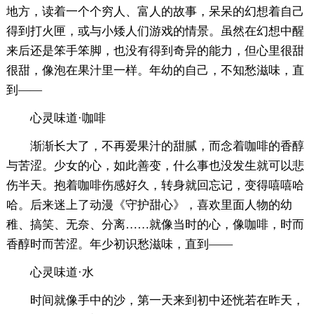
地方，读着一个个穷人、富人的故事，呆呆的幻想着自己
得到打火匣，或与小矮人们游戏的情景。虽然在幻想中醒
来后还是笨手笨脚，也没有得到奇异的能力，但心里很甜
很甜，像泡在果汁里一样。年幼的自己，不知愁滋味，直
到——
心灵味道·咖啡
渐渐长大了，不再爱果汁的甜腻，而念着咖啡的香醇
与苦涩。少女的心，如此善变，什么事也没发生就可以悲
伤半天。抱着咖啡伤感好久，转身就回忘记，变得嘻嘻哈
哈。后来迷上了动漫《守护甜心》，喜欢里面人物的幼
稚、搞笑、无奈、分离……就像当时的心，像咖啡，时而
香醇时而苦涩。年少初识愁滋味，直到——
心灵味道·水
时间就像手中的沙，第一天来到初中还恍若在昨天，