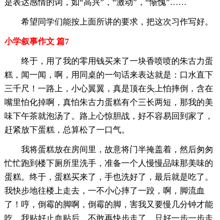
是表达感情的词，如“高兴”，“激动”，“惭愧”……
希望同学们能按上面所讲的要求，把这次习作写好。
小学叙事作文 篇7
终于，用了我的零用钱买来了一块香喷喷的朱古力蛋
糕，闻一闻，啊，用同桌的一句话来表达就是：口水直下
三千尺！一路上，小心翼翼，真是顶在头上怕摔倒，含在
嘴里怕化掉啊，真怕朱古力蛋糕有个三长两短，那我的美
味下午茶就泡汤了。路上心惊胆战，好不容易回到家了，
赶紧放下蛋糕，总算松了一口气。
我将蛋糕放在房间里，故意将门半掩盖着，然后匆匆
忙忙跑到楼下厕所里洗手，准备一个人慢慢品味那美味的
蛋糕。终于，蛋糕买来了，手也洗好了，最后就是吃了。
我快步地往楼上走去，一不小心摔了一跤，啊，脚流血
了！哼，倒霉的脚啊，倒霉的脚，害我又要慢几分钟才能
吃。我贴好止血贴后，不敢再快步走了，只好一步一步走