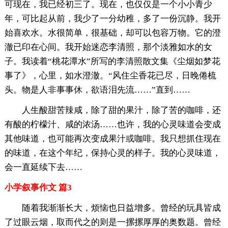
可现在，我已经初三了。现在，也仅仅是一个小小青少
年，可比起从前，我少了一分幼稚，多了一份沉静。我开
始喜欢水。水很简单，很基础，却可以包容万物。它的澄
澈已印在心间。我开始迷恋李清照，那个淡雅如水的女
子。我读着“桃花潭水”所写的李清照散文集《尘烟如梦花
事了》，心里，如水澄澈。“风住尘香花已尽，日晚倦梳
头。物是人非事事休，欲语泪先流……”直到……
人生酸甜苦辣咸，除了甜的果汁，除了苦的咖啡，还
有酸的柠檬汁、咸的浓汤……也许，我的心灵味道会变成
其他味道，也可能再次变成果汁或咖啡。我只想抓住现在
的味道，在这个年纪，保持心灵的样子。我的心灵味道，
会一直延续下去……
小学叙事作文 篇3
随着我渐渐长大，烦恼也日益增多。曾经的玩具皆成
了过眼云烟，取而代之的则是一摞摞厚厚的奥数题。曾经