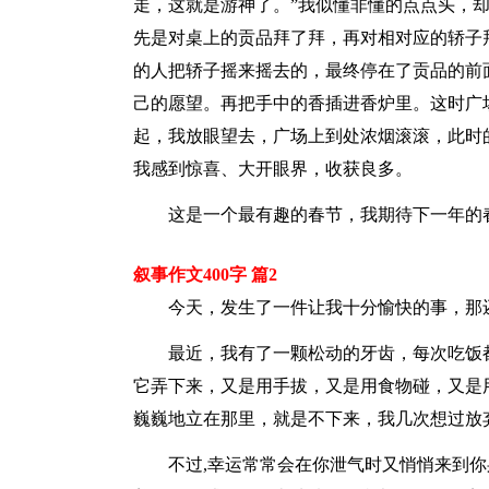
走，这就是游神了。”我似懂非懂的点点头，
先是对桌上的贡品拜了拜，再对相对应的轿子
的人把轿子摇来摇去的，最终停在了贡品的前
己的愿望。再把手中的香插进香炉里。这时广
起，我放眼望去，广场上到处浓烟滚滚，此时
我感到惊喜、大开眼界，收获良多。
这是一个最有趣的春节，我期待下一年的
叙事作文400字 篇2
今天，发生了一件让我十分愉快的事，那
最近，我有了一颗松动的牙齿，每次吃饭
它弄下来，又是用手拔，又是用食物碰，又是
巍巍地立在那里，就是不下来，我几次想过放
不过,幸运常常会在你泄气时又悄悄来到