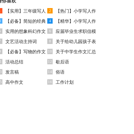
猜你喜欢
1
2
【实用】三年级写人
【热门】小学写人作
3
4
作文三篇
【必备】简短的经典
文600字锦集七篇
【精华】小学写人作
5
6
语录集合40句
实用的想象科幻作文
文300字集合五篇
应届毕业生求职信模
7
8
三篇
文艺活动主持词
板十篇
关于给幼儿园孩子表
9
10
【必备】写物的作文
扬信四篇
关于中学生作文汇总
1
12
6篇
活动总结
10篇
歇后语
3
14
发言稿
俗语
5
16
高中作文
工作计划