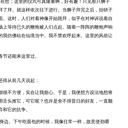
却在想；这里的仪式可真隆重啊，好有趣！只见那只狮子
拜了拜。就这样依次往下进行。当狮子拜完之后，抬轿子
面。这时，人们对着神像开始跪拜，似乎在对神诉说着自
场上等待已久的鞭炮被人们点起。随着一阵阵的鞭炮声响
的我仿佛站在仙境当中。我不禁欢呼起来。这里的风俗让
春节还能来这里过。
还得从前几天说起：
都很不方便，实在让我烦心。于是，我便想方设法地想将
用舌头推它，可它呢？也许是舍不得昔日的好友，一直颤
弃和它的抗争。
你身边。下午吃面包的时候，我像往常一样，故意使劲嚼