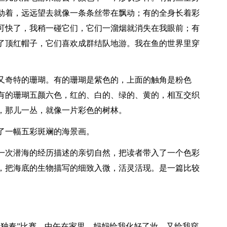
动着，远远望去就像一条条丝带在飘动；有的全身长着彩
可快了，我稍一碰它们，它们一溜烟就消失在我眼前；有
了顶红帽子，它们喜欢成群结队地游。我在鱼的世界里穿
又奇特的珊瑚。有的珊瑚是紫色的，上面的触角是粉色
有的珊瑚五颜六色，红的、白的、绿的、黄的，相互交织
，那儿一丛，就像一片彩色的树林。
了一幅五彩斑斓的海景画。
一次潜海的经历描述的亲切自然，把读者带入了一个色彩
，把海底的生物描写的细致入微，活灵活现。是一篇比较
、独奏”比赛。中午在家里，妈妈给我化好了妆，又给我穿