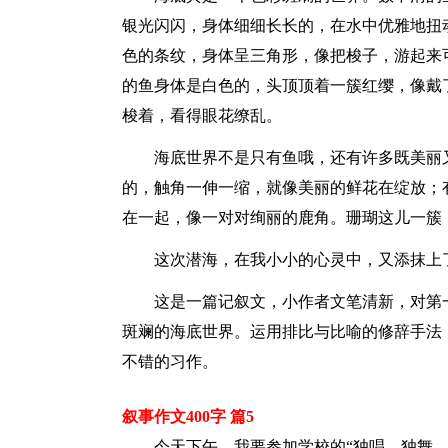
银光闪闪，身体细细长长的，在水中优雅地扭
色的条纹，身体呈三角形，像把梭子，游起来
的鱼身体是白色的，头顶顶着一簇红缨，像戴
梭着，看得眼花缭乱。
海底世界不是只有鱼哦，还有许多既美丽
的，触角一伸一缩，就像美丽的鲜花在绽放；
在一起，像一对对绚丽的鹿角。珊瑚这儿一簇
这次潜海，在我小小的心灵中，又添抹上
这是一篇记叙文，小作者文笔清新，对第
斑斓的海底世界。运用排比与比喻的修辞手法
不错的习作。
叙事作文400字 篇5
今天下午，我要参加学校的“独唱、独舞