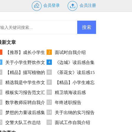
会员登录
会员注册
最新文章
1
2
【推荐】成长小学生
面试时自我介绍
3
4
作文400字集锦8篇
关于小学生野炊作文
《边城》读后感合集
5
6
4篇
【精品】描写植物的
15篇
《茶花女》读后感15
7
8
小学生作文300字3篇
精选我是中学生作文
篇
【精品】小学生难忘
9
10
锦集九篇
模板实习报告范文汇
作文4篇
精卫填海读后感
1
12
总10篇
数学教师应聘自我介
年终述职报告
3
14
绍
梦想的力量读后感集
关于出纳的实习报告
5
16
锦15篇
交警大队工作总结
模板汇总7篇
面试工作自我介绍