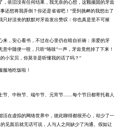
了，依旧没有任何结果，我无奈的心想，这颗顽固的牙齿
本事还想将我弄倒？你还是省省吧！”受到挑衅的我想出了
我只好沮丧的默默对牙齿发出赞叹：你也真是坚不可摧
心来，安心看书，不过在心里仍在暗自祈祷：亲爱的牙
无意中随便一咬，只听“咯吱”一声，牙齿竟然掉了下来！
爱的小宝贝，你莫非是听懂我的话了吗？”
服服地吃饭啦！
士节、中秋节、端午节、元宵节……每个节日都寄托着人
都活在虚拟的网络世界中，彼此聊得都很开心，却少了一
真的见面后就无话可说，人与人之间缺少了沟通。假如让