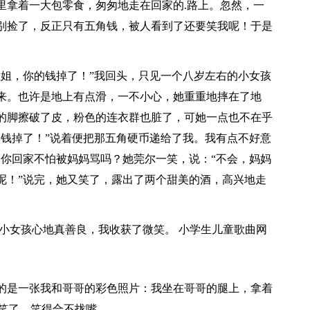
里拿着一大包零食，匆匆地走在回家的.路上。忽然，一
别捡了，反正只有五角钱，被人看到了还要笑我呢！于是
姐姐，你的钱掉了！”我回头，只见一个八岁左右的小女孩
来。也许是地上有点滑，一不小心，她重重地摔在了地
的脚擦破了皮，粉色的连衣群也脏了，可她一点也不在乎
的钱掉了！”说着便把那五角硬币递给了我。我有点不好意
，你回家不怕被妈妈骂吗？她莞尔一笑，说：“不会，妈妈
呢！”说完，她又笑了，露出了两个甜美的酒，高兴地走
小女孩心地真善良，我收获了微笑。 小学生儿童歌曲网
的是一张我和哥哥的彩色照片：我坐在哥哥的腿上，拿着
哥笑了，笑得合不拢嘴。