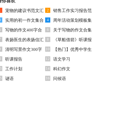
作文6篇
猜你喜欢
作文4篇
1
2
宠物的建议书范文汇
销售工作实习报告范
3
4
编七篇
实用的初一作文集合
文汇总五篇
周年活动策划模板集
5
6
6篇
写物的作文400字合
合四篇
关于写物的作文合集
7
8
集9篇
表扬医生的表扬信汇
8篇
《草船借箭》听课报
9
10
总6篇
清明写景作文300字
告
【热门】优秀中学生
1
12
集锦6篇
听课报告
作文汇总6篇
语文学习
3
14
工作计划
科幻作文
5
16
谜语
问候语