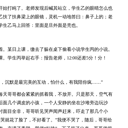
开始打盹了。老师发现后喊其站立，学生乙的眼晴怎么也
乙扶了扶鼻梁上的眼镜，灵机一动地答曰：鼻子上的；老
学生乙马上回答：里面是旦外面是壳也。
着。某日上课，缴去了躲在桌下偷看小说学生丙的小说。
。学生丙举起右手：报告老师，12:00还差5分！分！
动，沉默是最完美的互动，怕什么，有我陪你疯……”
每天哥哥都会紧紧的抓着我，不放开。只是那天，空气有
后面几个调皮的小孩，一个人安静的坐在沙堆旁边玩沙
时面目全非，哥哥听见哭声闻声赶来，吓走了那几个小
再哭就花了脸了，不好看了。”我便不哭了，随后，哥哥给