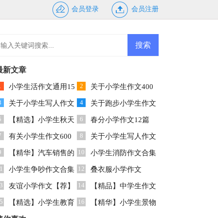
会员登录
会员注册
最新文章
1
2
小学生活作文通用15
关于小学生作文400
3
4
篇
关于小学生写人作文
字集合八篇
关于跑步小学生作文
5
6
300字集合9篇
【精选】小学生秋天
300字集合8篇
春分小学作文12篇
7
8
作文三篇
有关小学生作文600
关于小学生写人作文
9
10
字锦集9篇
【精华】汽车销售的
300字集合7篇
小学生消防作文合集
1
12
的实习报告3篇
小学生争吵作文合集
9篇
叠衣服小学作文
3
14
6篇
友谊小学作文【荐】
【精品】中学生作文
5
16
【精选】小学生教育
300字汇总8篇
【精华】小学生景物