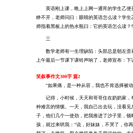
英语刚上课，晩上上网一通宵的学生乙便
睁不开，老师问曰：眼睛的英语怎么读？学生
师指着黑板上的热水瓶曰：它的英语怎么读？
三
数学老师有一生理缺陷：头部总是朝左歪
上午最后一节课下课铃声响了，老师宣布：下课
笑叙事作文300字 篇2
“如果痛，是一种从容，我也不肯选择被
记得，小时候，天天和哥哥住在奶奶家，
种难言的情愫。一天，我自己出去玩，没看见
子，他们几个一使劲，把我推进了沙子里，顿
孩，就过来哄我：“说，好妹妹，不哭了，你