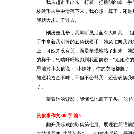
我从超市里出来，打着一把透明的伞，手
枚硬币从手中滑落下来，我心想：算了，还是
我就大步走了过去。
刚没走几步，我就听见后面有人叫我，“
手中拿着我刚掉的五角钱硬币，她急忙向我跑
上，可她并没有哭，而是坚强地站了起来，她
的样子，气喘吁吁地跑到我面前说：“姐姐你
思地对小女孩说：“小妹妹，你的衣服都脏了
知道我拾金不味，不但不会骂我，还会表扬我
了。
望着她的背影，我惭愧地底下了头。 这位
笑叙事作文300字 篇5
翻开我珍藏的影集第七页。展现在我眼前
大姑送我的“武器装备”——9.2式步兵枪，哥