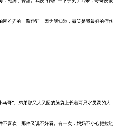
梅，充满了香甜。我便“扑哧”一下子笑了出来，哥哥便很
怕困难弄的一路狰狞，因为我知道，微笑是我最好的疗伤
。
小马哥”。弟弟那又大又圆的脑袋上长着两只水灵灵的大
件不喜欢，那件又说不好看。有一次，妈妈不小心把拉链