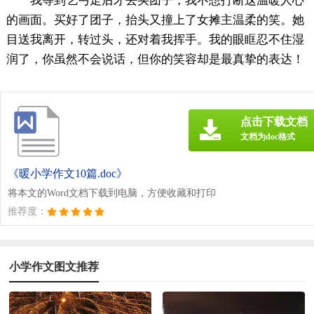
我等到乞丐走后才去买团子，我不想打断这温暖人心
的画面。买好了团子，抬头又撞上了女摊主温柔的笑。她
目送我离开，转过头，还对着我挥手。我的眼眶忍不住湿
润了，你虽然不会说话，但你的笑容却是最真挚的表达！
点击下载文档
文档为doc格式
《暖小学作文10篇.doc》
将本文的Word文档下载到电脑，方便收藏和打印
推荐度：
小学作文图文推荐