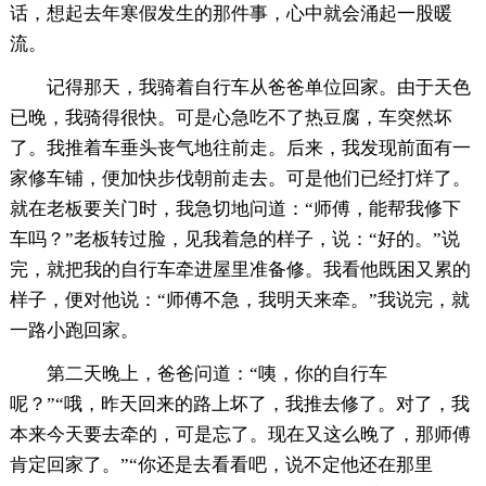
话，想起去年寒假发生的那件事，心中就会涌起一股暖
流。
记得那天，我骑着自行车从爸爸单位回家。由于天色
已晚，我骑得很快。可是心急吃不了热豆腐，车突然坏
了。我推着车垂头丧气地往前走。后来，我发现前面有一
家修车铺，便加快步伐朝前走去。可是他们已经打烊了。
就在老板要关门时，我急切地问道：“师傅，能帮我修下
车吗？”老板转过脸，见我着急的样子，说：“好的。”说
完，就把我的自行车牵进屋里准备修。我看他既困又累的
样子，便对他说：“师傅不急，我明天来牵。”我说完，就
一路小跑回家。
第二天晚上，爸爸问道：“咦，你的自行车
呢？”“哦，昨天回来的路上坏了，我推去修了。对了，我
本来今天要去牵的，可是忘了。现在又这么晚了，那师傅
肯定回家了。”“你还是去看看吧，说不定他还在那里