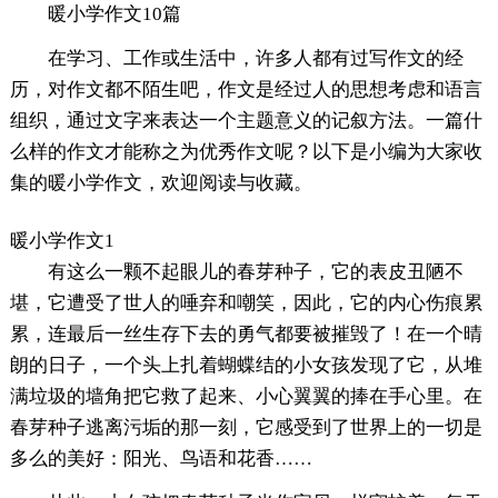
暖小学作文10篇
在学习、工作或生活中，许多人都有过写作文的经
历，对作文都不陌生吧，作文是经过人的思想考虑和语言
组织，通过文字来表达一个主题意义的记叙方法。一篇什
么样的作文才能称之为优秀作文呢？以下是小编为大家收
集的暖小学作文，欢迎阅读与收藏。
暖小学作文1
有这么一颗不起眼儿的春芽种子，它的表皮丑陋不
堪，它遭受了世人的唾弃和嘲笑，因此，它的内心伤痕累
累，连最后一丝生存下去的勇气都要被摧毁了！在一个晴
朗的日子，一个头上扎着蝴蝶结的小女孩发现了它，从堆
满垃圾的墙角把它救了起来、小心翼翼的捧在手心里。在
春芽种子逃离污垢的那一刻，它感受到了世界上的一切是
多么的美好：阳光、鸟语和花香……