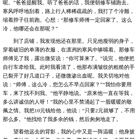
呢。”爸爸提醒我。听了爸爸的话，我便朝修车铺跑去。
寒风呼呼地刮着，路上行人稀稀疏疏的，我打了个冷颤，
缩着脖子往前跑。心想：“那修车师傅一定回家了。这么
冷，他哪还会在那呢？”
到了店铺，我发现他还在那里。只见他瘦弱的身子，
穿着破旧的单薄的衣服，在凛冽的寒风中哆嗦着。那修车
师傅见了我，露出微笑说：“你可算来了。”说完，他便把
自行车牵给我。此时我看清了，他那布满皱纹的粗糙的手
已裂开了好几道口子，还微微渗出血呢。我关切地对他
说：“师傅，这么冷，您怎么不早点回家？”“我怕你要用
车，来了找不到我。”他平静地说。“原来他一直在等我，
多么讲诚信的人呀！”我的心里不禁涌起了一股暖暖的敬
佩之情。我把10元钱给他，他说：“只要2元就够了，不用
那么多。”他找给了我多余的钱，然后匆匆地走了。
望着他远去的背影，我的心中又是一阵温暖：他身披