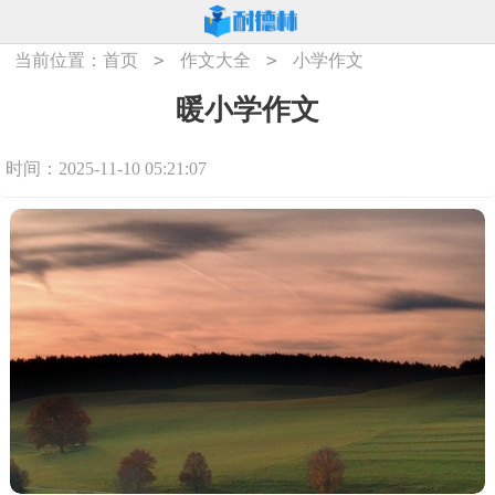
>
>
当前位置：
首页
作文大全
小学作文
暖小学作文
时间：2025-11-10 05:21:07