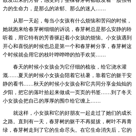
散发出来的芳香，感受到了整棵春芽树都散发着一股强有
力的生命力，是那么的浓郁、那么的迷人……
从那一天起，每当小女孩有什么烦恼和苦闷的时候，
她就跑来给春芽树细细的诉说，春芽树总是那么安静的聆
听着，用它特有的芳香驱赶着小女孩的烦恼。小女孩遇到
开心和喜悦的时候也总是第一个和春芽树分享，春芽树这
个时候就会用它的枝叶哗哗哗的拍手欢笑……
春天的时候小女孩会为它仔细的梳妆，给它浇水灌
溉……夏天的时候小女孩会陪着它祛暑，靠着它的躯干安
静的看书……秋天的时候小女孩会和它共同分享金灿灿的
夕阳，把它的落叶拾起来做成一页页的书签……到了冬天
小女孩会把自己的厚厚的围巾给它缠上……
就这样，小女孩和它的好朋友一起走过了她们的成长
之路。直到有一天，春芽树的躯干不再挺拔，树叶不再青
绿，春芽树走到了它的生命尽头。在它生命消失后，它的