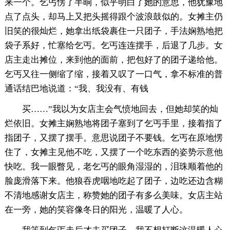
来一个。乞丐愣了半晌，似乎明白了她的意思，他犹豫地
点了点头，却马上又把头摇得跟个波浪鼓似的。女摊主仍
旧笑的很灿烂，她拿出纸袋裹住一只团子，手法娴熟地把
袋子系好，忙塞给乞丐。乞丐连连摆手，后退了几步。女
店主走出摊位，来到他的面前，把包好了的团子递给他。
乞丐又往一侧缩了缩，接着又叹了一口气，拿不标准的普
通话结巴地说道：“我、我没有、有钱
买……”我以为女店主会气愤地回去，但她却笑的灿
烂依旧。女摊主娴熟地将团子塞到了乞丐手里，接着指了
指团子，又摆了摆手。意思说团子不要钱。乞丐在原地愣
住了，女摊主见他不吃，又摆了一个吃东西的姿势示意他
快吃。我一眼瞥见，老乞丐的眼角湿湿的，泪珠顺着他的
脸庞滑落下来。他狼吞虎咽地吃起了团子，边吃还边含糊
不清地感谢女店主，称赞她的团子有多么美味。女店主站
在一旁，她的笑容像冬日的阳光，温暖了人心。