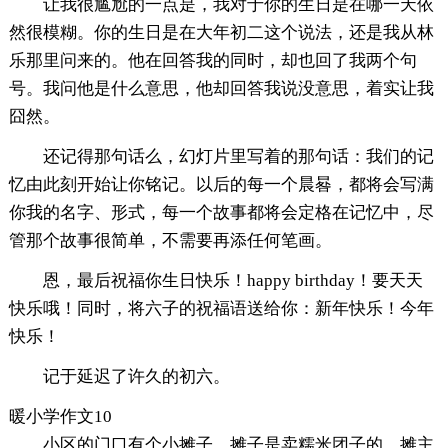
让我很尴尬的一点是，我对于你的生日是在哪一天依
然很模糊。你的生日是在大年初二这个说法，还是我从林
乐那里问来的。他在回答我的同时，却也回了我两个句
号。我问他是什么意思，他却回答我说没意思，着实让我
囧然。
还记得那句话么，幻灯片里写着的那句话：我们的记
忆由此刻开始让你铭记。以后的每一个晨晷，都将会写满
你我的名字、形式，每一个故事都将会定格在记忆中，尽
管那个故事很简单，不需要再添任何笔画。
恩，最后祝福你生日快乐！happy birthday！要天天
快乐哦！同时，将六子的祝福语送给你：新年快乐！今年
快乐！
记于延迟了许久的初六。
暖小学作文10
小区的门口有个小摊子，摊子是卖糯米团子的，摊主