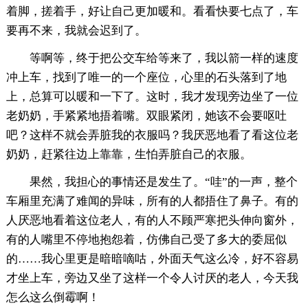
着脚，搓着手，好让自己更加暖和。看看快要七点了，车
要再不来，我就会迟到了。
等啊等，终于把公交车给等来了，我以箭一样的速度
冲上车，找到了唯一的一个座位，心里的石头落到了地
上，总算可以暖和一下了。这时，我才发现旁边坐了一位
老奶奶，手紧紧地捂着嘴。双眼紧闭，她该不会要呕吐
吧？这样不就会弄脏我的衣服吗？我厌恶地看了看这位老
奶奶，赶紧往边上靠靠，生怕弄脏自己的衣服。
果然，我担心的事情还是发生了。“哇”的一声，整个
车厢里充满了难闻的异味，所有的人都捂住了鼻子。有的
人厌恶地看着这位老人，有的人不顾严寒把头伸向窗外，
有的人嘴里不停地抱怨着，仿佛自己受了多大的委屈似
的……我心里更是暗暗嘀咕，外面天气这么冷，好不容易
才坐上车，旁边又坐了这样一个令人讨厌的老人，今天我
怎么这么倒霉啊！