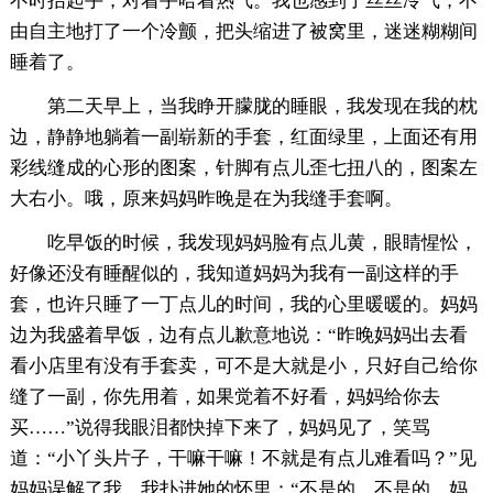
不时抬起手，对着手哈着热气。我也感到了丝丝冷气，不
由自主地打了一个冷颤，把头缩进了被窝里，迷迷糊糊间
睡着了。
第二天早上，当我睁开朦胧的睡眼，我发现在我的枕
边，静静地躺着一副崭新的手套，红面绿里，上面还有用
彩线缝成的心形的图案，针脚有点儿歪七扭八的，图案左
大右小。哦，原来妈妈昨晚是在为我缝手套啊。
吃早饭的时候，我发现妈妈脸有点儿黄，眼睛惺忪，
好像还没有睡醒似的，我知道妈妈为我有一副这样的手
套，也许只睡了一丁点儿的时间，我的心里暖暖的。妈妈
边为我盛着早饭，边有点儿歉意地说：“昨晚妈妈出去看
看小店里有没有手套卖，可不是大就是小，只好自己给你
缝了一副，你先用着，如果觉着不好看，妈妈给你去
买……”说得我眼泪都快掉下来了，妈妈见了，笑骂
道：“小丫头片子，干嘛干嘛！不就是有点儿难看吗？”见
妈妈误解了我，我扑进她的怀里：“不是的，不是的，妈