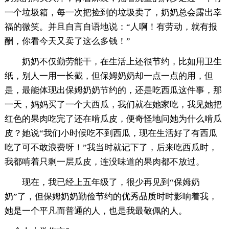
一个垃圾箱，每一次把捡到的垃圾卖了，奶奶总会露出幸
福的微笑。并且自言自语地说：“人啊！有劳动，就有报
酬，你看今天又卖了这么多钱！”
奶奶不仅勤劳能干，在生活上还很节约，比如用卫生
纸，别人一用一长截，但保姆奶奶却一点一点的用，但
是，最能体现出保姆奶奶节约的，还是吃西瓜这件事，那
一天，妈妈买了一个大西瓜，我们就在她家吃，我见她把
红色的果肉吃完了还在啃瓜皮，便奇怪地问她为什么啃瓜
皮？她说“我们小时候吃不到西瓜，现在生活好了有西瓜
吃了可不敢浪费呀！”我当时就记下了，后来吃西瓜时，
我都啃着只剩一层瓜皮，连没味道的果肉都不放过。
现在，我已经上五年级了，很少再见到“保姆奶
奶”了，但保姆奶奶勤俭节约的优秀品质时时影响着我，
她是一个平凡而普通的人，也是我最敬佩的人。