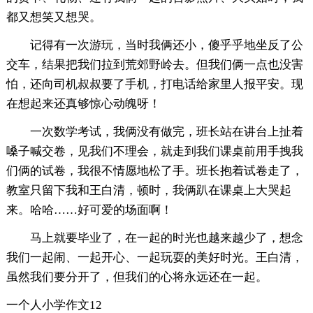
都又想笑又想哭。
记得有一次游玩，当时我俩还小，傻乎乎地坐反了公
交车，结果把我们拉到荒郊野岭去。但我们俩一点也没害
怕，还向司机叔叔要了手机，打电话给家里人报平安。现
在想起来还真够惊心动魄呀！
一次数学考试，我俩没有做完，班长站在讲台上扯着
嗓子喊交卷，见我们不理会，就走到我们课桌前用手拽我
们俩的试卷，我很不情愿地松了手。班长抱着试卷走了，
教室只留下我和王白清，顿时，我俩趴在课桌上大哭起
来。哈哈……好可爱的场面啊！
马上就要毕业了，在一起的时光也越来越少了，想念
我们一起闹、一起开心、一起玩耍的美好时光。王白清，
虽然我们要分开了，但我们的心将永远还在一起。
一个人小学作文12