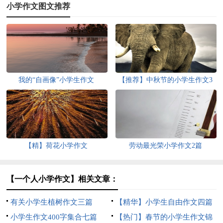
小学作文图文推荐
我的“自画像”小学生作文
【推荐】中秋节的小学生作文3
篇
【精】荷花小学作文
劳动最光荣小学作文2篇
【一个人小学作文】相关文章：
有关小学生植树作文三篇
【精华】小学生自由作文四篇
小学生作文400字集合七篇
【热门】春节的小学生作文锦