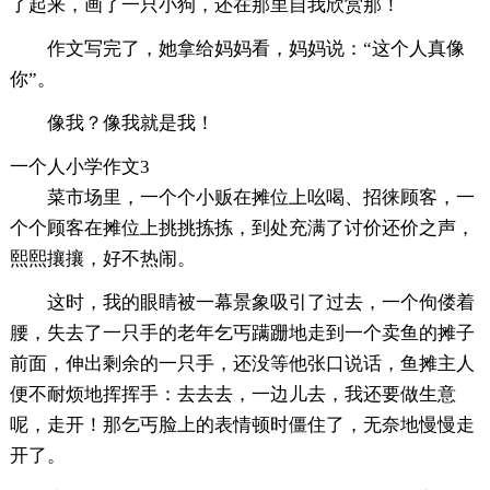
了起来，画了一只小狗，还在那里自我欣赏那！
作文写完了，她拿给妈妈看，妈妈说：“这个人真像
你”。
像我？像我就是我！
一个人小学作文3
菜市场里，一个个小贩在摊位上吆喝、招徕顾客，一
个个顾客在摊位上挑挑拣拣，到处充满了讨价还价之声，
熙熙攘攘，好不热闹。
这时，我的眼睛被一幕景象吸引了过去，一个佝偻着
腰，失去了一只手的老年乞丐蹒跚地走到一个卖鱼的摊子
前面，伸出剩余的一只手，还没等他张口说话，鱼摊主人
便不耐烦地挥挥手：去去去，一边儿去，我还要做生意
呢，走开！那乞丐脸上的表情顿时僵住了，无奈地慢慢走
开了。