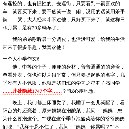
有遥控的，也有惯性的。去逛街，只要看到一辆喜欢的
车，就要买下来，要不然就一说二闹，没用的话就用杀手
锏——哭，大人经常斗不过他，只好买下来了。就这样日
积月累，足有20多辆车了。
我的弟弟彭昕晨十分调皮，也活泼可爱，给我的生活
带来了很多乐趣，我喜欢他！
一个人小学作文6
他，中等的个子，瘦瘦的身材，普普通通的的穿着，
单看外表，你也许以为很平常，但只要提起他的名字，几
乎没有人不佩服，他就是我们班的学习之星罗子杰同学
……此处隐藏1747个字……
？”我心疼地想。
晚上，我们都上床睡觉了。我睡了一会儿就醒了，看
阳台的灯还亮着，原来妈妈在泡酸菜，我问：“妈妈，您
为什么要泡这个。”“现在这个季节泡酸菜给你的爷爷奶奶
们吃。”我终于忍不住了，我问：“妈妈，你累吗？”“不