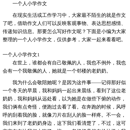
一个人小学作文
在现实生活或工作学习中，大家最不陌生的就是作文
了吧，借助作文人们可以反映客观事物、表达思想感情、
传递知识信息。那要怎么写好作文呢？下面是小编为大家
整理的一个人小学作文，仅供参考，大家一起来看看吧。
一个人小学作文1
在世上，谁都会有自己敬佩的人，我也不例外，我也
会有一个我敬佩的人，她就是一个邻楼的老奶奶。
我为什么会敬陪她呢？是因为这件事——记得那好似
一个冬天的早晨，我和妈妈一起出来晨练，看到了这位老
奶奶，我和妈妈从远处看，以为她是在做些下俯的动作，
我们俩有点奇怪，便跑过去看了看。在奔跑的时候，风呼
呼的刮着我的脸，就像刀片在刮人的脸一样疼。不一会，
我们来到了老奶奶身边，这下我们看清楚了，不过，这可