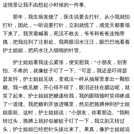
这情景让我不由想起小时候的一件事。
那年，我生病发烧了，医生说要去打针。从小我就怕
打针，因此，一听说要打针，立刻就慌了，感觉天都要塌
下来了。我哭着喊着，死活不敢去，爷爷和爸爸连拖带
拽，把我拉到了注射处。我两眼泪水汪汪，眼巴巴地看着
护士姐姐，把药水注入细细的针管。
护士姐姐看我这么紧张，便安慰我：“小朋友，别害
怕。不疼的，就像蚊子叮了一下。”可是，我还是吓得瑟
瑟发抖，护士姐姐见状，变戏法一样从抽屉里拿出一颗软
糖。我一瞧见糖，开心得不得了，眼泪还挂在腮边呢，就
笑了起来。护士姐姐把糖递给我，我的眼睛顿时笑得眯成
了一道缝。我把糖剥开放进嘴里，然后把胳膊伸到护士姐
姐面前。这时，护士姐姐说：“小朋友，你看那边。”我刚
转过头，胳膊上就好似被蚊子叮了一下，我立刻又转过
头，护士姐姐已经把针头拔出来了。果真，像护士姐姐说