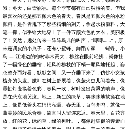
春天，万物复苏；夏天，骄阳似火；秋天，硕果累
累；冬天，白雪皑皑。每个季节都有自己独特的美。但我
最喜欢的还是那五颜六色的春天。春风是五颜六色的水粉
颜料，是作者甩下了那些精细的刻刀，拿起水粉颜料，大
笔一挥，似乎给大地穿上了一件五颜六色的大衣，美丽极
了！突然，远处传来一阵阵鸟儿的叫声，“唧唧.......”，原
来是调皮的小燕子，还有小蜜蜂、舞蹈专家——蝴蝶、小
鸟.......江滩边的柳树非常高大，柳丝在眼前轻拂，就像挂
了一幅绿色的垂帘，轻风将柳枝的下梢一顺风地托起，姿
态整齐而好看，默默之间，又一齐垂下来了，仿佛小女孩
梳齐的头发。嫩叶在树上舒展着，像萤火虫儿闪着光，像
霓虹灯变换着色彩，春风一吹，树叶发出萧飒的响声，像
是在悲哀地哭泣。地上，新生的绿草，笑眯眯地软瘫在地
上，像是低着头在绵绵私语。春天里，百鸟齐鸣，就像一
曲美妙的民乐合奏，简直叫人留连忘返。春天里，百花齐
放，红的花，绿的草，绿的树叶。，都像赶集似的奔聚而