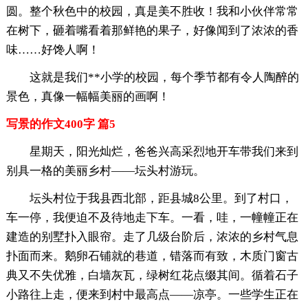
圆。整个秋色中的校园，真是美不胜收！我和小伙伴常常
在树下，砸着嘴看着那鲜艳的果子，好像闻到了浓浓的香
味……好馋人啊！
这就是我们**小学的校园，每个季节都有令人陶醉的
景色，真像一幅幅美丽的画啊！
写景的作文400字 篇5
星期天，阳光灿烂，爸爸兴高采烈地开车带我们来到
别具一格的美丽乡村——坛头村游玩。
坛头村位于我县西北部，距县城8公里。到了村口，
车一停，我便迫不及待地走下车。一看，哇，一幢幢正在
建造的别墅扑入眼帘。走了几级台阶后，浓浓的乡村气息
扑面而来。鹅卵石铺就的巷道，错落而有致，木质门窗古
典又不失优雅，白墙灰瓦，绿树红花点缀其间。循着石子
小路往上走，便来到村中最高点——凉亭。一些学生正在