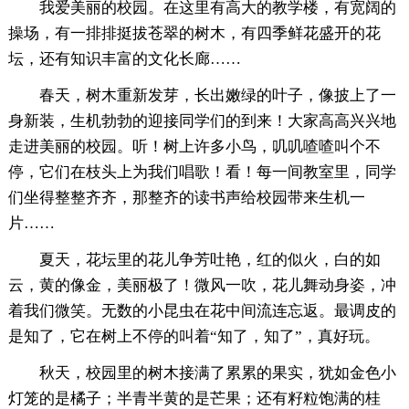
我爱美丽的校园。在这里有高大的教学楼，有宽阔的
操场，有一排排挺拔苍翠的树木，有四季鲜花盛开的花
坛，还有知识丰富的文化长廊……
春天，树木重新发芽，长出嫩绿的叶子，像披上了一
身新装，生机勃勃的迎接同学们的到来！大家高高兴兴地
走进美丽的校园。听！树上许多小鸟，叽叽喳喳叫个不
停，它们在枝头上为我们唱歌！看！每一间教室里，同学
们坐得整整齐齐，那整齐的读书声给校园带来生机一
片……
夏天，花坛里的花儿争芳吐艳，红的似火，白的如
云，黄的像金，美丽极了！微风一吹，花儿舞动身姿，冲
着我们微笑。无数的小昆虫在花中间流连忘返。最调皮的
是知了，它在树上不停的叫着“知了，知了”，真好玩。
秋天，校园里的树木接满了累累的果实，犹如金色小
灯笼的是橘子；半青半黄的是芒果；还有籽粒饱满的桂