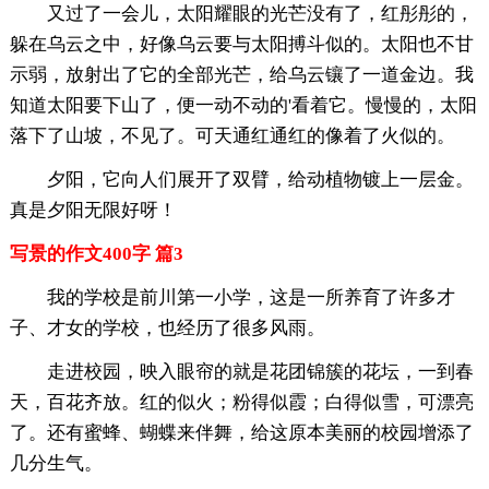
又过了一会儿，太阳耀眼的光芒没有了，红彤彤的，
躲在乌云之中，好像乌云要与太阳搏斗似的。太阳也不甘
示弱，放射出了它的全部光芒，给乌云镶了一道金边。我
知道太阳要下山了，便一动不动的'看着它。慢慢的，太阳
落下了山坡，不见了。可天通红通红的像着了火似的。
夕阳，它向人们展开了双臂，给动植物镀上一层金。
真是夕阳无限好呀！
写景的作文400字 篇3
我的学校是前川第一小学，这是一所养育了许多才
子、才女的学校，也经历了很多风雨。
走进校园，映入眼帘的就是花团锦簇的花坛，一到春
天，百花齐放。红的似火；粉得似霞；白得似雪，可漂亮
了。还有蜜蜂、蝴蝶来伴舞，给这原本美丽的校园增添了
几分生气。