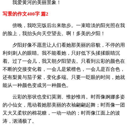
我爱黄河的美丽景象！
写景的作文400字 篇2
傍晚，我吃完饭后出来散步。一束暗淡的阳光照在我
的脸上，我抬头向天空望去。啊！多美的夕阳！
夕阳好像不愿意让人们看她那美丽的容貌，不停的用
利剑刺人的眼睛。我不能看她，只好低下头揉揉眼睛沉
着。过了一会儿，我又朝夕阳望去。只看到云彩的颜色在
不断的交接变化着，一会儿是紫檀色，一会儿是百合色，
还有梨黄与茄子紫，变化多端。只要一眨眼的时间，她就
能从一种颜色变成另一种颜色。
云彩的形状也变幻莫测、惟妙惟肖。时而像婀娜多姿
的小仙女，甩动着她那美丽的衣袖翩翩起舞；时而像一团
又大又柔软的棉花糖，一动一动的；时而像江面上的波
涛，汹涌极了。