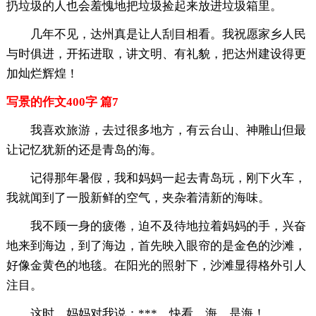
扔垃圾的人也会羞愧地把垃圾捡起来放进垃圾箱里。
几年不见，达州真是让人刮目相看。我祝愿家乡人民
与时俱进，开拓进取，讲文明、有礼貌，把达州建设得更
加灿烂辉煌！
写景的作文400字 篇7
我喜欢旅游，去过很多地方，有云台山、神雕山但最
让记忆犹新的还是青岛的海。
记得那年暑假，我和妈妈一起去青岛玩，刚下火车，
我就闻到了一股新鲜的空气，夹杂着清新的海味。
我不顾一身的疲倦，迫不及待地拉着妈妈的手，兴奋
地来到海边，到了海边，首先映入眼帘的是金色的沙滩，
好像金黄色的地毯。在阳光的照射下，沙滩显得格外引人
注目。
这时，妈妈对我说：***，快看，海，是海！