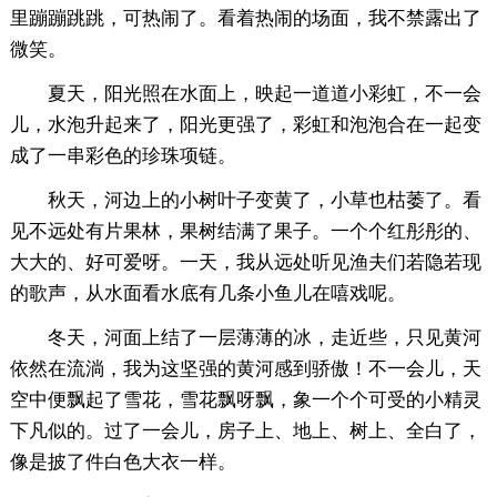
里蹦蹦跳跳，可热闹了。看着热闹的场面，我不禁露出了
微笑。
夏天，阳光照在水面上，映起一道道小彩虹，不一会
儿，水泡升起来了，阳光更强了，彩虹和泡泡合在一起变
成了一串彩色的珍珠项链。
秋天，河边上的小树叶子变黄了，小草也枯萎了。看
见不远处有片果林，果树结满了果子。一个个红彤彤的、
大大的、好可爱呀。一天，我从远处听见渔夫们若隐若现
的歌声，从水面看水底有几条小鱼儿在嘻戏呢。
冬天，河面上结了一层薄薄的冰，走近些，只见黄河
依然在流淌，我为这坚强的黄河感到骄傲！不一会儿，天
空中便飘起了雪花，雪花飘呀飘，象一个个可受的小精灵
下凡似的。过了一会儿，房子上、地上、树上、全白了，
像是披了件白色大衣一样。