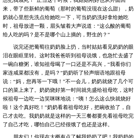
想把我饿死！”正当这个时候，我姑姑刚好也从外面回
来，带了些新鲜的葡萄（那时的葡萄没现在这么甜），奶
奶就心里想先洗点给她吃一下，可当奶奶洗好拿给她吃
时，祖母放进一颗，眉头皱着大声说道：“这么酸的葡萄
给人吃的吗？是不是哪个山上摘的，野生的？”
说完还把葡萄往奶奶脸上扔，当时姑姑看见奶奶的眼
泪在眼眶里转。这时我爸爸听到祖母说饿，也急忙去盛了
一碗白糖粥，谁知祖母喝了一口还是不高兴，“我看你们
家连咸菜都没有，是吗？”奶奶听了轻声细语地跟祖母
说：“妈，您再等一下哦！”不一会儿，奶奶就烧了几个可
口的菜上来了。奶奶烧好第一时间就先盛给祖母吃，这时
候祖母一边吃一边笑咪咪地说：“咦！怎么这么快就烧好
啦！这个真好吃！”奶奶看着祖母吃好，把碗收拾了，自
己才去吃。我奶奶就是这样的一天三餐都要先看祖母吃完
了自己才吃，哪怕自己已经很饿了也还是这样。
朋友们！你现在大概有点了解我奶奶了吧！我奶奶的