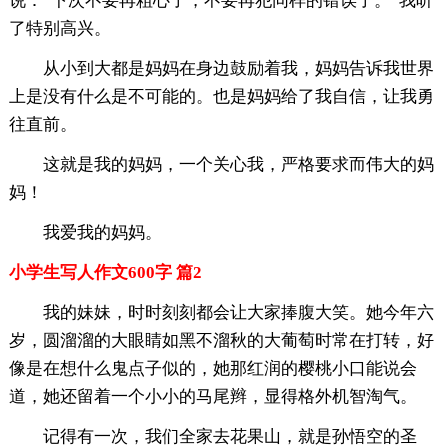
说：“下次不要再粗心了，不要再犯同样的错误了。”我听
了特别高兴。
从小到大都是妈妈在身边鼓励着我，妈妈告诉我世界
上是没有什么是不可能的。也是妈妈给了我自信，让我勇
往直前。
这就是我的妈妈，一个关心我，严格要求而伟大的妈
妈！
我爱我的妈妈。
小学生写人作文600字 篇2
我的妹妹，时时刻刻都会让大家捧腹大笑。她今年六
岁，圆溜溜的大眼睛如黑不溜秋的大葡萄时常在打转，好
像是在想什么鬼点子似的，她那红润的樱桃小口能说会
道，她还留着一个小小的马尾辫，显得格外机智淘气。
记得有一次，我们全家去花果山，就是孙悟空的圣