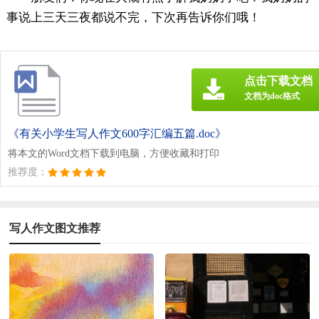
事说上三天三夜都说不完，下次再告诉你们哦！
点击下载文档
文档为doc格式
《有关小学生写人作文600字汇编五篇.doc》
将本文的Word文档下载到电脑，方便收藏和打印
推荐度：
写人作文图文推荐