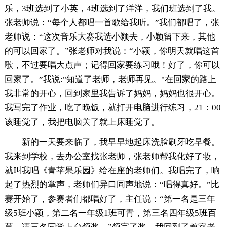
乐，3班选到了小英，4班选到了洋洋，我们班选到了我。
张老师说：“每个人都唱一首歌给我听。”我们都唱了，张
老师说：“这次音乐大赛我选小颖去，小颖留下来，其他
的可以回家了。”张老师对我说：“小颖，你明天就唱这首
歌，不过要唱大点声；记得回家要练习哦！好了，你可以
回家了。”我说:"知道了老师，老师再见。"在回家的路上
我非常的开心，回到家里我告诉了妈妈，妈妈也很开心。
我写完了作业，吃了晚饭，就打开电脑进行练习，21：00
该睡觉了，我把电脑关了就上床睡觉了。
新的一天要来临了，我早早地起床洗脸刷牙吃早餐。
我来到学校，去办公室找张老师，张老师帮我化好了妆，
就叫我唱《青苹果乐园》给在座的老师们。我唱完了，响
起了热烈的掌声，老师们异口同声地说：“唱得真好。”比
赛开始了，参赛者们都唱好了，主任说：“第一名是三年
级5班小颖，第二名一年级1班可青，第三名四年级5班百