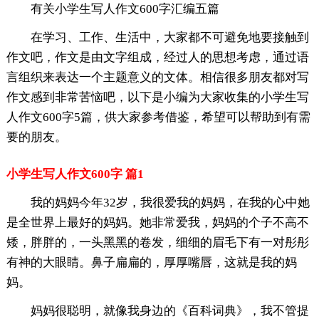
有关小学生写人作文600字汇编五篇
在学习、工作、生活中，大家都不可避免地要接触到
作文吧，作文是由文字组成，经过人的思想考虑，通过语
言组织来表达一个主题意义的文体。相信很多朋友都对写
作文感到非常苦恼吧，以下是小编为大家收集的小学生写
人作文600字5篇，供大家参考借鉴，希望可以帮助到有需
要的朋友。
小学生写人作文600字 篇1
我的妈妈今年32岁，我很爱我的妈妈，在我的心中她
是全世界上最好的妈妈。她非常爱我，妈妈的个子不高不
矮，胖胖的，一头黑黑的卷发，细细的眉毛下有一对彤彤
有神的大眼睛。鼻子扁扁的，厚厚嘴唇，这就是我的妈
妈。
妈妈很聪明，就像我身边的《百科词典》，我不管提